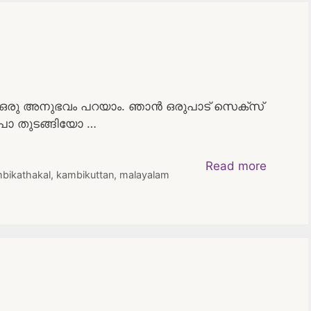
യ ഒരു അനുഭവം പറയാം. ഞാൻ ഒരുപാട് സെക്സ്
ആയപോ തുടങ്ങിയോ …
Read more
bikathakal
,
kambikuttan
,
malayalam