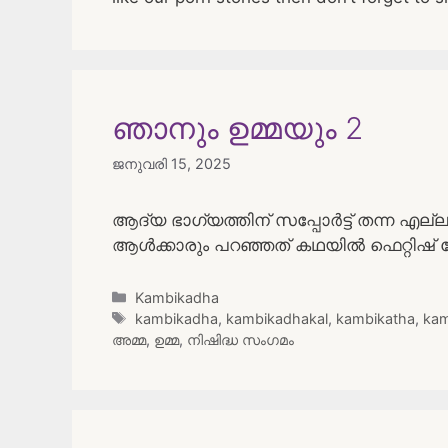
ഞാനും ഉമ്മയും 2
ജനുവരി 15, 2025
ആദ്യ ഭാഗ്യത്തിന് സപ്പോർട്ട് തന്ന എല്ലാവ
ആൾക്കാരും പറഞ്ഞത് കഥയിൽ ഫെറ്റിഷ്
Categories
Kambikadha
Tags
kambikadha
,
kambikadhakal
,
kambikatha
,
kam
അമ്മ
,
ഉമ്മ
,
നിഷിദ്ധ സംഗമം