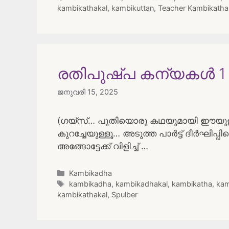
kambikathakal
,
kambikuttan
,
Teacher Kambikatha
രതിപുഷ്പ കന്യകൾ 1
ജനുവരി 15, 2025
(ഗയ്സ്… പുതിയൊരു കഥയുമായി ഈയുള്ള
കുറച്ചേയുള്ളൂ… അടുത്ത പാർട്ട് ദീർഘിപ്
അങ്ങോട്ടേക്ക് വിളിച്ച് …
Categories
Kambikadha
Tags
kambikadha
,
kambikadhakal
,
kambikatha
,
kam
kambikathakal
,
Spulber