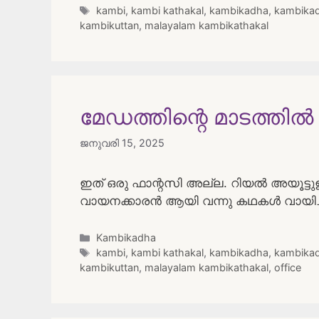
Tags
kambi
,
kambi kathakal
,
kambikadha
,
kambikad
kambikuttan
,
malayalam kambikathakal
മേഡത്തിന്റെ മാടത്തിൽ
ജനുവരി 15, 2025
ഇത് ഒരു ഫാന്റസി അല്ല. റിയൽ അയൂട്ട
വായനക്കാരൻ ആയി വന്നു കഥകൾ വായിച്ച
Categories
Kambikadha
Tags
kambi
,
kambi kathakal
,
kambikadha
,
kambikad
kambikuttan
,
malayalam kambikathakal
,
office