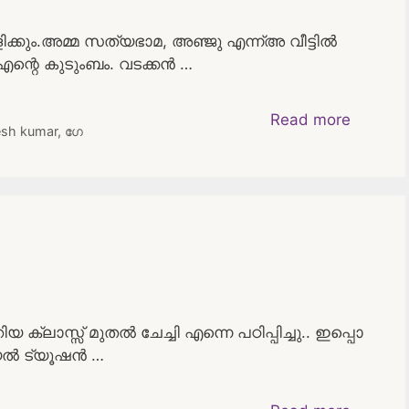
വിളിക്കും.അമ്മ സത്യഭാമ, അഞ്ജു എന്ന്അ വീട്ടിൽ
എന്റെ കുടുംബം. വടക്കൻ …
Read more
esh kumar
,
ഗേ
്ലാസ്സ്‌ മുതൽ ചേച്ചി എന്നെ പഠിപ്പിച്ചു.. ഇപ്പൊ
്യൽ ട്യൂഷൻ …