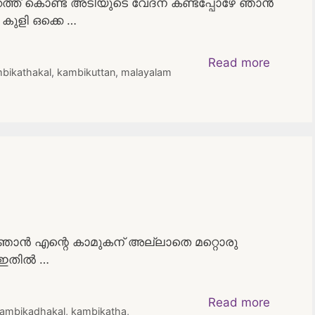
ുറത്ത് കൊണ്ട അടിയുടെ വേദന കണ്ടപ്പോഴേ ഞാൻ
കുളി ഒക്കെ …
Read more
bikathakal
,
kambikuttan
,
malayalam
ഥ ഞാൻ എന്റെ കാമുകന് അല്ലാതെ മറ്റൊരു
 ഇതിൽ …
Read more
ambikadhakal
,
kambikatha
,