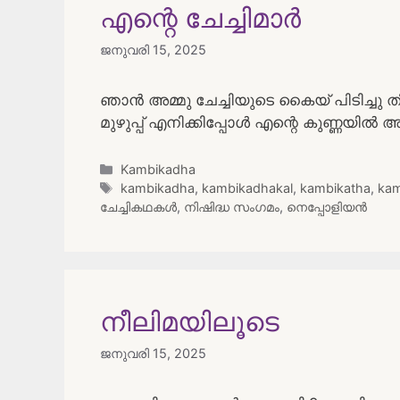
എന്റെ ചേച്ചിമാർ
ജനുവരി 15, 2025
ഞാൻ അമ്മു ചേച്ചിയുടെ കൈയ് പിടിച്ചു തിരി
മുഴുപ്പ് എനിക്കിപ്പോൾ എന്റെ കുണ്ണയി
Categories
Kambikadha
Tags
kambikadha
,
kambikadhakal
,
kambikatha
,
kam
ചേച്ചികഥകൾ
,
നിഷിദ്ധ സംഗമം
,
നെപ്പോളിയൻ
നീലിമയിലൂടെ
ജനുവരി 15, 2025