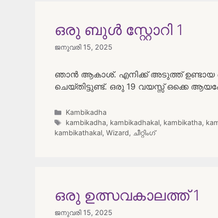
ഒരു ബുൾ സ്റ്റോറി 1
ജനുവരി 15, 2025
ഞാൻ ആകാശ്. എനിക്ക് അടുത്ത് ഉണ്ടാ
ചെയ്തിട്ടുണ്ട്. ഒരു 19 വയസ്സ് ഒക്കെ 
Categories
Kambikadha
Tags
kambikadha
,
kambikadhakal
,
kambikatha
,
kam
kambikathakal
,
Wizard
,
ചീറ്റിംഗ്
ഒരു ഉത്സവകാലത്ത് 1
ജനുവരി 15, 2025