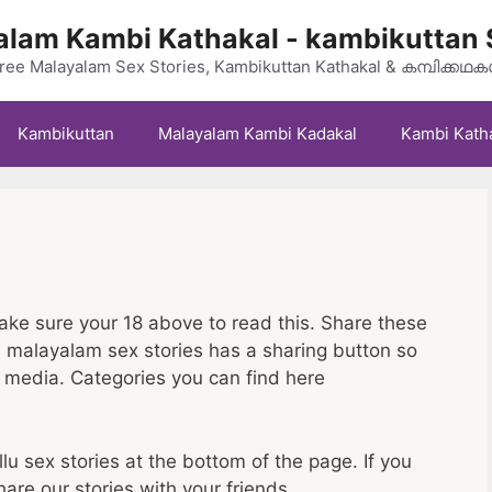
lam Kambi Kathakal - kambikuttan 
ree Malayalam Sex Stories, Kambikuttan Kathakal & കമ്പിക്കഥ
Kambikuttan
Malayalam Kambi Kadakal
Kambi Kath
ke sure your 18 above to read this. Share these
ch malayalam sex stories has a sharing button so
l media. Categories you can find here
u sex stories at the bottom of the page. If you
hare our stories with your friends.