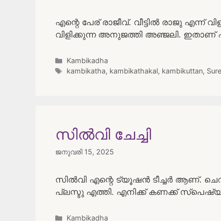
എന്റെ പേര് രാജീവ്‌. വീട്ടിൽ രാജു എന്ന് 
വിളിക്കുന്ന അനുജത്തി അഞ്ജലി. ഇതാണ് 
Categories
Kambikadha
Tags
kambikatha
,
kambikathakal
,
kambikuttan
,
Sur
സിൽവി ചേച്ചി
ജനുവരി 15, 2025
സിൽവി എന്റെ ട്യൂഷൻ ടീച്ചർ ആണ്. ചെറിയ ക
പ്ലസ്ടു എത്തി. എനിക്ക് കണക്ക് സ്പെഷ
Categories
Kambikadha