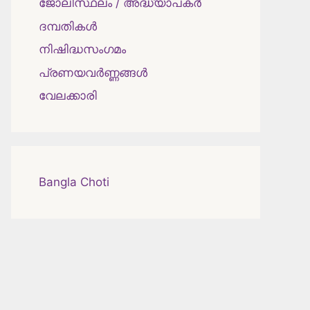
ജോലിസ്ഥലം / അദ്ധ്യാപകർ
ദമ്പതികള്‍
നിഷിദ്ധസംഗമം
പ്രണയവർണ്ണങ്ങൾ
വേലക്കാരി
Bangla Choti