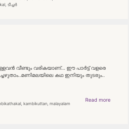
kal
,
ടീച്ചർ
വൻ വീണ്ടും വരികയാണ്… ഈ പാർട്ട് വളരെ
പിച്ചെഴുതാം..മണിമലയിലെ കഥ ഇനിയും തുടരും..
Read more
bikathakal
,
kambikuttan
,
malayalam