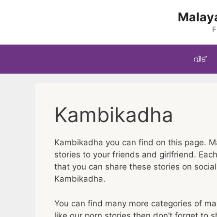
Skip
Malaya
to
content
F
വീട്
Kambikadha
Kambikadha you can find on this page. Ma
stories to your friends and girlfriend. Ea
that you can share these stories on socia
Kambikadha.
You can find many more categories of mall
like our porn stories then don’t forget to s