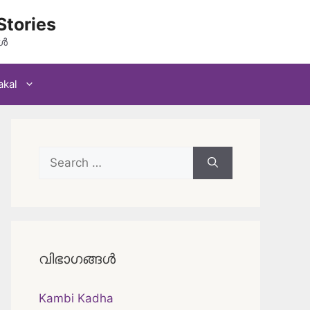
Stories
കൾ
akal
Search
for:
വിഭാഗങ്ങൾ
Kambi Kadha