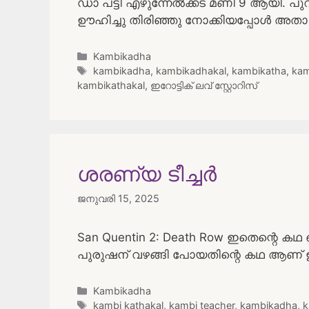
ഡാ പട്ടി എഴുന്നേൽക്കട മണി 9 ആയി. പ
ഊഹിച്ചു തിരിഞ്ഞു നോക്കിയപ്പോൾ അതാ 
Categories
Kambikadha
Tags
kambikadha
,
kambikadhakal
,
kambikatha
,
kam
kambikathakal
,
ഇറോട്ടിക് ലവ് സ്റ്റോറിസ്
ശരണ്യ ടീച്ചർ
ജനുവരി 15, 2025
San Quentin 2: Death Row ഇതെന്റെ ക
പുരുഷന് വഴങ്ങി പോയതിന്റെ കഥ ആണ്
Categories
Kambikadha
Tags
kambi kathakal
,
kambi teacher
,
kambikadha
,
k