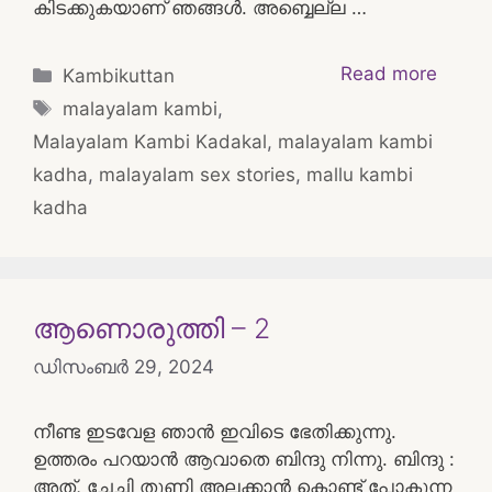
കിടക്കുകയാണ് ഞങ്ങൾ. അബ്ബെല്ല …
Categories
Read more
Kambikuttan
Tags
malayalam kambi
,
Malayalam Kambi Kadakal
,
malayalam kambi
kadha
,
malayalam sex stories
,
mallu kambi
kadha
ആണൊരുത്തി – 2
ഡിസംബർ 29, 2024
നീണ്ട ഇടവേള ഞാൻ ഇവിടെ ഭേതിക്കുന്നു.
ഉത്തരം പറയാൻ ആവാതെ ബിന്ദു നിന്നു. ബിന്ദു :
അത്, ചേച്ചി തുണി അലക്കാൻ കൊണ്ട് പോകുന്ന