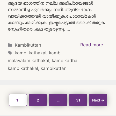
ആദ്യ ഭാഗത്തിന് നല്ല അഭിപ്രായങ്ങൾ
സമ്മാനിച്ച ഏവർക്കും നന്ദി. ആദ്യ ഭാഗം
വായിക്കാത്തവർ വായിക്കുക.പോരായ്മകൾ
കാണും ക്ഷമിക്കുക. ഇഷ്ടപെട്ടാൽ ലൈക്‌ തരുക
സ്നേഹിതരെ..കഥ തുടരുന്നു. …
Categories
Read more
Kambikuttan
Tags
kambi kathakal
,
kambi
malayalam kathakal
,
kambikadha
,
kambikathakal
,
kambikuttan
Post
Page
Page
Page
1
2
…
31
Next
→
navigation