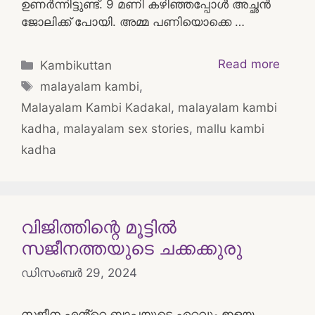
ഉണർന്നിട്ടുണ്ട്. 9 മണി കഴിഞ്ഞപ്പോൾ അച്ഛൻ
ജോലിക്ക് പോയി. അമ്മ പണിയൊക്കെ …
Categories
Read more
Kambikuttan
Tags
malayalam kambi
,
Malayalam Kambi Kadakal
,
malayalam kambi
kadha
,
malayalam sex stories
,
mallu kambi
kadha
വിജിത്തിന്റെ മൂട്ടിൽ
സജീനത്തയുടെ ചക്കക്കുരു
ഡിസംബർ 29, 2024
സജീന എൻ്റെ ബാപ്പയുടെ ഏറ്റവും ഇളയ