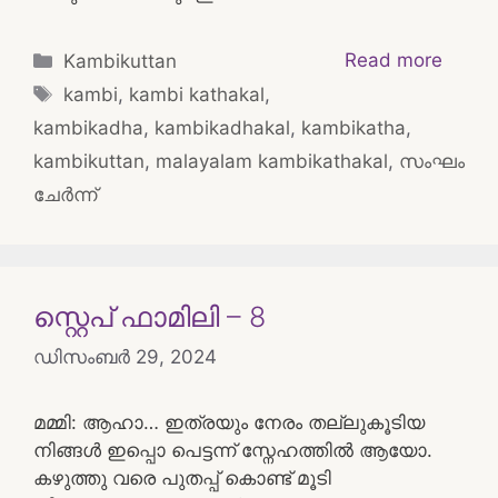
Categories
Read more
Kambikuttan
Tags
kambi
,
kambi kathakal
,
kambikadha
,
kambikadhakal
,
kambikatha
,
kambikuttan
,
malayalam kambikathakal
,
സംഘം
ചേർന്ന്
സ്റ്റെപ് ഫാമിലി – 8
ഡിസംബർ 29, 2024
മമ്മി: ആഹാ… ഇത്രയും നേരം തല്ലുകൂടിയ
നിങ്ങൾ ഇപ്പൊ പെട്ടന്ന് സ്നേഹത്തിൽ ആയോ.
കഴുത്തു വരെ പുതപ്പ് കൊണ്ട് മൂടി