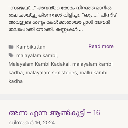
“സഞ്ജയ്….” അവൻ്റെ രോമം നിറഞ്ഞ മാറിൽ
തല ചായ്ച്ചു കിടന്നവൾ വിളിച്ചു. “ങും….” പിന്നീട്
അവളുടെ ശബ്ദം കേൾക്കാതായപ്പോൾ അവൻ
തലപൊക്കി നോക്കി. കണ്ണുകൾ …
Categories
Read more
Kambikuttan
Tags
malayalam kambi
,
Malayalam Kambi Kadakal
,
malayalam kambi
kadha
,
malayalam sex stories
,
mallu kambi
kadha
അന്ന എന്ന ആൺകുട്ടി – 16
ഡിസംബർ 16, 2024