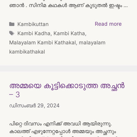
ഞാൻ . സിനിമ കഥകൾ ആണ് കൂടുതൽ ഇഷ്ടം …
Categories
Read more
Kambikuttan
Tags
Kambi Kadha
,
Kambi Katha
,
Malayalam Kambi Kathakal
,
malayalam
kambikathakal
അമ്മയെ കൂട്ടിക്കൊടുത്ത അച്ഛൻ
– 3
ഡിസംബർ 29, 2024
പിറ്റെ ദിവസം എനിക്ക് അവധി ആയിരുന്നു.
കാലത്ത് എഴുന്നേറ്റപ്പോൾ അമ്മയും അച്ഛനും