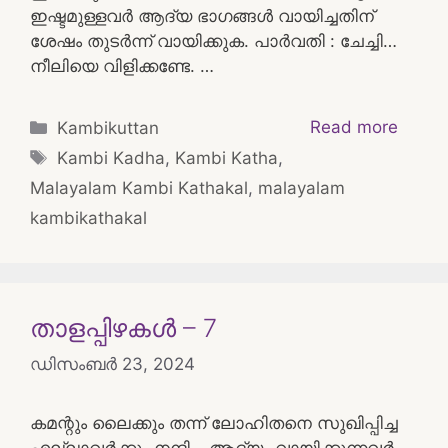
ഇഷ്ടമുള്ളവർ ആദ്യ ഭാഗങ്ങൾ വായിച്ചതിന്
ശേഷം തുടർന്ന് വായിക്കുക. പാർവതി : ചേച്ചി…
നീലിയെ വിളിക്കണ്ടേ. …
Categories
Read more
Kambikuttan
Tags
Kambi Kadha
,
Kambi Katha
,
Malayalam Kambi Kathakal
,
malayalam
kambikathakal
താളപ്പിഴകൾ – 7
ഡിസംബർ 23, 2024
കമന്റും ലൈക്കും തന്ന് ലോഹിതനെ സുഖിപ്പിച്ച
എല്ലാവർക്കും നന്ദി… ആദ്യം വായിക്കുന്നവർ