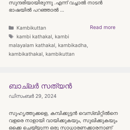
സുന്ദരിയായിരുന്നു .എന്ന് വച്ചാല്‍ നാടന്‍
ഭാഷയില്‍ പറഞ്ഞാല്‍ …
Categories
Read more
Kambikuttan
Tags
kambi kathakal
,
kambi
malayalam kathakal
,
kambikadha
,
kambikathakal
,
kambikuttan
ബാച്‌ലർ സത്യൻ
ഡിസംബർ 29, 2024
സുഹൃത്തുക്കളെ, കമ്പിക്കുട്ടൻ വെസ്‌ബിറ്റിൽനെ
വളരെ നാളായി വായിക്കുകയും, സുഖിക്കുകയും
ഒക്കെ ചെയ്യുന്ന ഒരു സാധാരണക്കാരനാണ്