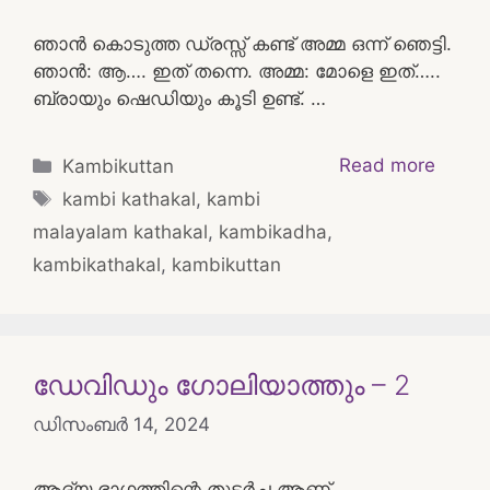
ഞാൻ കൊടുത്ത ഡ്രസ്സ്‌ കണ്ട് അമ്മ ഒന്ന് ഞെട്ടി.
ഞാൻ: ആ…. ഇത് തന്നെ. അമ്മ: മോളെ ഇത്…..
ബ്രായും ഷെഡിയും കൂടി ഉണ്ട്. …
Categories
Read more
Kambikuttan
Tags
kambi kathakal
,
kambi
malayalam kathakal
,
kambikadha
,
kambikathakal
,
kambikuttan
ഡേവിഡും ഗോലിയാത്തും – 2
ഡിസംബർ 14, 2024
ആദ്യ ഭാഗത്തിന്റെ തുടർച്ച ആണ്