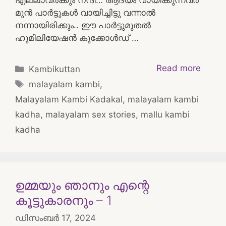
മുൻ പാർട്ടുകൾ വായിച്ചിട്ടു വന്നാൽ
നന്നായിരിക്കും.. ഈ പാർട്ടുമുതൽ
ഹുമിലിയേഷൻ കുക്കോൾഡ് …
Categories
Read more
Kambikuttan
Tags
malayalam kambi
,
Malayalam Kambi Kadakal
,
malayalam kambi
kadha
,
malayalam sex stories
,
mallu kambi
kadha
ഉമ്മയും ഞാനും എന്റെ
കൂട്ടുകാരനും – 1
ഡിസംബർ 17, 2024