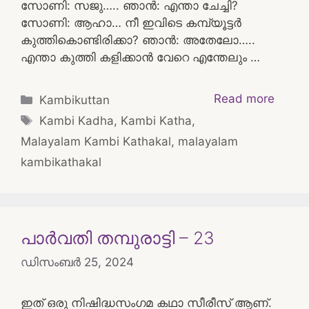
സോണി: സജു….. ഞാൻ: എന്താ ചേച്ചി?
സോണി: ആഹാ… നീ ഇവിടെ കമ്പ്യൂട്ടർ
കുത്തികൊണ്ടിരിക്കാ? ഞാൻ: അതേലോ…..
എന്താ കുത്തി കളിക്കാൻ വേറെ എന്തേലും …
Categories
Read more
Kambikuttan
Tags
Kambi Kadha
,
Kambi Katha
,
Malayalam Kambi Kathakal
,
malayalam
kambikathakal
പാർവതി തമ്പുരാട്ടി – 23
ഡിസംബർ 25, 2024
ഇത് ഒരു നിഷിദ്ധസംഗമ കഥാ സീരീസ് ആണ്.