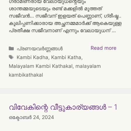
ഗ്രാമീണരായ വേലായുധന്റെയും
ശാന്തമ്മയുടെയും രണ്ട് മക്കളിൽ മൂത്തത്
സജീവൻ… സജീവന് ഇളയത് പെണ്ണാണ്, ഗ്രീഷ്മ..
കൂലിപ്പണിക്കാരായ അച്ഛനമ്മമാർക്ക് ആകെയുള്ള
പ്രതീക്ഷ സജീവനാണ് എന്നും വേലായുധന് …
Categories
Read more
പ്രണയവർണ്ണങ്ങൾ
Tags
Kambi Kadha
,
Kambi Katha
,
Malayalam Kambi Kathakal
,
malayalam
kambikathakal
വിവേകിന്റെ വീട്ടുകാര്യങ്ങൾ – 1
ഒക്ടോബർ 24, 2024