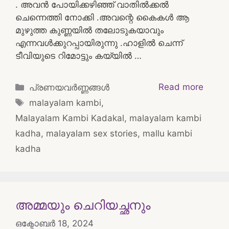
. അവൻ പോയിക്കഴിഞ്ഞ് വാതിൽക്കൽ
ചെന്നെത്തി നോക്കി .അവന്റെ കൈകൾ ആ
മുഴുത്ത കുണ്ണയിൽ തലോടുകയാവും
എന്നവൾക്കുറപ്പായിരുന്നു .ഹാളിൽ ചെന്ന്
ടീവിയുടെ റിമോട്ടും കയ്യിൽ …
Categories
Read more
പ്രണയവർണ്ണങ്ങൾ
Tags
malayalam kambi
,
Malayalam Kambi Kadakal
,
malayalam kambi
kadha
,
malayalam sex stories
,
mallu kambi
kadha
അമ്മയും ചെറിയച്ഛനും
ഒക്ടോബർ 18, 2024