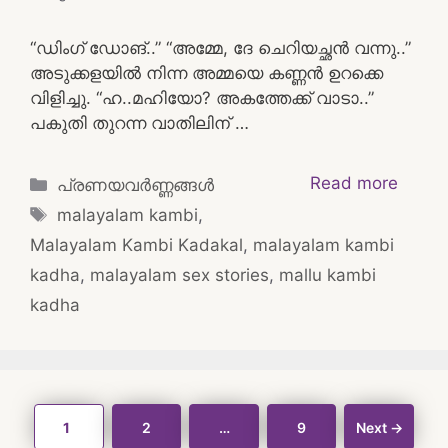
“ഡിംഗ് ഡോങ്..” “അമ്മേ, ദേ ചെറിയച്ഛൻ വന്നു..”
അടുക്കളയിൽ നിന്ന അമ്മയെ കണ്ണൻ ഉറക്കെ
വിളിച്ചു. “ഹ..മഹിയോ? അകത്തേക്ക് വാടാ..”
പകുതി തുറന്ന വാതിലിന് …
Categories
Read more
പ്രണയവർണ്ണങ്ങൾ
Tags
malayalam kambi
,
Malayalam Kambi Kadakal
,
malayalam kambi
kadha
,
malayalam sex stories
,
mallu kambi
kadha
Post
Page
Page
Page
1
2
…
9
Next
→
navigation