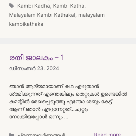
Tags
Kambi Kadha
,
Kambi Katha
,
Malayalam Kambi Kathakal
,
malayalam
kambikathakal
രതി ജാലകം – 1
ഡിസംബർ 23, 2024
ഞാൻ ആദ്യമായാണ് കഥ എഴുതാൻ
ശ്രമിക്കുന്നത് എന്തെങ്കിലും തെറ്റുകൾ ഉണ്ടെങ്കിൽ
കമന്റിൽ രേഖപ്പെടുത്തു എന്തോ ശബ്ദം കേട്ട്
ആണ് ഞാൻ എഴുന്നേറ്റത്…ചുറ്റും
നോക്കിയപ്പോൾ ഒന്നും …
Categories
Read more
പ്രണയവർണ്ണങ്ങൾ