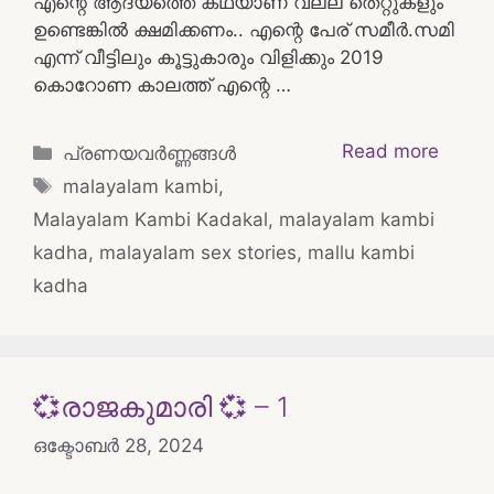
എന്റെ ആദ്യത്തെ കഥയാണ് വല്ല തെറ്റുകളും
ഉണ്ടെങ്കിൽ ക്ഷമിക്കണം.. എന്റെ പേര് സമീർ.സമി
എന്ന് വീട്ടിലും കൂട്ടുകാരും വിളിക്കും 2019
കൊറോണ കാലത്ത് എന്റെ …
Categories
Read more
പ്രണയവർണ്ണങ്ങൾ
Tags
malayalam kambi
,
Malayalam Kambi Kadakal
,
malayalam kambi
kadha
,
malayalam sex stories
,
mallu kambi
kadha
💞രാജകുമാരി 💞 – 1
ഒക്ടോബർ 28, 2024