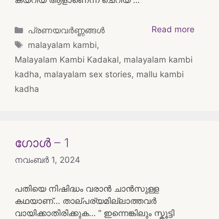
Categories
Read more
പ്രണയവർണ്ണങ്ങൾ
Tags
malayalam kambi
,
Malayalam Kambi Kadakal
,
malayalam kambi
kadha
,
malayalam sex stories
,
mallu kambi
kadha
ഗോൾ – 1
നവംബർ 1, 2024
പതിയെ നിഷിദ്ധം വരാൻ ചാൻസുള്ള
കഥയാണ്… താല്‌പര്യമില്ലാത്തവർ
വായിക്കാതിരിക്കുക… ” ഇന്നെങ്കിലും സ്കൂട്ടി