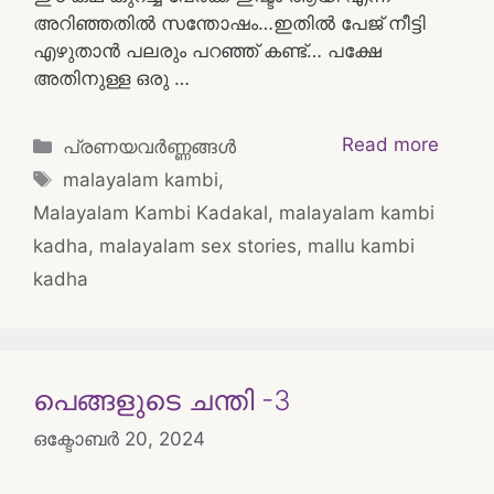
അറിഞ്ഞതിൽ സന്തോഷം…ഇതിൽ പേജ് നീട്ടി
എഴുതാൻ പലരും പറഞ്ഞ് കണ്ട്… പക്ഷേ
അതിനുള്ള ഒരു …
Categories
Read more
പ്രണയവർണ്ണങ്ങൾ
Tags
malayalam kambi
,
Malayalam Kambi Kadakal
,
malayalam kambi
kadha
,
malayalam sex stories
,
mallu kambi
kadha
പെങ്ങളുടെ ചന്തി -3
ഒക്ടോബർ 20, 2024