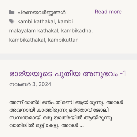
Categories
Read more
പ്രണയവർണ്ണങ്ങൾ
Tags
kambi kathakal
,
kambi
malayalam kathakal
,
kambikadha
,
kambikathakal
,
kambikuttan
ഭാര്യയുടെ പുതിയ അനുഭവം -1
നവംബർ 3, 2024
അന്ന് രാത്രി ഒൻപത് മണി ആയിരുന്നു. അവൾ
അവനായി കാത്തിരുന്നു ഭർത്താവ് ജോലി
സമ്പന്തമായി ഒരു യാത്രയിൽ ആയിരുന്നു.
വാതിലിൽ മുട്ട് കേട്ടു. അവൾ …