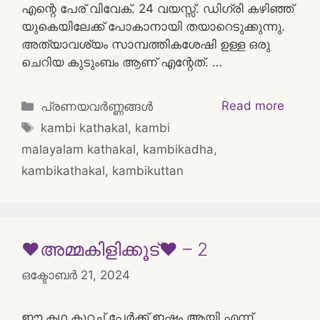
എന്റെ പേര് വിവേക്. 24 വയസ്സ്. ഡിഗ്രി കഴിഞ്ഞ്
യുകെയിലേക്ക് പോകാനായി തയാറെടുക്കുന്നു.
അത്യാവശ്യം സാമ്പത്തികശേഷി ഉള്ള ഒരു
ചെറിയ കുടുംബം ആണ് എന്റേത്. …
Categories
Read more
പ്രണയവർണ്ണങ്ങൾ
Tags
kambi kathakal
,
kambi
malayalam kathakal
,
kambikadha
,
kambikathakal
,
kambikuttan
❤️അമ്മകിളിക്കൂട്❤️ – 2
ഒക്ടോബർ 21, 2024
ഈ കഥ കുറച്ച് പേർക്ക് ഇഷ്ടം ആയി എന്ന്