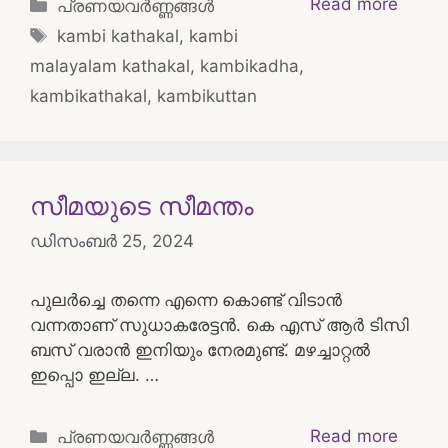
Categories
Read more
പ്രണയവർണ്ണങ്ങൾ
Tags
kambi kathakal
,
kambi
malayalam kathakal
,
kambikadha
,
kambikathakal
,
kambikuttan
സീമയുടെ സീമന്തം
ഡിസംബർ 25, 2024
പുലർച്ചെ തന്നെ എന്നെ കൊണ്ട് വിടാൻ
വന്നതാണ് സുധാകരേട്ടൻ. കെ എസ് ആർ ടിസി
ബസ് വരാൻ ഇനിയും നേരമുണ്ട്. മഴച്ചാറ്റൽ
ഇപ്പൊ ഇല്ല. …
Categories
Read more
പ്രണയവർണ്ണങ്ങൾ