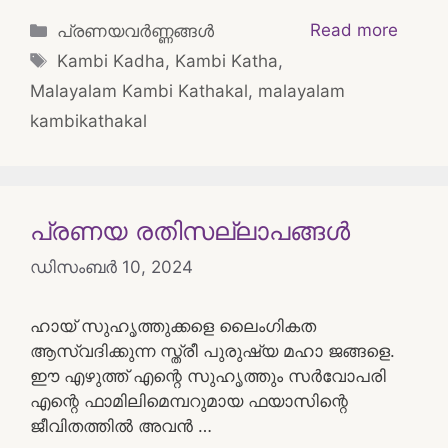
Categories
Read more
പ്രണയവർണ്ണങ്ങൾ
Tags
Kambi Kadha
,
Kambi Katha
,
Malayalam Kambi Kathakal
,
malayalam
kambikathakal
പ്രണയ രതിസല്ലാപങ്ങൾ
ഡിസംബർ 10, 2024
ഹായ് സുഹൃത്തുക്കളെ ലൈംഗികത
ആസ്വദിക്കുന്ന സ്ത്രീ പുരുഷ്യ മഹാ ജങ്ങളെ.
ഈ എഴുത്ത് എന്റെ സുഹൃത്തും സർവോപരി
എന്റെ ഫാമിലിമെമ്പറുമായ ഫയാസിന്റെ
ജീവിതത്തിൽ അവൻ …