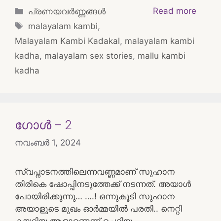
Categories
Read more
പ്രണയവർണ്ണങ്ങൾ
Tags
malayalam kambi
,
Malayalam Kambi Kadakal
,
malayalam kambi
kadha
,
malayalam sex stories
,
mallu kambi
kadha
ഗോൾ – 2
നവംബർ 1, 2024
സ്വപ്നാടനത്തിലെന്നവണ്ണമാണ് സുഹാന
തിരികെ ഷോപ്പിനടുത്തേക്ക് നടന്നത്. അയാൾ
പോയിരിക്കുന്നു… ….! ഒന്നുകൂടി സുഹാന
അയാളുടെ മുഖം ഓർമ്മയിൽ പരതി.. നെറ്റി
കയറിയ ആളാണെന്ന് ചെറിയ …