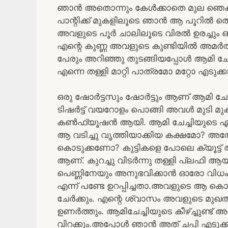
ഞാൻ അതൊന്നും കേൾക്കാതെ മുല ഞെക്കി 
പാന്റിക്ക് മുകളിലൂടെ ഞാൻ ആ പൂറിൽ തൊട
അവളുടെ പൂർ ചാലിലൂടെ വിരൽ ഉരച്ചും ഒര
എന്റെ കുണ്ണ അവളുടെ കുണ്ടിയിൽ അമർത്താന
പേരും അറിഞ്ഞു തുടങ്ങിയപ്പോൾ ആമി ചേച്ചി
എന്നെ തള്ളി മാറ്റി പാത്രമോ മറ്റോ എടുക
ഒരു ഷോർട്ടസും ഷോർട്ടും ആണ് ആമി ച
ടിഷർട്ട് വയറോളം പൊങ്ങി അവൾ മുടി മുകള
കൺഫ്യൂഷൻ ആയി. ആമി ചേച്ചിയുടെ എ
ആ വടിച്ചു വൃത്തിയാക്കിയ കക്ഷമോ? അതോ
കൊടുക്കണോ? കുട്ടികളെ പോലെ ക്യൂട്ട് 
ആണ്. കുറച്ചു വിടർന്നു തള്ളി പ്ലഫി ആയ
പെണ്ണിനേയും അനുഭവിക്കാൻ ഓരോ വിധം ഉണ്
എന്ന് പണ്ടേ ഉറപ്പിച്ചതാ.അവളുടെ ആ കൊഴു
ചേർക്കും. എന്റെ ശ്വാസം അവളുടെ മുഖത
ഉണർത്തും. ആമിചേച്ചിയുടെ കീഴ്ച്ചുണ്ട് 
വിറക്കും.അപ്പോൾ ഞാൻ അത് ചപ്പി എടു