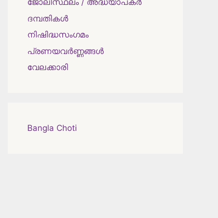
ജോലിസ്ഥലം / അദ്ധ്യാപകർ
ദമ്പതികള്‍
നിഷിദ്ധസംഗമം
പ്രണയവർണ്ണങ്ങൾ
വേലക്കാരി
Bangla Choti