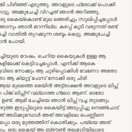
പിഴിഞ്ഞ് എടുത്തു. അവളുടെ ഫ്രോക്ക് പൊക്കി
്ടു. അമ്മുചേച്ചി വിറച്ചത് ഞാൻ അറിഞ്ഞു.
ു കൈയ്കൊണ്ട് മുല ഞെരിച്ചും സുഖിപ്പിച്ചപ്പോൾ
ും ഞാൻ മറന്നില്ല. കഴപ്പ് കൂടി വരുന്നത് രണ്ട്
 വാതിൽ തുറക്കുന്ന ശബ്ദം കെട്ടു. അമ്മുചേച്ചി
്കാൻ പോയി.
േച്ചിയുടെ വേഷം. ചെറിയ കൈയുകൾ ഉള്ള ആ
ിലേക്ക് കെട്ടിവച്ചപ്പോൾ. എനിക്ക് ആകെ
വിടെ നോക്കും ആ ചുഴിപ്പൊക്കിൾ വേണോ അതോ
 ആ ക്യൂട്ട് ഫേസ് നോക്കി ഒരു ചിരി
ആയ മുഖത്തെ മെയിൻ അട്ട്രാക്ഷൻ അവളുടെ ലിപ്സ്
 പിങ്ക് ലിപ്സ്ന് വല്ലാത്ത ഗ്ലോ ആണ്. ഓരോ
ട്. ആമി ചേച്ചിയെ ഞാൻ ലിപ്സ് വച്ച തുടങ്ങും
ത്ത ഇടുപ്പിലൂടെ കൈയിട്ട് അടുപ്പിച്ചു നെഞ്ചോട്
്ത് അടിക്കുമ്പോൾ അത് അവളിലെ പെണ്ണിനെ
അപ്പൊ ഒരു മുത്തത്തിന് കൊതിക്കും. പയ്യെ അത്
ക്കും. ഒരു കൈയ് ആ ബ്രൗൺ തലമുടിയിലൂടെ