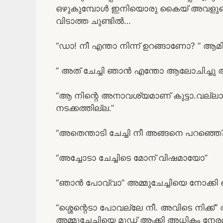
ഒഴുകുമ്പോൾ ഇനിയൊരു കൈയ് അവളുടെ ഇട
വിടാത്ത ചുണ്ടിൽ…
“ഡാ! നീ എന്താ നിന്ന് ഉറങ്ങാണോ? ” ആമി
” അത് ചേച്ചി ഞാൻ എന്തോ ആലോചിച്ചു 
“ആ നിന്റെ അനാവശ്യമാണ് കുട്ടാ.വല്ല
നടക്കത്തില്ല.”
“അതെന്താടി ചേച്ചി നീ അങ്ങനെ പറഞ്ഞെ?”
“അച്ചോടാ ചേച്ചിടെ മോന് വിഷമായോ”
“ഞാൻ പോവ്വാ” അമ്മുചേച്ചിയെ നോക്കി
“ശ്ശെന്റെടാ പോവല്ലേ നീ. അവിടെ നിക്ക്” ആ
അമ്മുചേച്ചിയെ മൂഡ് ആക്കി അധികം നേ