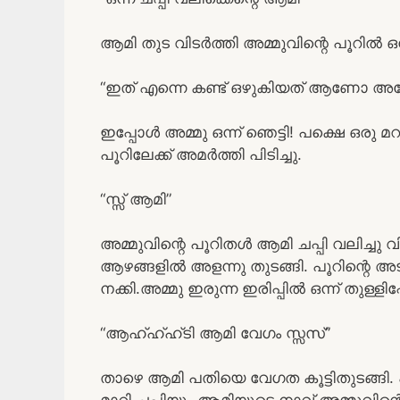
ആമി തുട വിടർത്തി അമ്മുവിന്റെ പൂറിൽ ഒന്ന
“ഇത് എന്നെ കണ്ട് ഒഴുകിയത് ആണോ അ
ഇപ്പോൾ അമ്മു ഒന്ന് ഞെട്ടി! പക്ഷെ ഒര
പൂറിലേക്ക് അമർത്തി പിടിച്ചു.
“സ്സ് ആമി”
അമ്മുവിന്റെ പൂറിതൾ ആമി ചപ്പി വലിച്ചു വി
ആഴങ്ങളിൽ അളന്നു തുടങ്ങി. പൂറിന്റെ അട
നക്കി.അമ്മു ഇരുന്ന ഇരിപ്പിൽ ഒന്ന് തുള്ളിപ
“ആഹ്ഹ്ഹ്ടി ആമി വേഗം സ്സസ്”
താഴെ ആമി പതിയെ വേഗത കൂട്ടിതുടങ്ങി. പൂ