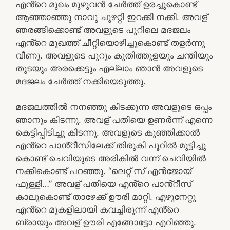
എൻ്റെ മുഖം മുഴുവൻ ചേർത്ത് ഉരച്ചുകൊണ്ട്
ആഞ്ഞാഞ്ഞു നാവു ചുഴറ്റി ഇറക്കി നക്കി. അവള്
ഞരങ്ങിക്കൊണ്ട് അവളുടെ പൂറിലെ മദജലം
എൻ്റെ മുഖത്ത് ചീറ്റിയൊഴിച്ചുകൊണ്ട് തളർന്നു
വീണു. അവളുടെ പൂറും കൂതിത്തുളയും ചന്തിയും
തുടയും അരക്കെട്ടും എല്ലാം ഞാൻ അവളുടെ
മദജലം ചേർത്ത് നക്കിയെടുത്തു.
മദജലത്തിൽ നനഞ്ഞു കിടക്കുന്ന അവളുടെ ഒപ്പം
ഞാനും കിടന്നു. അവള് പതിയെ ഉണർന്ന് എന്നെ
കെട്ടിപ്പിടിച്ചു കിടന്നു. അവളുടെ കുഞ്ഞിക്കാൽ
എൻ്റെ പാൻ്റീസിലേക്ക് തിരുകി പൂറിൽ മുട്ടിച്ചു
കൊണ്ട് ചെവിയുടെ അരികിൽ വന്ന് ചെവിയിൽ
നക്കികൊണ്ട് പറഞ്ഞു. “ലെറ്റ് സ് എൻജോയ്
ഫുള്ളി…” അവള് പതിയെ എൻ്റെ പാൻ്റീസ്
കാലുകൊണ്ട് താഴേക്ക് ഊരി മാറ്റി. എഴുനേറ്റു
എൻ്റെ മുകളിലായി കവച്ചിരുന്ന് എൻ്റെ
ബ്രായും അവള് ഊരി എങ്ങോട്ടോ എറിഞ്ഞു.