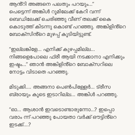
ആൻ്റി അങ്ങനെ പലതും പറയും…”
പെട്ടെന്ന് അങ്കിൾ റൂമിലേക്ക് കേറി വന്ന്
ബെഡിലേക്ക് ചെരിഞ്ഞു വീണ് തലക്ക് കൈ
കൊടുത്ത് കിടന്നു കൊണ്ട് പറഞ്ഞു. അങ്കിളിൻ്റെ
ബോക്സിൻ്റെ മുഴപ്പ് കൂടിയിട്ടുണ്ട്.
“ഇല്ലങ്കിളേ… എനിക്ക് കുഴപ്പമില്ല…
നിങ്ങളെപോലെ ഫ്രീ ആയി നടക്കാനാ എനിക്കും
ഇഷ്ടം…” ഞാൻ അങ്കിളിൻ്റെ ബോക്സറിലെ
നോട്ടം വിടാതെ പറഞ്ഞു.
മിടുക്കി…. അങ്ങനാ പെൺപിള്ളേർ… ട്രീസ
ബ്രായും കൂടെ ഇടാറില്ല… അങ്കിൾ പറഞ്ഞു.
“ഓ… ആശാൻ ഇവടൊണ്ടാരുന്നോ…? ഇപ്പൊ
വരാം ന്ന് പറഞ്ഞു പോയതാ വർക്ക് ഔട്ടിൻ്റെ
ഇടക്ക്….?