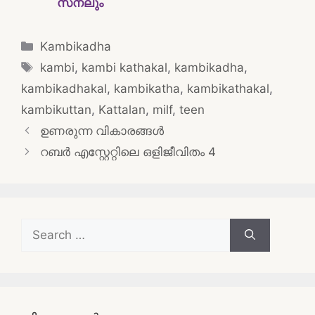
സനലും
Categories
Kambikadha
Tags
kambi
,
kambi kathakal
,
kambikadha
,
kambikadhakal
,
kambikatha
,
kambikathakal
,
kambikuttan
,
Kattalan
,
milf
,
teen
Post
ഉണരുന്ന വികാരങ്ങൾ
navigation
റബർ എസ്റ്റേറ്റിലെ ഒളിജീവിതം 4
Search
for: