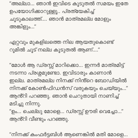
“അല്ലാ… ഞാൻ ഇവിടെ കൂടുതൽ സമയം ഇതേ
ഉപയോഗിക്കാറുള്ളൂ.. പ്രത്യേകിച്ച്
ചൂടുകാലത്ത്…. ഞാൻ മാത്രമല്ല മോളും
അങ്കിളും…”
ഏറ്റവും മുകളിലത്തെ നില ആയതുകൊണ്ട്
റൂമിൽ ചൂട് നല്ല കൂടുതൽ ആണ്….”
“മോൾ ആ ഡ്രസ്സ് മാറിക്കൊ… ഇന്നർ മാത്രമിട്ട്
നടന്നാ പ്രശ്നമുണ്ടോ. ഇവിടാരും കാണാൻ
ഇല്ല. മാത്രമല്ല നിനക്ക് നിൻ്റെ ബോഡിയിൽ
നിനക്ക് കോൺഫിഡൻസ് വരുകയും ചെയ്യും…”
ആൻ്റി പറഞ്ഞു. ഞാൻ ചെറുതായി നാണിച്ച്
മടിച്ചു നിന്നു.
“ഉം… ചെല്ലു മോളെ… ഡ്രസ്സ് ഊരി വെച്ചോ…”
ആൻ്റി വീണ്ടും പറഞ്ഞു.
“നിനക്ക് കംഫർട്ടബിൾ ആണെങ്കിൽ മതി മോളെ…