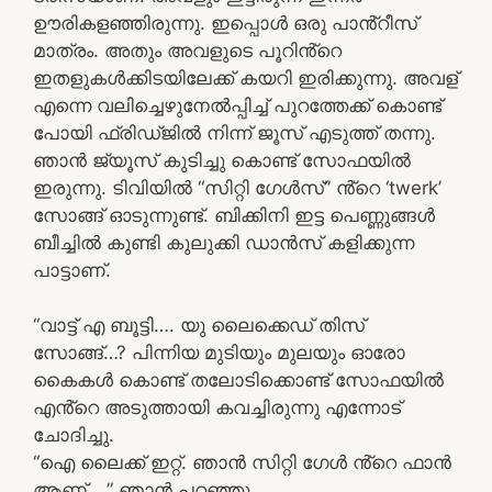
ഊരികളഞ്ഞിരുന്നു. ഇപ്പൊൾ ഒരു പാൻ്റീസ്
മാത്രം. അതും അവളുടെ പൂറിൻ്റെ
ഇതളുകൾക്കിടയിലേക്ക് കയറി ഇരിക്കുന്നു. അവള്
എന്നെ വലിച്ചെഴുനേൽപ്പിച്ച് പുറത്തേക്ക് കൊണ്ട്
പോയി ഫ്രിഡ്ജിൽ നിന്ന് ജൂസ് എടുത്ത് തന്നു.
ഞാൻ ജ്യൂസ് കുടിച്ചു കൊണ്ട് സോഫയിൽ
ഇരുന്നു. ടിവിയിൽ “സിറ്റി ഗേൾസ്” ൻ്റെ ‘twerk’
സോങ്ങ് ഓടുന്നുണ്ട്. ബിക്കിനി ഇട്ട പെണ്ണുങ്ങൾ
ബീച്ചിൽ കുണ്ടി കുലുക്കി ഡാൻസ് കളിക്കുന്ന
പാട്ടാണ്.
“വാട്ട് എ ബൂട്ടി…. യു ലൈക്കെഡ് തിസ്
സോങ്ങ്…? പിന്നിയ മുടിയും മുലയും ഓരോ
കൈകൾ കൊണ്ട് തലോടിക്കൊണ്ട് സോഫയിൽ
എൻ്റെ അടുത്തായി കവച്ചിരുന്നു എന്നോട്
ചോദിച്ചു.
“ഐ ലൈക്ക് ഇറ്റ്. ഞാൻ സിറ്റി ഗേൾ ൻ്റെ ഫാൻ
ആണ്….” ഞാൻ പറഞ്ഞു.