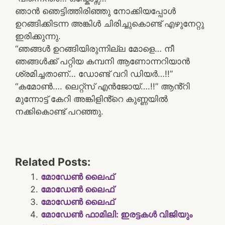
ഞാൻ ഞെട്ടിത്തിരിഞ്ഞു നോക്കിയപ്പോൾ
ഉറങ്ങിക്കിടന്ന അങ്കിൾ ചിരിച്ചുകൊണ്ട് എഴുനേറ്റു
ഇരിക്കുന്നു.
“ഞങ്ങൾ ഉറങ്ങിയിരുന്നില്ല മോളെ… നീ
ഞങ്ങൾക്ക് പറ്റിയ കമ്പനി ആണോന്നറിയാൻ
ശ്രമിച്ചതാണ്… ഡോണ്ട് വറി ഡിയർ…!!”
“കമോൺ…. ലെറ്റ്സ് എൻജോയ്….!!” ആൻ്റി
മുന്നോട്ട് കേറി അങ്കിളിൻ്റെ കുണ്ണയിൽ
നക്കികൊണ്ട് പറഞ്ഞു.
Related Posts:
മോഡേൺ ലൈഫ്
മോഡേൺ ലൈഫ്
മോഡേൺ ലൈഫ്
മോഡേൺ ഫാമിലി: ഇരട്ടകൾ വിജിയും