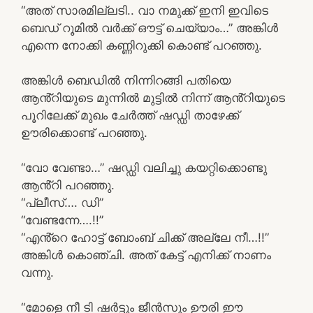
“അത് സാരമില്ലടി.. വാ നമുക്ക് ഇനി ഇവിടെ
ബെഡ് റൂമിൽ വർക്ക് ഔട്ട് ചെയ്യാം…” അങ്കിൾ
എന്നെ നോക്കി കണ്ണിറുക്കി കൊണ്ട് പറഞ്ഞു.
അങ്കിൾ ബെഡിൽ നിന്നിറങ്ങി പതിയെ
ആൻ്റിയുടെ മുന്നിൽ മുട്ടിൽ നിന്ന് ആൻ്റിയുടെ
പൂറിലേക്ക് മുഖം ചേർത്ത് ഷഡ്ഡി താഴേക്ക്
ഊരിക്കൊണ്ട് പറഞ്ഞു.
“വോ വേണ്ടാ…” ഷഡ്ഡി വലിച്ചു കയറ്റിക്കൊണ്ടു
ആൻ്റി പറഞ്ഞു.
“പ്ലീസ്…. ഡി”
“വേണ്ടന്നേ….!!”
“എൻ്റെ ഹോട്ട് ബോംബ് ചിക്ക് അല്ലേ നീ…!!”
അങ്കിൾ കൊഞ്ചി. അത് കേട്ട് എനിക്ക് നാണം
വന്നു.
“മോളെ നീ ടി ഷർട്ടും ജീൻസും ഊരി ഈ