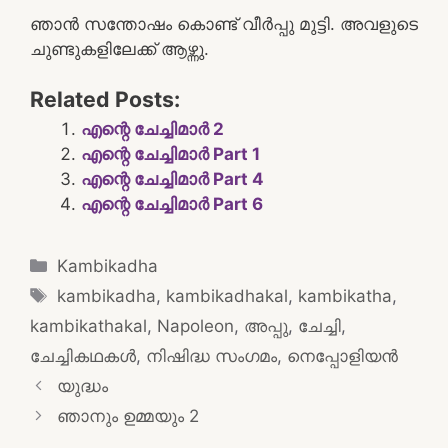
ഞാൻ സന്തോഷം കൊണ്ട് വീർപ്പു മുട്ടി. അവളുടെ
ചുണ്ടുകളിലേക്ക് ആഴ്ന്നു.
Related Posts:
എന്റെ ചേച്ചിമാർ 2
എന്റെ ചേച്ചിമാർ Part 1
എന്റെ ചേച്ചിമാർ Part 4
എന്റെ ചേച്ചിമാർ Part 6
Categories
Kambikadha
Tags
kambikadha
,
kambikadhakal
,
kambikatha
,
kambikathakal
,
Napoleon
,
അപ്പു
,
ചേച്ചി
,
ചേച്ചികഥകൾ
,
നിഷിദ്ധ സംഗമം
,
നെപ്പോളിയൻ
Post
യുദ്ധം
navigation
ഞാനും ഉമ്മയും 2