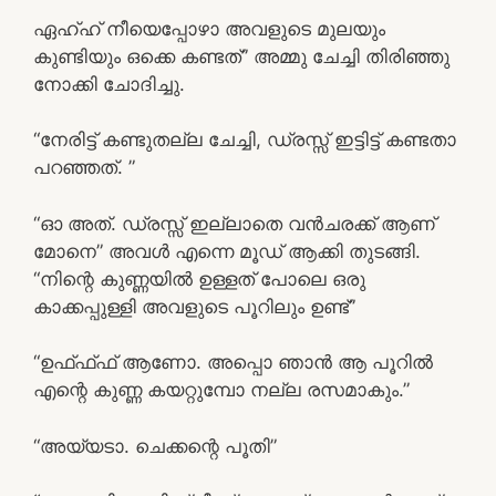
ഏഹ്ഹ് നീയെപ്പോഴാ അവളുടെ മുലയും
കുണ്ടിയും ഒക്കെ കണ്ടത്” അമ്മു ചേച്ചി തിരിഞ്ഞു
നോക്കി ചോദിച്ചു.
“നേരിട്ട് കണ്ടുതല്ല ചേച്ചി, ഡ്രസ്സ്‌ ഇട്ടിട്ട് കണ്ടതാ
പറഞ്ഞത്. ”
“ഓ അത്. ഡ്രസ്സ് ഇല്ലാതെ വൻചരക്ക് ആണ്
മോനെ” അവൾ എന്നെ മൂഡ് ആക്കി തുടങ്ങി.
“നിന്റെ കുണ്ണയിൽ ഉള്ളത് പോലെ ഒരു
കാക്കപ്പുള്ളി അവളുടെ പൂറിലും ഉണ്ട്”
“ഉഫ്ഫ്ഫ് ആണോ. അപ്പൊ ഞാൻ ആ പൂറിൽ
എന്റെ കുണ്ണ കയറ്റുമ്പോ നല്ല രസമാകും.”
“അയ്യടാ. ചെക്കന്റെ പൂതി”