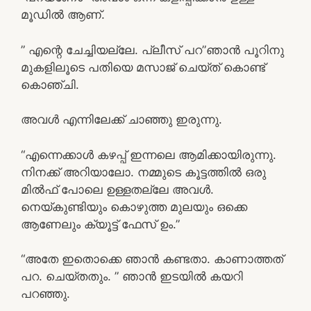
മൂഡിൽ ആണ്.
” എന്റെ ചേച്ചിയല്ലേ. പ്ലീസ് പറ”ഞാൻ പൂറിനു
മുകളിലൂടെ പതിയെ മസാജ് ചെയ്ത് കൊണ്ട്
കൊഞ്ചി.
അവൾ എന്നിലേക്ക് ചാഞ്ഞു ഇരുന്നു.
“എന്നെക്കാൾ കഴപ്പ് ഇന്നലെ ആമിക്കായിരുന്നു.
നിനക്ക് അറിയാലോ. നമ്മുടെ കൂട്ടത്തിൽ ഒരു
മിൽഫ് പോലെ ഉള്ളതല്ലേ അവൾ.
നെയ്കുണ്ടിയും കൊഴുത്ത മുലയും ഒക്കെ
ആണേലും ക്യൂട്ട് ഫേസ് ഉം.”
“അതേ ഇതൊക്കെ ഞാൻ കണ്ടതാ. കാണാത്തത്
പറ. ചെയ്തതും. ” ഞാൻ ഇടയിൽ കയറി
പറഞ്ഞു.