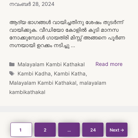
നവംബർ 28, 2024
ആദ്യ ഭാഗങ്ങൾ വായിച്ചതിനു ശേഷം തുടർന്ന്
വായിക്കുക. വീഡിയോ കോളിൽ കൂടി മാനസ
നോക്കുമ്പോൾ ഗായത്രി മിസ്സ്‌ അങ്ങനെ പൂർണ
നഗ്നയായി ഉറക്കം നടിച്ചു …
Categories
Read more
Malayalam Kambi Kathakal
Tags
Kambi Kadha
,
Kambi Katha
,
Malayalam Kambi Kathakal
,
malayalam
kambikathakal
Post
Page
Page
Page
1
2
…
24
Next
→
navigation