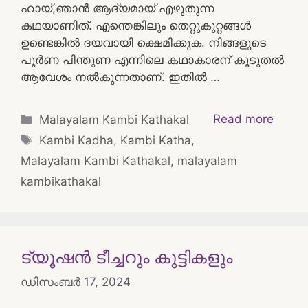
ഹായ്,ഞാൻ ആദ്യമായ് എഴുതുന്ന
കഥയാണിത്. എന്തെങ്കിലും തെറ്റുകുറ്റങ്ങൾ
ഉണ്ടെങ്കിൽ ദയവായി ക്ഷെമിക്കുക. നിങ്ങളുടെ
പൂർണ പിന്തുണ എന്നിലെ കഥാകാരന് കൂടുതൽ
ആവേശം നൽകുന്നതാണ്. ഇതിൽ …
Categories
Read more
Malayalam Kambi Kathakal
Tags
Kambi Kadha
,
Kambi Katha
,
Malayalam Kambi Kathakal
,
malayalam
kambikathakal
ട്യൂഷൻ ടീച്ചറും കുട്ടികളും
ഡിസംബർ 17, 2024