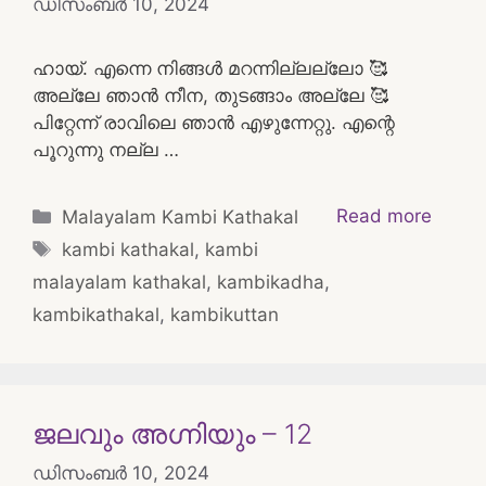
ഡിസംബർ 10, 2024
ഹായ്‌. എന്നെ നിങ്ങൾ മറന്നില്ലല്ലോ 🥰
അല്ലേ ഞാൻ നീന, തുടങ്ങാം അല്ലേ 🥰
പിറ്റേന്ന് രാവിലെ ഞാൻ എഴുന്നേറ്റു. എന്റെ
പൂറുന്നു നല്ല …
Categories
Read more
Malayalam Kambi Kathakal
Tags
kambi kathakal
,
kambi
malayalam kathakal
,
kambikadha
,
kambikathakal
,
kambikuttan
ജലവും അഗ്നിയും – 12
ഡിസംബർ 10, 2024