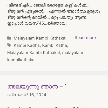
ഷീബ ടീച്ചർ… ജോലി കോളേജ് കുട്ടികൾക്ക്…
ട്യൂഷൻ എടുക്കൽ…. എന്നാൽ യഥാർത്ഥ ഉദ്ദേശം
ട്യൂഷൻന്റെ മറവിൽ… മറ്റു പലതും ആണ്…
ഇപ്പോൾ വയസ് 45…ഭർത്താവ് …
Categories
Read more
Malayalam Kambi Kathakal
Tags
Kambi Kadha
,
Kambi Katha
,
Malayalam Kambi Kathakal
,
malayalam
kambikathakal
അലയുന്നു ഞാൻ – 1
ഡിസംബർ 16, 2024