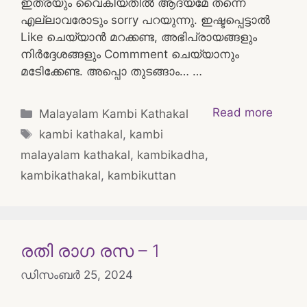
ഇത്രയും വൈകിയതിൽ ആദ്യമേ തന്നെ
എല്ലാവരോടും sorry പറയുന്നു. ഇഷ്ടപ്പെട്ടാൽ
Like ചെയ്യാൻ മറക്കണ്ട, അഭിപ്രായങ്ങളും
നിർദ്ദേശങ്ങളും Commment ചെയ്യാനും
മടിേക്കേണ്ട. അപ്പൊ തുടങ്ങാം… …
Categories
Read more
Malayalam Kambi Kathakal
Tags
kambi kathakal
,
kambi
malayalam kathakal
,
kambikadha
,
kambikathakal
,
kambikuttan
രതി രാഗ രസ – 1
ഡിസംബർ 25, 2024