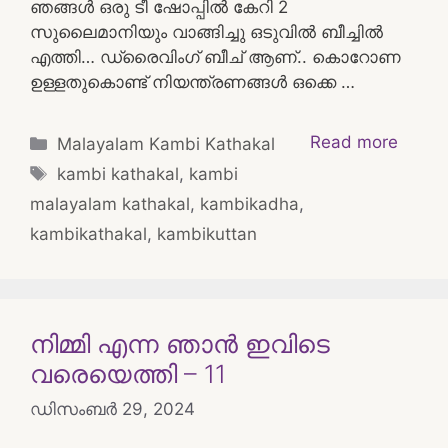
ഞങ്ങൾ ഒരു ടീ ഷോപ്പിൽ കേറി 2
സുലൈമാനിയും വാങ്ങിച്ചു ഒടുവിൽ ബീച്ചിൽ
എത്തി… ഡ്രൈവിംഗ് ബീച് ആണ്.. കൊറോണ
ഉള്ളതുകൊണ്ട് നിയന്ത്രണങ്ങൾ ഒക്കെ …
Categories
Read more
Malayalam Kambi Kathakal
Tags
kambi kathakal
,
kambi
malayalam kathakal
,
kambikadha
,
kambikathakal
,
kambikuttan
നിമ്മി എന്ന ഞാന്‍ ഇവിടെ
വരെയെത്തി – 11
ഡിസംബർ 29, 2024