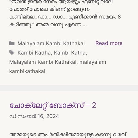
“ഇവൻ ഇത്ര നേരം ആയിട്ടും എണീറ്റില്ലേ
പോത്ത് പോലെ കിടന്ന് ഉറങ്ങുന്ന
കണ്ടില്ലേ..ഡാ… ഡാ… എണീക്കാൻ സമയം 8
കഴിഞ്ഞു.” അമ്മ വന്നു എന്നെ …
Categories
Read more
Malayalam Kambi Kathakal
Tags
Kambi Kadha
,
Kambi Katha
,
Malayalam Kambi Kathakal
,
malayalam
kambikathakal
ചോക്ലേറ്റ് ബോക്സ് – 2
ഡിസംബർ 16, 2024
അമ്മയുടെ അപ്രതീക്ഷിതമായുള്ള കടന്നു വരവ്