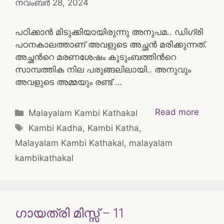
നവംബർ 28, 2024
പഠിക്കാൻ മിടുക്കിയായിരുന്നു അനുപമ.. ഡിഗ്രി
പഠനകാലത്താണ് അവളുടെ അച്ഛൻ മരിക്കുന്നത്.
അച്ഛൻറെ മരണശേഷം കുടുംബത്തിൻറെ
സാമ്പത്തിക നില പരുങ്ങലിലായി.. അനുവും
അവളുടെ അമ്മയും രണ്ട് …
Categories
Read more
Malayalam Kambi Kathakal
Tags
Kambi Kadha
,
Kambi Katha
,
Malayalam Kambi Kathakal
,
malayalam
kambikathakal
ഗായത്രി മിസ്സ്‌ – 11