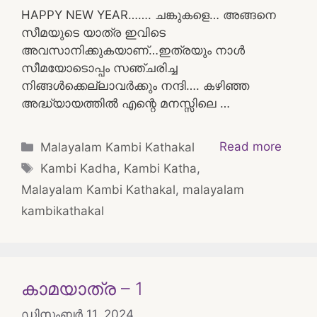
HAPPY NEW YEAR……. ചങ്കുകളെ… അങ്ങനെ
സീമയുടെ യാത്ര ഇവിടെ
അവസാനിക്കുകയാണ്…ഇത്രയും നാൾ
സീമയോടൊപ്പം സഞ്ചരിച്ച
നിങ്ങൾക്കെല്ലാവർക്കും നന്ദി…. കഴിഞ്ഞ
അദ്ധ്യായത്തിൽ എന്റെ മനസ്സിലെ …
Categories
Read more
Malayalam Kambi Kathakal
Tags
Kambi Kadha
,
Kambi Katha
,
Malayalam Kambi Kathakal
,
malayalam
kambikathakal
കാമയാത്ര – 1
ഡിസംബർ 11, 2024