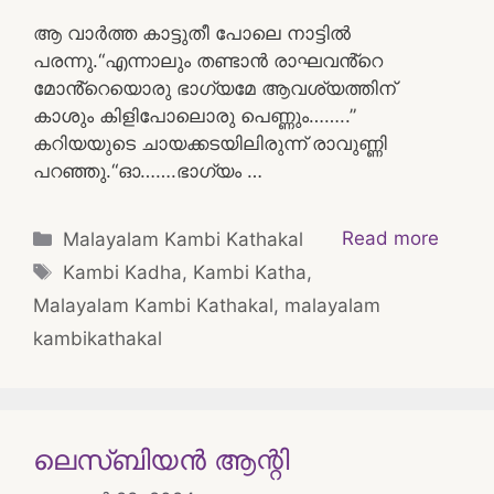
ആ വാർത്ത കാട്ടുതീ പോലെ നാട്ടിൽ
പരന്നു.“എന്നാലും തണ്ടാൻ രാഘവൻ്റെ
മോൻ്റെയൊരു ഭാഗ്യമേ ആവശ്യത്തിന്
കാശും കിളിപോലൊരു പെണ്ണും……..”
കറിയയുടെ ചായക്കടയിലിരുന്ന് രാവുണ്ണി
പറഞ്ഞു.“ഓ…….ഭാഗ്യം …
Categories
Read more
Malayalam Kambi Kathakal
Tags
Kambi Kadha
,
Kambi Katha
,
Malayalam Kambi Kathakal
,
malayalam
kambikathakal
ലെസ്ബിയൻ ആന്റി