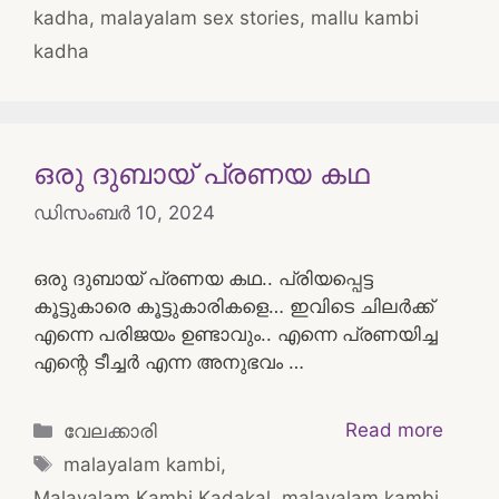
kadha
,
malayalam sex stories
,
mallu kambi
kadha
ഒരു ദുബായ് പ്രണയ കഥ
ഡിസംബർ 10, 2024
ഒരു ദുബായ് പ്രണയ കഥ.. പ്രിയപ്പെട്ട
കൂട്ടുകാരെ കൂട്ടുകാരികളെ… ഇവിടെ ചിലർക്ക്
എന്നെ പരിജയം ഉണ്ടാവും.. എന്നെ പ്രണയിച്ച
എന്റെ ടീച്ചർ എന്ന അനുഭവം …
Categories
Read more
വേലക്കാരി
Tags
malayalam kambi
,
Malayalam Kambi Kadakal
,
malayalam kambi