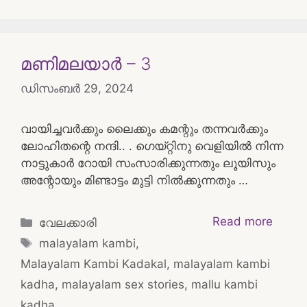
മണിമലയാർ – 3
ഡിസംബർ 29, 2024
വായിച്ചവർക്കും ലൈക്കും കമന്റും തന്നവർക്കും
ലോഹിതന്റെ നന്ദി.. . ഗെയ്റ്റിനു വെളിയിൽ നിന്ന
നാട്ടുകാർ റോയി സംസാരിക്കുന്നതും ലൂയിസും
അന്റോയും മിണ്ടാട്ടം മുട്ടി നിൽക്കുന്നതും …
Categories
Read more
വേലക്കാരി
Tags
malayalam kambi
,
Malayalam Kambi Kadakal
,
malayalam kambi
kadha
,
malayalam sex stories
,
mallu kambi
kadha