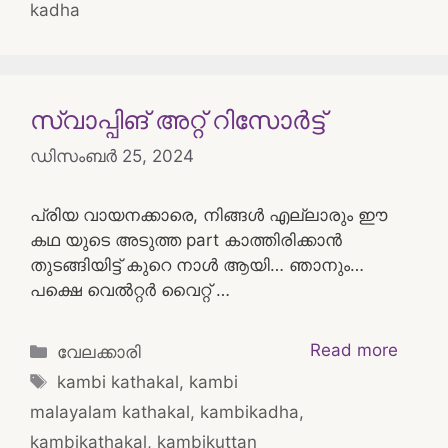
kadha
സ്വാപ്പിങ് അറ്റ് റിസോർട്ട്
ഡിസംബർ 25, 2024
പ്രിയ വായനക്കാരെ, നിങ്ങൾ എല്ലാരും ഈ
കഥ യുടെ അടുത്ത part കാത്തിരിക്കാൻ
തുടങ്ങിയിട്ട് കുറെ നാൾ ആയി… ഞാനും…
പക്ഷെ വെൽറ്റർ വൈറ്റ് …
Categories
Read more
വേലക്കാരി
Tags
kambi kathakal
,
kambi
malayalam kathakal
,
kambikadha
,
kambikathakal
,
kambikuttan