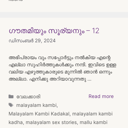
ഗൗതമിയും സൂര്യനും – 12
ഡിസംബർ 29, 2024
അഭിപ്രായം വും സപ്പോർട്ടും നൽകിയ എന്റെ
എല്ലാ സുഹിർത്തുകൾക്കും നന്ദി. ഇവിടെ ഉള്ള
വലിയ എഴുത്തുകാരുടെ മുന്നിൽ ഞാൻ ഒന്നും
അല്ലാ. എനിക്കു അറിയാവുന്നതു …
Categories
Read more
വേലക്കാരി
Tags
malayalam kambi
,
Malayalam Kambi Kadakal
,
malayalam kambi
kadha
,
malayalam sex stories
,
mallu kambi