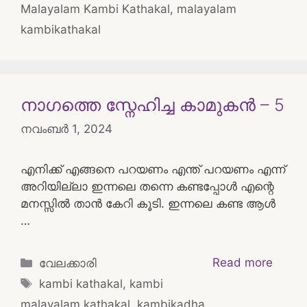
Malayalam Kambi Kathakal
,
malayalam
kambikathakal
നാഗത്തെ സ്നേഹിച്ച കാമുകൻ – 5
നവംബർ 1, 2024
എനിക്ക് എങ്ങനെ പറയണം എന്ത് പറയണം എന്ന്
അറിയില്ലാ ഇന്നലെ തന്നെ കണ്ടപ്പോൾ എന്റെ
മനസ്സിൽ താൻ കേറി കൂടി. ഇന്നലെ കണ്ട ആൾ
…
Categories
Read more
വേലക്കാരി
Tags
kambi kathakal
,
kambi
malayalam kathakal
,
kambikadha
,