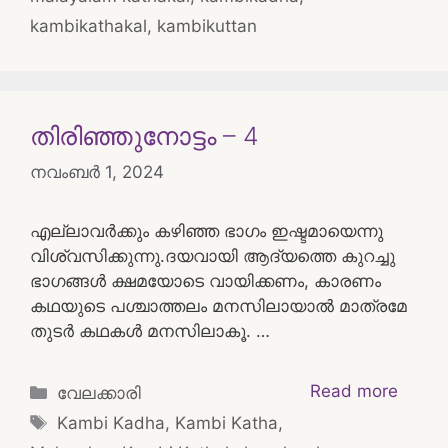
kambikathakal
,
kambikuttan
തിരിഞ്ഞുനോട്ടം – 4
നവംബർ 1, 2024
എല്ലാവർക്കും കഴിഞ്ഞ ഭാഗം ഇഷ്ടമായെന്നു
വിശ്വസിക്കുന്നു.ദയവായി ആദ്യത്തെ കുറച്ചു
ഭാഗങ്ങൾ ക്ഷമയോടെ വായിക്കണം, കാരണം
കഥയുടെ പശ്ചാത്തലം മനസിലായാൽ മാത്രമേ
തുടർ കഥകൾ മനസിലാകൂ. …
Categories
Read more
വേലക്കാരി
Tags
Kambi Kadha
,
Kambi Katha
,