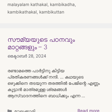
malayalam kathakal
,
kambikadha
,
kambikathakal
,
kambikuttan
സൗമ്യയുടെ പഠനവും
മാറ്റങ്ങളും – 3
ഒക്ടോബർ 28, 2024
രണ്ടാമത്തെ പാർട്ടിനു കിട്ടിയ
പ്രതികരണങ്ങൾക്ക് നന്ദി. … കഥയുടെ
ഒഴുക്കിനെ തടയുന്ന തരത്തിൽ പേജിന്റെ എണ്ണം
കൂട്ടാൻ മാത്രമുള്ള ശ്രമങ്ങൾ
ആസ്വാദനത്തിനെ ബാധിക്കും എന്ന …
Categories
Read more
വേലക്കാരി