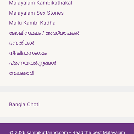
Malayalam Kambikathakal
Malayalam Sex Stories
Mallu Kambi Kadha
ജോലിസ്ഥലം / അദ്ധ്യാപകർ
ദമ്പതികള്‍
നിഷിദ്ധസംഗമം
പ്രണയവർണ്ണങ്ങൾ
വേലക്കാരി
Bangla Choti
© 2026 kambikuttanhd.com - Read the best Malayalam