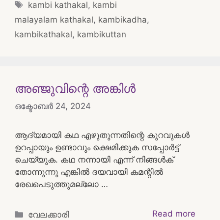
Tags
kambi kathakal
,
kambi
malayalam kathakal
,
kambikadha
,
kambikathakal
,
kambikuttan
അഞ്ജുവിന്റെ അങ്കിൾ
ഒക്ടോബർ 24, 2024
ആദ്യമായി കഥ എഴുതുന്നതിന്റെ കുറവുകൾ
ഉറപ്പായും ഉണ്ടാവും ക്ഷെമിക്കുക സപ്പോർട്ട്
ചെയ്യുക. കഥ നന്നായി എന്ന് നിങ്ങൾക്
തോന്നുന്നു എങ്കിൽ ദയവായി കമന്റിൽ
രേഖപെടുത്തുമല്ലോ …
Categories
Read more
വേലക്കാരി