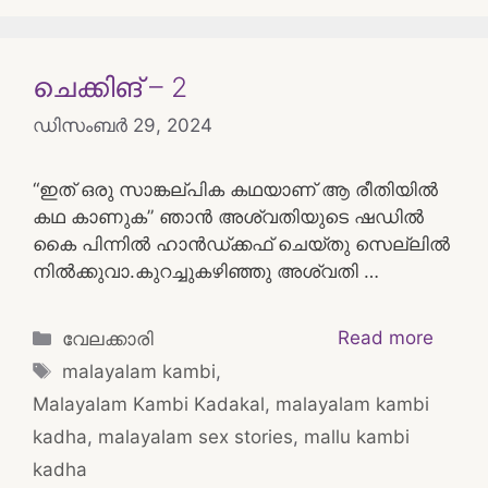
ചെക്കിങ് – 2
ഡിസംബർ 29, 2024
“ഇത് ഒരു സാങ്കല്പിക കഥയാണ് ആ രീതിയിൽ
കഥ കാണുക” ഞാൻ അശ്വതിയുടെ ഷഡിൽ
കൈ പിന്നിൽ ഹാൻഡ്ക്കഫ് ചെയ്‌തു സെല്ലിൽ
നിൽക്കുവാ.കുറച്ചുകഴിഞ്ഞു അശ്വതി …
Categories
Read more
വേലക്കാരി
Tags
malayalam kambi
,
Malayalam Kambi Kadakal
,
malayalam kambi
kadha
,
malayalam sex stories
,
mallu kambi
kadha