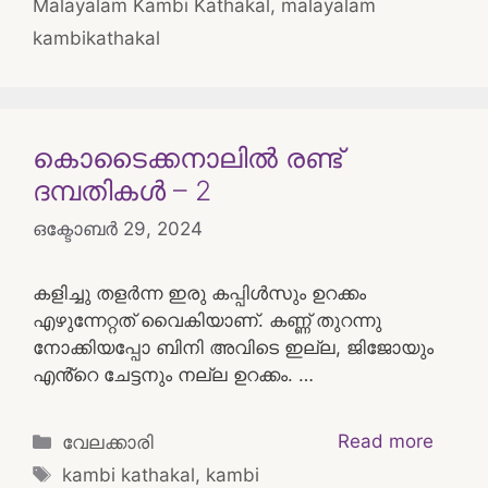
Malayalam Kambi Kathakal
,
malayalam
kambikathakal
കൊടൈക്കനാലിൽ രണ്ട്
ദമ്പതികൾ – 2
ഒക്ടോബർ 29, 2024
കളിച്ചു തളർന്ന ഇരു കപ്പിൾസും ഉറക്കം
എഴുന്നേറ്റത് വൈകിയാണ്. കണ്ണ് തുറന്നു
നോക്കിയപ്പോ ബിനി അവിടെ ഇല്ല, ജിജോയും
എൻ്റെ ചേട്ടനും നല്ല ഉറക്കം. …
Categories
Read more
വേലക്കാരി
Tags
kambi kathakal
,
kambi