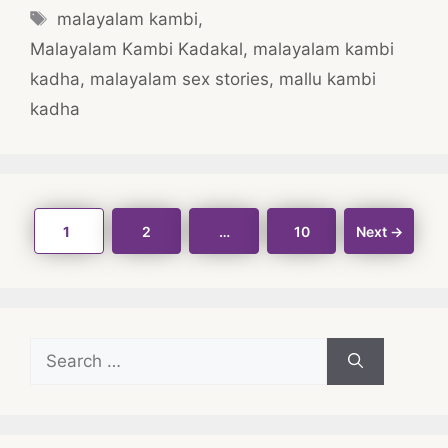
Tags
malayalam kambi
,
Malayalam Kambi Kadakal
,
malayalam kambi
kadha
,
malayalam sex stories
,
mallu kambi
kadha
Post
Page
Page
Page
1
2
…
10
Next
→
navigation
Search
for: