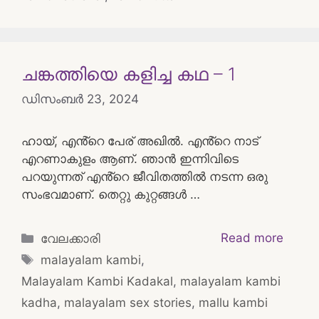
ചങ്കത്തിയെ കളിച്ച കഥ – 1
ഡിസംബർ 23, 2024
ഹായ്, എൻ്റെ പേര് അഖിൽ. എൻ്റെ നാട്
എറണാകുളം ആണ്. ഞാൻ ഇന്നിവിടെ
പറയുന്നത് എൻ്റെ ജീവിതത്തിൽ നടന്ന ഒരു
സംഭവമാണ്. തെറ്റു കുറ്റങ്ങൾ …
Categories
Read more
വേലക്കാരി
Tags
malayalam kambi
,
Malayalam Kambi Kadakal
,
malayalam kambi
kadha
,
malayalam sex stories
,
mallu kambi