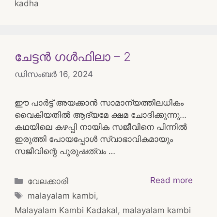
kadha
ചേട്ടൻ ഗൾഫിലാ – 2
ഡിസംബർ 16, 2024
ഈ പാർട്ട് അയക്കാൻ സാമാന്യത്തിലധികം
വൈകിയതിൽ ആദ്യമേ ക്ഷമ ചോദിക്കുന്നു…
കഥയിലെ കഴപ്പി നായിക സജീവിനെ പിന്നിൽ
ഇരുത്തി പോയപ്പോൾ സ്വാഭാവികമായും
സജീവിന്റെ പുരുഷത്വം …
Categories
Read more
വേലക്കാരി
Tags
malayalam kambi
,
Malayalam Kambi Kadakal
,
malayalam kambi