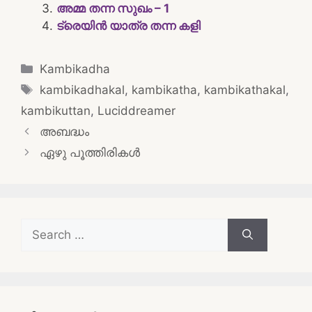
അമ്മ തന്ന സുഖം – 1
ട്രെയിൻ യാത്ര തന്ന കളി
Categories
Kambikadha
Tags
kambikadhakal
,
kambikatha
,
kambikathakal
,
kambikuttan
,
Luciddreamer
Post
അബദ്ധം
navigation
ഏഴു പൂത്തിരികൾ
Search
for: