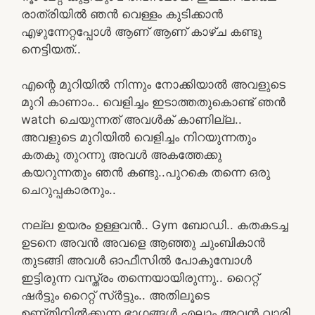
രാത്രിയിൽ ഞൻ വെള്ളം കുടിക്കാൻ
എഴുന്നേറ്റപ്പോൾ ആണ് ആണ് കാഴ്ച കണ്ടു
നെട്ടിയത്..
എന്റെ മുറിയിൽ നിന്നും നോക്കിയാൽ അവളുടെ
മുറി കാണാം.. വെളിച്ചം ഇടാത്തതുകൊണ്ട് ഞൻ
watch ചെയുന്നത് അവൾക് കാണില്ല..
അവളുടെ മുറിയിൽ വെളിച്ചം നിറയുന്നതും
കതകു തുറന്നു അവൾ അകത്തേക്കു
കയറുന്നതും ഞൻ കണ്ടു..പുറകെ തന്നെ ഒരു
ചെറുപ്പകാരനും..
നല്ല ഉയരം ഉള്ളവൻ.. Gym ബോഡി.. കതകടച്ച
ഉടനെ അവൻ അവളെ ആഞ്ഞു ചുംബികാൻ
തുടങ്ങി അവൾ ഓഫീസിൽ പോകുമ്പോൾ
ഇട്ടിരുന്ന വസ്ത്രം തന്നെയായിരുന്നു.. റൈറ്റ്
ഷർട്ടും റൈറ്റ് സ്‌ർട്ടും.. അതിലൂടെ
ഉണ്തിനിൽക്കുന്ന ഭാഗങ്ങൾ എലാം അവൻ വാരി