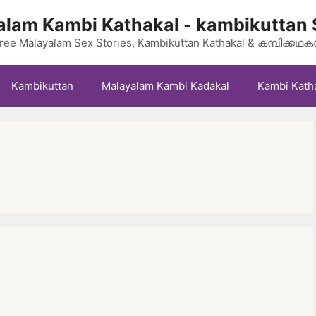
lam Kambi Kathakal - kambikuttan 
ree Malayalam Sex Stories, Kambikuttan Kathakal & കമ്പിക്കഥ
Kambikuttan
Malayalam Kambi Kadakal
Kambi Kath