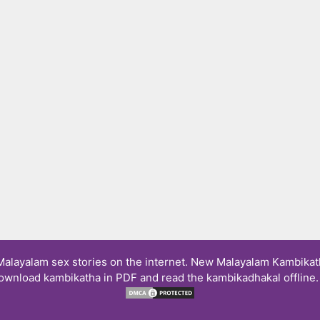
layalam sex stories on the internet. New Malayalam Kambikath
ownload kambikatha in PDF and read the kambikadhakal offline