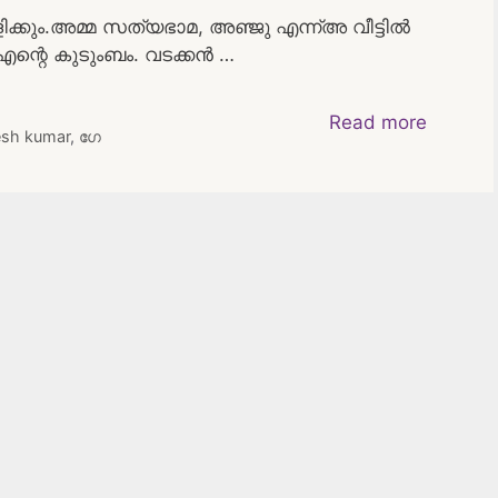
വിളിക്കും.അമ്മ സത്യഭാമ, അഞ്ജു എന്ന്അ വീട്ടിൽ
എന്റെ കുടുംബം. വടക്കൻ …
Read more
esh kumar
,
ഗേ