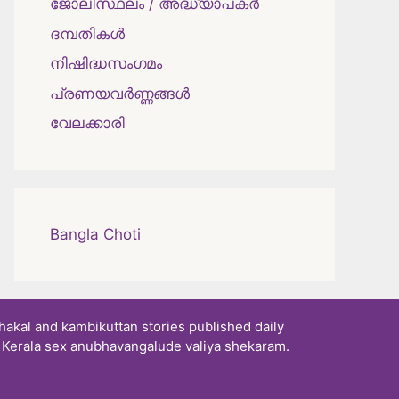
ജോലിസ്ഥലം / അദ്ധ്യാപകർ
ദമ്പതികള്‍
നിഷിദ്ധസംഗമം
പ്രണയവർണ്ണങ്ങൾ
വേലക്കാരി
Bangla Choti
akal and kambikuttan stories published daily
. Kerala sex anubhavangalude valiya shekaram.