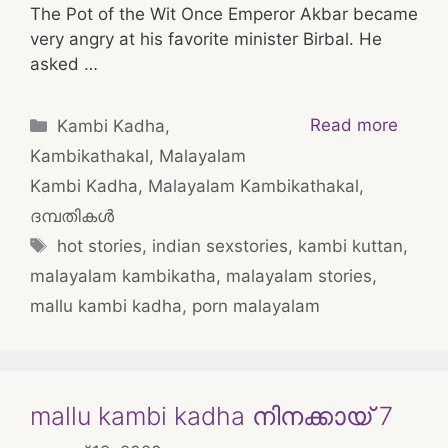
The Pot of the Wit Once Emperor Akbar became
very angry at his favorite minister Birbal. He
asked …
Categories
Read more
Kambi Kadha
,
Kambikathakal
,
Malayalam
Kambi Kadha
,
Malayalam Kambikathakal
,
ദമ്പതികള്‍
Tags
hot stories
,
indian sexstories
,
kambi kuttan
,
malayalam kambikatha
,
malayalam stories
,
mallu kambi kadha
,
porn malayalam
mallu kambi kadha നിനക്കായ് 7