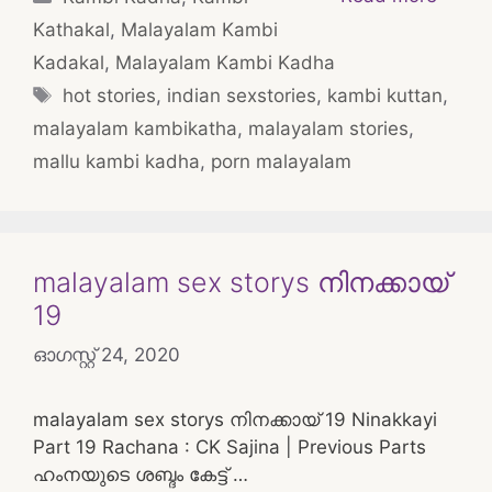
Kathakal
,
Malayalam Kambi
Kadakal
,
Malayalam Kambi Kadha
Tags
hot stories
,
indian sexstories
,
kambi kuttan
,
malayalam kambikatha
,
malayalam stories
,
mallu kambi kadha
,
porn malayalam
malayalam sex storys നിനക്കായ്
19
ഓഗസ്റ്റ്‌ 24, 2020
malayalam sex storys നിനക്കായ് 19 Ninakkayi
Part 19 Rachana : CK Sajina | Previous Parts
ഹംനയുടെ ശബ്ദം കേട്ട് …