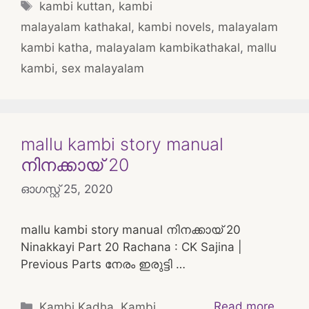
Tags
kambi kuttan
,
kambi
malayalam kathakal
,
kambi novels
,
malayalam
kambi katha
,
malayalam kambikathakal
,
mallu
kambi
,
sex malayalam
mallu kambi story manual
നിനക്കായ് 20
ഓഗസ്റ്റ്‌ 25, 2020
mallu kambi story manual നിനക്കായ് 20
Ninakkayi Part 20 Rachana : CK Sajina |
Previous Parts നേരം ഇരുട്ടി …
Categories
Read more
Kambi Kadha
,
Kambi