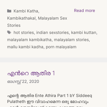
Categories
Read more
Kambi Katha
,
Kambikathakal
,
Malayalam Sex
Stories
Tags
hot stories
,
indian sexstories
,
kambi kuttan
,
malayalam kambikatha
,
malayalam stories
,
mallu kambi kadha
,
porn malayalam
എന്‍റെ ആതിര 1
ഓഗസ്റ്റ്‌ 22, 2020
എന്റെ ആതിര Ente Athira Part 1 bY Siddeeq
Pulatheth ഈ വിവാഹമെന്ന ഒരു മോഹവും