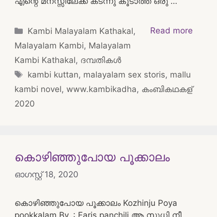
എന്റെ മനസ്സിലേക്ക് കടന്നു കൂടാത്ത ഒരു …
Categories
Read more
Kambi Malayalam Kathakal
,
Malayalam Kambi
,
Malayalam
Kambi Kathakal
,
ദമ്പതികള്‍
Tags
kambi kuttan
,
malayalam sex storis
,
mallu
kambi novel
,
www.kambikadha
,
കംബികഥകള്
2020
കൊഴിഞ്ഞുപോയ പൂക്കാലം
ഓഗസ്റ്റ്‌ 18, 2020
കൊഴിഞ്ഞുപോയ പൂക്കാലം Kozhinju Poya
pookkalam By. : Faris panchili ആ സുധി നീ