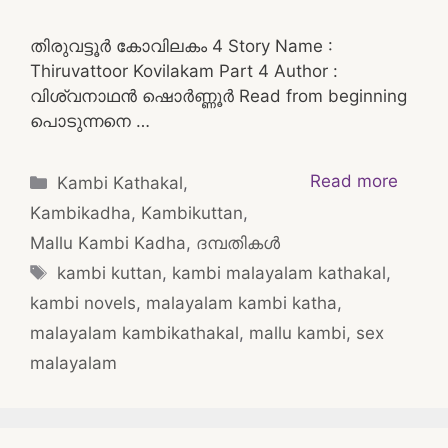
തിരുവട്ടൂർ കോവിലകം 4 Story Name :
Thiruvattoor Kovilakam Part 4 Author :
വിശ്വനാഥൻ ഷൊർണ്ണൂർ Read from beginning
പൊടുന്നനെ …
Categories
Read more
Kambi Kathakal
,
Kambikadha
,
Kambikuttan
,
Mallu Kambi Kadha
,
ദമ്പതികള്‍
Tags
kambi kuttan
,
kambi malayalam kathakal
,
kambi novels
,
malayalam kambi katha
,
malayalam kambikathakal
,
mallu kambi
,
sex
malayalam