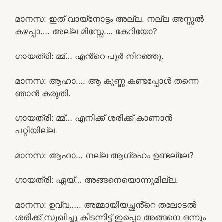
മാനസ: ഇത് വായ്നോട്ടം അല്ല. നല്ല അസ്സൽ
കഴപ്പാ…. അല്ല മിസ്സേ…. കേറിയോ?
ഗായത്രി: മ്മ്… എൻ്റെ പൂർ നിറഞ്ഞു.
മാനസ: ആഹാ…. ആ കുണ്ണ കണ്ടപ്പോൾ തന്നെ
ഞാൻ കരുതി.
ഗായത്രി: മ്മ്… എനിക്ക് ശരിക്ക് കാണാൻ
പറ്റിയില്ല.
മാനസ: ആഹാ… നല്ല ആഗ്രഹം ഉണ്ടല്ലേ?
ഗായത്രി: ഏയ്… അങ്ങനെയൊന്നുമില്ല.
മാനസ: ഉവ്വ….. അമ്മായിയച്ഛൻ്റെ തലോടൽ
ശരിക്ക് സുഖിച്ചു കിടന്നിട്ട് ഇപ്പൊ അങ്ങനെ ഒന്നും