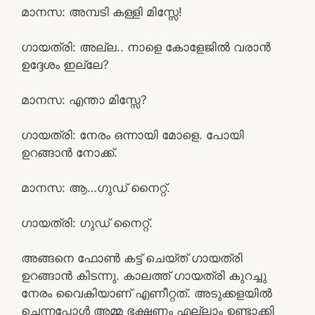
മാനസ: അമ്പടി കള്ളി മിസ്സേ!
ഗായത്രി: അല്ല.. നാളെ കോളേജിൽ വരാൻ
ഉദ്ദേശം ഇല്ലേ?
മാനസ: എന്താ മിസ്സേ?
ഗായത്രി: നേരം ഒന്നായി മോളെ. പോയി
ഉറങ്ങാൻ നോക്ക്.
മാനസ: ആ…ഗുഡ് നൈറ്റ്‌.
ഗായത്രി: ഗുഡ് നൈറ്റ്.
അങ്ങനെ ഫോൺ കട്ട് ചെയ്ത് ഗായത്രി
ഉറങ്ങാൻ കിടന്നു. കാലത്ത് ഗായത്രി കുറച്ചു
നേരം വൈകിയാണ് എണീറ്റത്. അടുക്കളയിൽ
ചെന്നപ്പോൾ അമ്മ ഭക്ഷണം എല്ലാം ഉണ്ടാക്കി