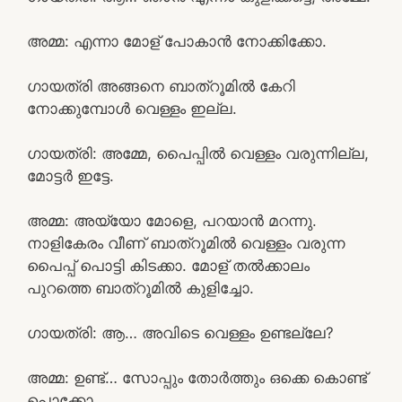
അമ്മ: എന്നാ മോള് പോകാൻ നോക്കിക്കോ.
ഗായത്രി അങ്ങനെ ബാത്‌റൂമിൽ കേറി
നോക്കുമ്പോൾ വെള്ളം ഇല്ല.
ഗായത്രി: അമ്മേ, പൈപ്പിൽ വെള്ളം വരുന്നില്ല,
മോട്ടർ ഇട്ടേ.
അമ്മ: അയ്യോ മോളെ, പറയാൻ മറന്നു.
നാളികേരം വീണ് ബാത്‌റൂമിൽ വെള്ളം വരുന്ന
പൈപ്പ് പൊട്ടി കിടക്കാ. മോള് തൽക്കാലം
പുറത്തെ ബാത്‌റൂമിൽ കുളിച്ചോ.
ഗായത്രി: ആ… അവിടെ വെള്ളം ഉണ്ടല്ലേ?
അമ്മ: ഉണ്ട്… സോപ്പും തോർത്തും ഒക്കെ കൊണ്ട്
പൊക്കോ.