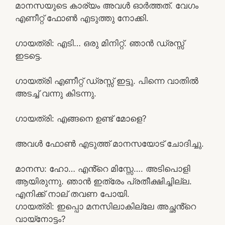
മാനസയുടെ കാര്യം അവൾ ഓർത്തത്. വേഗം
എണീറ്റ് ഫോൺ എടുത്തു നോക്കി.
ഗായത്രി: എടി… ഒരു മിനിറ്റ്. ഞാൻ ഡ്രസ്സ്‌
ഇടട്ടെ.
ഗായത്രി എണീറ്റ് ഡ്രസ്സ്‌ ഇട്ടു. പിന്നെ വാതിൽ
അടച്ച് വന്നു കിടന്നു.
ഗായത്രി: എങ്ങനെ ഉണ്ട് മോളെ?
അവൾ ഫോൺ എടുത്ത് മാനസയോട് ചോദിച്ചു.
മാനസ: ഹോ… എൻ്റെ മിസ്സേ…. അടിപൊളി
ആയിരുന്നു. ഞാൻ ഇത്രേം പ്രതീക്ഷിച്ചില്ല.
എനിക്ക് നാല് തവണ പോയി.
ഗായത്രി: ഇപ്പൊ മനസിലാകില്ലേ അച്ഛൻ്റെ
വായ്നോട്ടം?