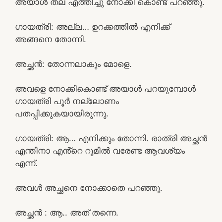
അയാൾ തല എത്തിച്ചു നോക്കി കൊണ്ട് പറഞ്ഞു.
ഗായത്രി: അല്ല… ഉറക്കത്തിൽ എനിക്ക്
അങ്ങനെ തോന്നി.
അച്ഛൻ: തോന്നലാകും മോളെ.
അവളെ നോക്കികൊണ്ട് അയാൾ പറയുമ്പോൾ
ഗായത്രി പൂർ നല്ലോണം
പതപ്പിക്കുകയായിരുന്നു.
ഗായത്രി: ആ… എനിക്കും തോന്നി. രാത്രി അച്ഛൻ
എന്തിനാ എൻ്റെ റൂമിൽ വരേണ്ട ആവശ്യം
എന്ന്.
അവൾ അച്ഛനെ നോക്കാതെ പറഞ്ഞു.
അച്ഛൻ : ആ.. അത് തന്നെ.