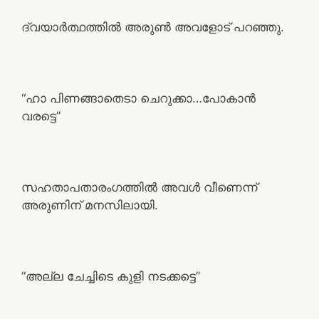
ദ്വയാർത്ഥത്തിൽ അരുൺ അവളോട് പറഞ്ഞു.
“ഹാ പിണങ്ങാതെടാ ചെറുക്കാ…പോകാൻ
വരട്ടെ”
സഹതാപതാരംഗത്തിൽ അവൾ വീണെന്ന്
അരുണിന് മനസിലായി.
“അല്ല ചേച്ചിടെ കുളി നടക്കട്ടെ”