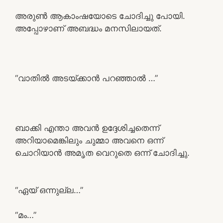
അരുൺ ആകാംഷയോടെ ചോദിച്ചു പോയി.
അപ്പോഴാണ് അബദ്ധം മനസിലായത്.
“വാതിൽ അടയ്ക്കാൻ പറഞ്ഞാൽ …”
ബാക്കി എന്താ അവൻ ഉദ്ദേശിച്ചതെന്ന്
അറിയാമെങ്കിലും ചുമ്മാ അവനെ ഒന്ന്
ചൊറിയാൻ അമൃത വെറുതെ ഒന്ന് ചോദിച്ചു.
“ഏയ്‌ ഒന്നുല്ല…”
“മം…”