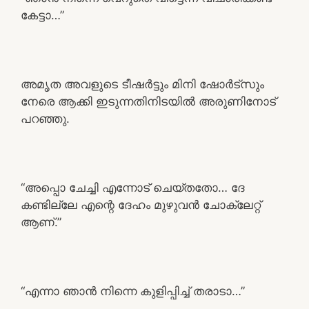
കേട്ടാ…”
അമൃത അവളുടെ ടീഷർട്ടും മിനി ഷോർട്സും
നേരെ ആക്കി ഇടുന്നതിനിടയിൽ അരുണിനോട്
പറഞ്ഞു.
“അപ്പൊ ചേച്ചി എന്നോട് ചെയ്തതോ… ദേ
കണ്ടില്ലേ എന്റെ ദേഹം മുഴുവൻ ചോക്ലേറ്റ്
ആണ്.”
“എന്നാ ഞാൻ നിന്നെ കുളിപ്പിച്ച് തരാടാ…”