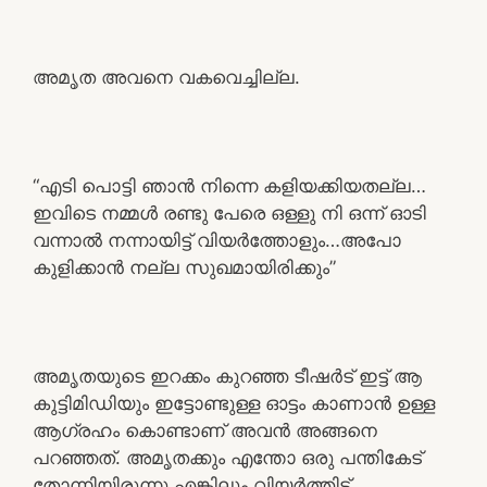
അമൃത അവനെ വകവെച്ചില്ല.
“എടി പൊട്ടി ഞാൻ നിന്നെ കളിയക്കിയതല്ല…
ഇവിടെ നമ്മൾ രണ്ടു പേരെ ഒള്ളു നി ഒന്ന് ഓടി
വന്നാൽ നന്നായിട്ട് വിയർത്തോളും…അപോ
കുളിക്കാൻ നല്ല സുഖമായിരിക്കും”
അമൃതയുടെ ഇറക്കം കുറഞ്ഞ ടീഷർട് ഇട്ട് ആ
കുട്ടിമിഡിയും ഇട്ടോണ്ടുള്ള ഓട്ടം കാണാൻ ഉള്ള
ആഗ്രഹം കൊണ്ടാണ് അവൻ അങ്ങനെ
പറഞ്ഞത്. അമൃതക്കും എന്തോ ഒരു പന്തികേട്
തോന്നിയിരുന്നു എങ്കിലും വിയർത്തിട്ട്