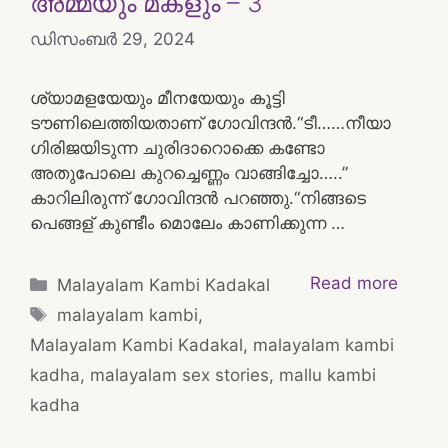
അമ്മയും മകളും – 3
ഡിസംബർ 29, 2024
ശ്യാമളയേയും മീനയേയും കൂട്ടി
ടൗണിലെത്തിയതാണ് ഗോവിന്ദൻ.“ടീ……നീയാ
ഗിരിജയിടുന്ന ചുരിദാറൊക്കെ കണ്ടോ
അതുപോലെ കുറച്ചെണ്ണം വാങ്ങിച്ചോ…..”
കാറിലിരുന്ന് ഗോവിന്ദൻ പറഞ്ഞു.“നിങ്ങടെ
പെങ്ങള് കുണ്ടീം മൊലേം കാണിക്കുന്ന …
Categories
Read more
Malayalam Kambi Kadakal
Tags
malayalam kambi
,
Malayalam Kambi Kadakal
,
malayalam kambi
kadha
,
malayalam sex stories
,
mallu kambi
kadha