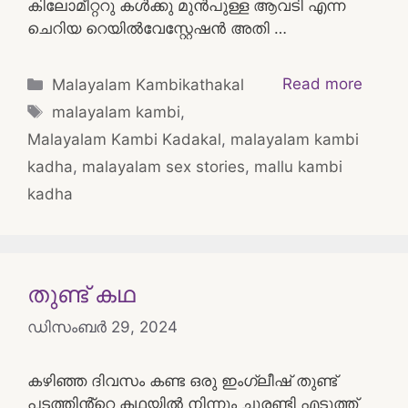
കിലോമീറ്ററു കൾക്കു മുൻപുള്ള ആവടി എന്ന
ചെറിയ റെയിൽവേസ്റ്റേഷൻ അതി …
Categories
Read more
Malayalam Kambikathakal
Tags
malayalam kambi
,
Malayalam Kambi Kadakal
,
malayalam kambi
kadha
,
malayalam sex stories
,
mallu kambi
kadha
തുണ്ട് കഥ
ഡിസംബർ 29, 2024
കഴിഞ്ഞ ദിവസം കണ്ട ഒരു ഇംഗ്ലീഷ് തുണ്ട്
പടത്തിൻ്റെ കഥയിൽ നിന്നും ചുരണ്ടി എടുത്ത്