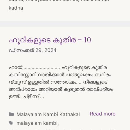
kadha
ഹൂറികളുടെ കുതിര – 10
ഡിസംബർ 29, 2024
ഹായ് ……………………… ഹൂറികളുടെ കുതിര
കമ്പിസ്റ്റോറി വായിക്കാൻ പത്തുലക്ഷം സ്ഥിരം
വ്യൂസ് ഉള്ളതിൽ സന്തോഷം…. നിങ്ങളുടെ
അഭിപ്രായം അറിയാൻ കൂടുതൽ താല്പര്യം
ഉണ്ട്.. പ്ളീസ് …
Categories
Read more
Malayalam Kambi Kathakal
Tags
malayalam kambi
,