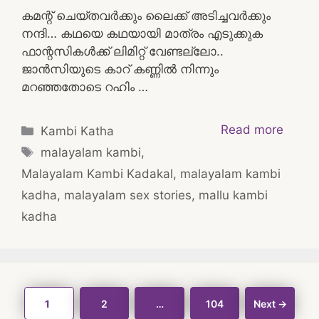
കമന്റ് ചെയ്തവർക്കും ലൈക്ക് അടിച്ചവർക്കും
നന്ദി… കഥയെ കഥയായി മാത്രം എടുക്കുക
ഫാന്റസികൾക്ക് ലിമിറ്റ് വേണ്ടല്ലോ..
ജാൻസിയുടെ കാറ് കണ്ണിൽ നിന്നും
മറഞ്ഞതോടെ റഹിം …
Categories
Read more
Kambi Katha
Tags
malayalam kambi
,
Malayalam Kambi Kadakal
,
malayalam kambi
kadha
,
malayalam sex stories
,
mallu kambi
kadha
Post
Page
Page
Page
1
2
…
104
Next
→
navigation