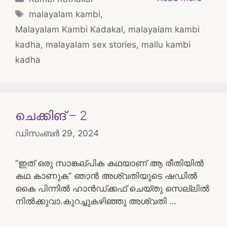
Tags
malayalam kambi
,
Malayalam Kambi Kadakal
,
malayalam kambi
kadha
,
malayalam sex stories
,
mallu kambi
kadha
ചെക്കിങ് – 2
ഡിസംബർ 29, 2024
“ഇത് ഒരു സാങ്കല്പിക കഥയാണ് ആ രീതിയിൽ
കഥ കാണുക” ഞാൻ അശ്വതിയുടെ ഷഡിൽ
കൈ പിന്നിൽ ഹാൻഡ്ക്കഫ് ചെയ്‌തു സെല്ലിൽ
നിൽക്കുവാ.കുറച്ചുകഴിഞ്ഞു അശ്വതി …