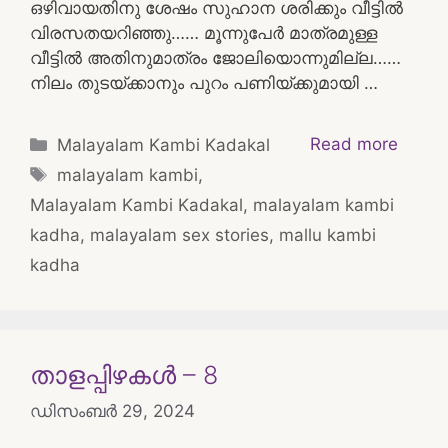
ഒഴിവായതിനു ശേഷം സുഹാന ശരിക്കും വീട്ടിൽ
വിരസതയറിഞ്ഞു…… മൂന്നുപേർ മാത്രമുള്ള
വീട്ടിൽ അതിനുമാത്രം ജോലിയൊന്നുമില്ല……
നിലം തുടയ്ക്കാനും പുറം പണിയ്ക്കുമായി …
Categories
Read more
Malayalam Kambi Kadakal
Tags
malayalam kambi
,
Malayalam Kambi Kadakal
,
malayalam kambi
kadha
,
malayalam sex stories
,
mallu kambi
kadha
താളപ്പിഴകൾ – 8
ഡിസംബർ 29, 2024