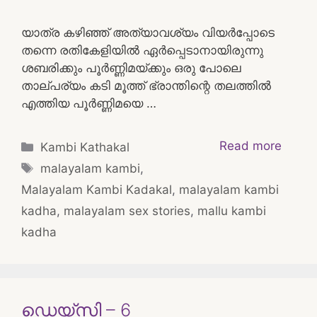
യാത്ര കഴിഞ്ഞ് അത്യാവശ്യം വിയർപ്പോടെ
തന്നെ രതികേളിയിൽ ഏർപ്പെടാനായിരുന്നു
ശബരിക്കും പൂർണ്ണിമയ്ക്കും ഒരു പോലെ
താല്പര്യം കടി മൂത്ത് ഭ്രാന്തിന്റെ തലത്തിൽ
എത്തിയ പൂർണ്ണിമയെ …
Categories
Read more
Kambi Kathakal
Tags
malayalam kambi
,
Malayalam Kambi Kadakal
,
malayalam kambi
kadha
,
malayalam sex stories
,
mallu kambi
kadha
ഡെയ്‌സി – 6