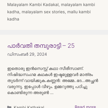
Malayalam Kambi Kadakal
,
malayalam kambi
kadha
,
malayalam sex stories
,
mallu kambi
kadha
പാർവതി തമ്പുരാട്ടി – 25
ഡിസംബർ 29, 2024
ഇതൊരു ഇൻസെസ്റ്റ് കഥാ സീരീസാണ്.
നിഷിദ്ധസംഗമ കഥകൾ ഇഷ്ടമുള്ളവർ മാത്രം
തുടർന്ന് വായിക്കുക.കണ്ണൻ: അമ്മേ..ദേ…അച്ഛൻ
വരുന്നു. ഇപ്പോൾ വീഴും. ഉമ്മറുത്തു പഠിച്ചു
കൊണ്ടിരുന്ന അരുൺ …
Categories
Read more
Kambi Kathakal