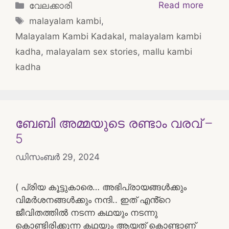
Categories
Read more
വേലക്കാരി
Tags
malayalam kambi
,
Malayalam Kambi Kadakal
,
malayalam kambi
kadha
,
malayalam sex stories
,
mallu kambi
kadha
ബേബി അമ്മയുടെ രണ്ടാം വരവ് –
5
ഡിസംബർ 29, 2024
( പ്രിയ കൂട്ടുകാരെ… അഭിപ്രായങ്ങൾക്കും
വിമർശനങ്ങൾക്കും നന്ദി.. ഇത് എൻ്റെ
ജീവിതത്തിൽ നടന്ന കഥയും നടന്നു
കൊണ്ടിരിക്കുന്ന കഥയും ആയത് കൊണ്ടാണ്