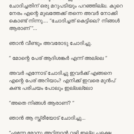
ചോദിച്ചതിന് ഒരു മറുപടിയും പറഞ്ഞില്ല. കുറെ
നേരം എന്റെ മുഖത്തേക്ക് തന്നെ അവർ നോക്കി
കൊണ്ട് നിന്നു…. “ചോദിച്ചത് കെട്ടിലെ? നിങ്ങൾ
ആരാണ് “…
ഞാൻ വീണ്ടും അവരോടു ചോദിച്ചു.
” മോന്റെ പേര് ആദിശങ്കർ എന്ന് അല്ലെ ”
അവർ എന്നോട് ചോദിച്ചു ഇവർക്ക് എങ്ങനെ
എന്റെ പേര് അറിയാം? എനിക്ക് ഇവരെ മുൻപ്
കണ്ട പരിചയം പോലും ഇല്ലല്ലോ
“അതെ നിങ്ങൾ ആരാണ്? ”
ഞാൻ ആ സ്ത്രീയോട് ചോദിച്ചു…
“എന്നേ മോനു അറിയാൻ വഴി ഇല്ല പക്ഷെ