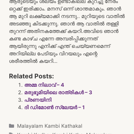
ആരുടെയും ശല്യം ഉണ്ടാകില്ല കുറച്ചു നേരം
ഒറ്റക്ക് ഇരിക്കാം. മനസ് ഒന്ന് ശാന്തമാകും. ഞാൻ
ആ മുറി ലക്ഷ്യമാക്കി നടന്നു.. മുറിയുടെ വാതിൽ
അടഞ്ഞു കിടക്കുന്നു. ഞാൻ ആ വാതിൽ തള്ളി
തുറന്ന് അതിനകത്തേക്ക് കയറി.അവിടെ ഞാൻ
കണ്ട കാഴ്ച എന്നേ അമ്പരിപ്പിക്കുന്നത്
ആയിരുന്നു എനിക്ക് എന്ത് ചെയ്യണമെന്ന്
അറിയില്ല പേടിയും വിറയലും എന്റെ
ശരീരത്തിൽ കയറി…
Related Posts:
അമ്മ നിലാവ് – 4
മരുഭൂമിയിലെ രാത്രികൾ – 3
പ്രണയിനി
ദി ഡിമോൺ സ്ലേയർ – 1
Categories
Malayalam Kambi Kathakal
Tags