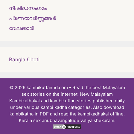
നിഷിദ്ധസംഗമം
പ്രണയവർണ്ണങ്ങൾ
വേലക്കാരി
Bangla Choti
© 2026 kambikuttanhd.com - Read the best Malayalam
sex stories on the internet. New Malayalam
Kambikathakal and kambikuttan stories published daily
under various kambi kadha categories. Also download
kambikatha in PDF and read the kambikadhakal offline.
Kerala sex anubhavangalude valiya shekaram.