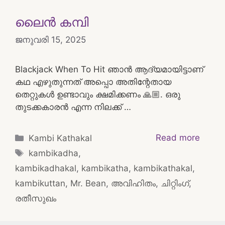
ലൈൻ കമ്പി
ജനുവരി 15, 2025
Blackjack When To Hit ഞാൻ ആദ്യമായിട്ടാണ്
കഥ എഴുതുന്നത് അപ്പൊ അതിന്റേതായ
തെറ്റുകൾ ഉണ്ടാവും ക്ഷമിക്കണം 🙏🏼. ഒരു
തുടക്കകാരൻ എന്ന നിലക്ക് …
Categories
Read more
Kambi Kathakal
Tags
kambikadha
,
kambikadhakal
,
kambikatha
,
kambikathakal
,
kambikuttan
,
Mr. Bean
,
അവിഹിതം
,
ചിറ്റിംഗ്
,
രതീസുഖം