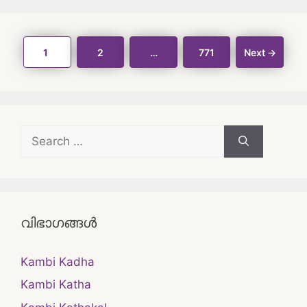
Post
Page
Page
Page
1
2
…
771
Next
→
navigation
Search
for:
വിഭാഗങ്ങൾ
Kambi Kadha
Kambi Katha