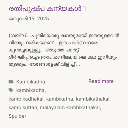
രതിപുഷ്പ കന്യകൾ 1
ജനുവരി 15, 2025
(ഗയ്സ്… പുതിയൊരു കഥയുമായി ഈയുള്ളവൻ
വീണ്ടും വരികയാണ്… ഈ പാർട്ട് വളരെ
കുറച്ചേയുള്ളൂ… അടുത്ത പാർട്ട്
ദീർഘിപ്പിച്ചെഴുതാം..മണിമലയിലെ കഥ ഇനിയും
തുടരും.. അങ്ങോട്ടേക്ക് വിളിച്ച് …
Categories
Read more
Kambikadha
Tags
kambikadha
,
kambikadhakal
,
kambikatha
,
kambikathakal
,
kambikuttan
,
malayalam kambikathakal
,
Spulber