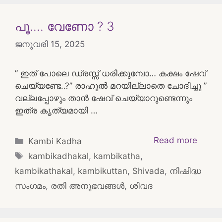
പൂ…. വേണോ ? 3
ജനുവരി 15, 2025
” ഇത് പോലെ ഡ്രസ്സ് ധരിക്കുമ്പോ… കക്ഷം ഷേവ്
ചെയ്യണ്ടേ..?” രാഹുൽ മറയില്ലാതെ ചോദിച്ചു ”
വല്ലപ്പോഴും താൻ ഷേവ് ചെയ്യാറുണ്ടെന്നും
ഇത്ര കൃത്യമായി …
Categories
Read more
Kambi Kadha
Tags
kambikadhakal
,
kambikatha
,
kambikathakal
,
kambikuttan
,
Shivada
,
നിഷിദ്ധ
സംഗമം
,
രതി അനുഭവങ്ങൾ
,
ശിവദ