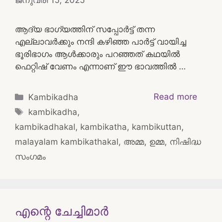
ജനുവരി 15, 2025
ആദ്യ ഭാഗ്യത്തിന് സപ്പോർട്ട് തന്ന
എല്ലാവർക്കും നന്ദി കഴിഞ്ഞ പാർട്ട്‌ വായിച്ച
ഭൂരിഭാഗം ആൾക്കാരും പറഞ്ഞത് കഥയിൽ
ഫെറ്റിഷ് വേണം എന്നാണ് ഈ ഭാവത്തിൽ …
Categories
Read more
Kambikadha
Tags
kambikadha
,
kambikadhakal
,
kambikatha
,
kambikuttan
,
malayalam kambikathakal
,
അമ്മ
,
ഉമ്മ
,
നിഷിദ്ധ
സംഗമം
എന്റെ ചേച്ചിമാർ