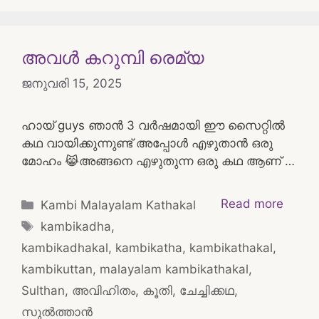
അവൾ കറുമ്പി രെമ്യ
ജനുവരി 15, 2025
ഹായ് guys ഞാൻ 3 വർഷമായി ഈ സൈറ്റിൽ
കഥ വായിക്കുന്നുണ്ട് അപ്പോൾ എഴുതാൻ ഒരു
മോഹം 😹അങ്ങനെ എഴുതുന്ന ഒരു കഥ ആണ് …
Categories
Read more
Kambi Malayalam Kathakal
Tags
kambikadha
,
kambikadhakal
,
kambikatha
,
kambikathakal
,
kambikuttan
,
malayalam kambikathakal
,
Sulthan
,
അവിഹിതം
,
കൂതി
,
ചേച്ചിക്കഥ
,
സുൽത്താൻ