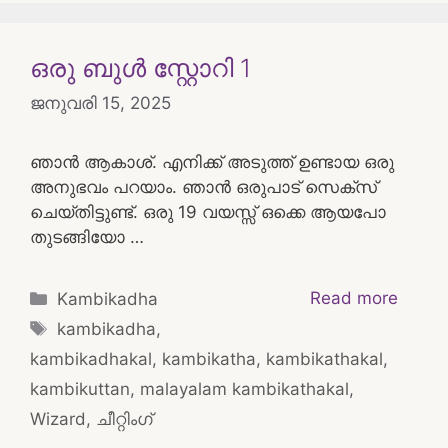
ഒരു ബുൾ സ്റ്റോറി 1
ജനുവരി 15, 2025
ഞാൻ ആകാശ്. എനിക്ക് അടുത്ത് ഉണ്ടായ ഒരു
അനുഭവം പറയാം. ഞാൻ ഒരുപാട് സെക്സ്
ചെയ്തിട്ടുണ്ട്. ഒരു 19 വയസ്സ് ഒക്കെ ആയപോ
തുടങ്ങിയോ …
Categories
Read more
Kambikadha
Tags
kambikadha
,
kambikadhakal
,
kambikatha
,
kambikathakal
,
kambikuttan
,
malayalam kambikathakal
,
Wizard
,
ചീറ്റിംഗ്