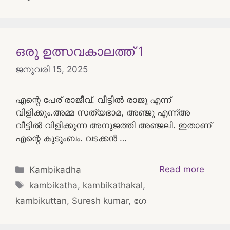
ഒരു ഉത്സവകാലത്ത് 1
ജനുവരി 15, 2025
എന്റെ പേര് രാജീവ്‌. വീട്ടിൽ രാജു എന്ന്
വിളിക്കും.അമ്മ സത്യഭാമ, അഞ്ജു എന്ന്അ
വീട്ടിൽ വിളിക്കുന്ന അനുജത്തി അഞ്ജലി. ഇതാണ്
എന്റെ കുടുംബം. വടക്കൻ …
Categories
Read more
Kambikadha
Tags
kambikatha
,
kambikathakal
,
kambikuttan
,
Suresh kumar
,
ഗേ