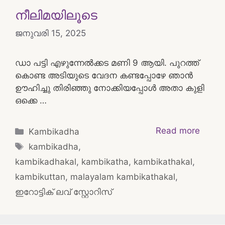
നീലിമയിലൂടെ
ജനുവരി 15, 2025
ഡാ പട്ടി എഴുന്നേൽക്കട മണി 9 ആയി. പുറത്ത്
കൊണ്ട അടിയുടെ വേദന കണ്ടപ്പോഴേ ഞാൻ
ഊഹിച്ചു തിരിഞ്ഞു നോക്കിയപ്പോൾ അതാ കുളി
ഒക്കെ …
Categories
Read more
Kambikadha
Tags
kambikadha
,
kambikadhakal
,
kambikatha
,
kambikathakal
,
kambikuttan
,
malayalam kambikathakal
,
ഇറോട്ടിക് ലവ് സ്റ്റോറിസ്