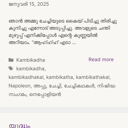
ജനുവരി 15, 2025
ഞാൻ അമ്മു ചേച്ചിയുടെ കൈയ് പിടിച്ചു തിരിച്ചു
കുനിച്ചു എന്നോട് അടുപ്പിച്ചു. അവളുടെ ചന്തി
മുഴുപ്പ് എനിക്കിപ്പോൾ എന്റെ കുണ്ണയിൽ
അറിയാം. “ആഹ്ഹ്ഹ് എടാ …
Categories
Read more
Kambikadha
Tags
kambikadha
,
kambikadhakal
,
kambikatha
,
kambikathakal
,
Napoleon
,
അപ്പു
,
ചേച്ചി
,
ചേച്ചികഥകൾ
,
നിഷിദ്ധ
സംഗമം
,
നെപ്പോളിയൻ
യുദ്ധം