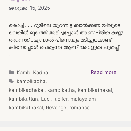
ജനുവരി 15, 2025
കൊച്ചി….. റൂമിലെ തുറന്നിട്ട ബാൽക്കണിയിലൂടെ
വെയിൽ മുഖത്ത് അടിച്ചപ്പോൾ ആണ് പ്രിയ കണ്ണ്
തുറന്നത്…എന്നാൽ പിന്നെയും മടിച്ചുകൊണ്ട്
കിടന്നപ്പോൾ പെട്ടെന്നു ആണ് അവളുടെ പുതപ്പ്
…
Categories
Read more
Kambi Kadha
Tags
kambikadha
,
kambikadhakal
,
kambikatha
,
kambikathakal
,
kambikuttan
,
Luci
,
lucifer
,
malayalam
kambikathakal
,
Revenge
,
romance