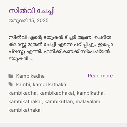
സിൽവി ചേച്ചി
ജനുവരി 15, 2025
സിൽവി എന്റെ ട്യൂഷൻ ടീച്ചർ ആണ്. ചെറിയ
ക്ലാസ്സ്‌ മുതൽ ചേച്ചി എന്നെ പഠിപ്പിച്ചു.. ഇപ്പൊ
പ്ലസ്ടു എത്തി. എനിക്ക് കണക്ക് സ്പെഷ്യൽ
ട്യൂഷൻ …
Categories
Read more
Kambikadha
Tags
kambi
,
kambi kathakal
,
kambikadha
,
kambikadhakal
,
kambikatha
,
kambikathakal
,
kambikuttan
,
malayalam
kambikathakal