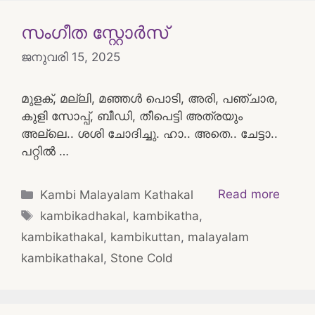
സംഗീത സ്റ്റോർസ്
ജനുവരി 15, 2025
മുളക്, മല്ലി, മഞ്ഞൾ പൊടി, അരി, പഞ്ചാര,
കുളി സോപ്പ്, ബീഡി, തീപെട്ടി അത്രയും
അല്ലെ.. ശശി ചോദിച്ചു. ഹാ.. അതെ.. ചേട്ടാ..
പറ്റിൽ …
Categories
Read more
Kambi Malayalam Kathakal
Tags
kambikadhakal
,
kambikatha
,
kambikathakal
,
kambikuttan
,
malayalam
kambikathakal
,
Stone Cold