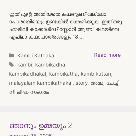
ഇത് എന്റ അതിയതെ കഥആണ് വല്ലോ
പോരായിമയും ഉണ്ടകിൽ ക്ഷെമിക്കുക. ഇത് ഒരു
ഫാമിലി കക്കോൾഡ് സ്റ്റോറി ആണ്. കഥയിലെ
എല്ലാ കഥാപാത്രങ്ങളും 18 …
Categories
Read more
Kambi Kathakal
Tags
kambi
,
kambikadha
,
kambikadhakal
,
kambikatha
,
kambikuttan
,
malayalam kambikathakal
,
story
,
അമ്മ
,
ചേച്ചി
,
നിഷിദ്ധ സംഗമം
ഞാനും ഉമ്മയും 2