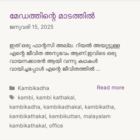
മേഡത്തിന്റെ മാടത്തിൽ
ജനുവരി 15, 2025
ഇത് ഒരു ഫാന്റസി അല്ല. റിയൽ അയൂട്ടുള്ള
എന്റെ ജീവിത അനുഭവം ആണ്.ഇവിടെ ഒരു
വായനക്കാരൻ ആയി വന്നു കഥകൾ
വായിച്ചപ്പോൾ എന്റെ ജീവിതത്തിൽ …
Categories
Read more
Kambikadha
Tags
kambi
,
kambi kathakal
,
kambikadha
,
kambikadhakal
,
kambikatha
,
kambikathakal
,
kambikuttan
,
malayalam
kambikathakal
,
office