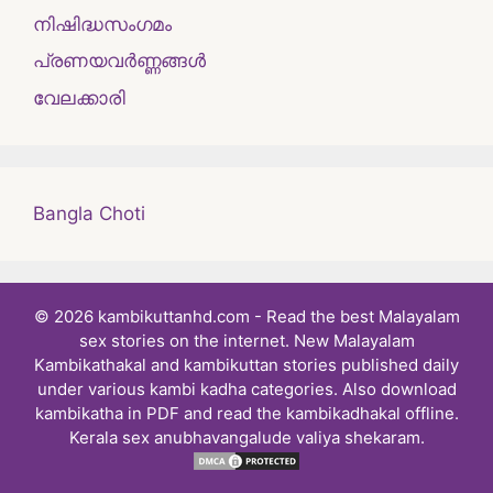
നിഷിദ്ധസംഗമം
പ്രണയവർണ്ണങ്ങൾ
വേലക്കാരി
Bangla Choti
© 2026 kambikuttanhd.com - Read the best Malayalam
sex stories on the internet. New Malayalam
Kambikathakal and kambikuttan stories published daily
under various kambi kadha categories. Also download
kambikatha in PDF and read the kambikadhakal offline.
Kerala sex anubhavangalude valiya shekaram.