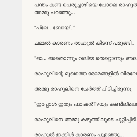
പന്തം കണ്ട പെരുച്ചാഴിയെ പോലെ രാഹു
അമ്മു പറഞ്ഞു…
“പ്ലേ.. ബോയ്…”
ചമ്മൽ കാരണം രാഹുൽ കിടന്ന് പരുങ്ങി..
“ഓ… അതൊന്നും വലിയ തെറ്റൊന്നും അല
രാഹുലിന്റെ മുഖത്തെ രോമങ്ങളിൽ വിരലോട
അമ്മു രാഹുലിനെ ചേർത്ത് പിടിച്ചിരുന്നു
“ഇപ്പോൾ ഇതും ഫാഷൻTvയും കണ്ടില്ലെങ്
രാഹുലിനെ അമ്മു കഴുത്തിലൂടെ ചുറ്റിപ്പിടിച
രാഹുൽ ഇക്കിൾ കാരണം പുളഞ്ഞു…