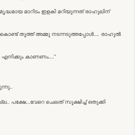
ദ്ധമായ മാറിടം ഇളകി മറിയുന്നത് രാഹുലിന്
ണ്ട് തൂത്ത് അമ്മു നടന്നടുത്തപ്പോൾ…. രാഹുൽ
 എനിക്കും കാണണം….”
്നു..
ല.. പക്ഷേ…വേറെ ചെലത് സൂക്ഷിച്ച് ഒതുക്കി