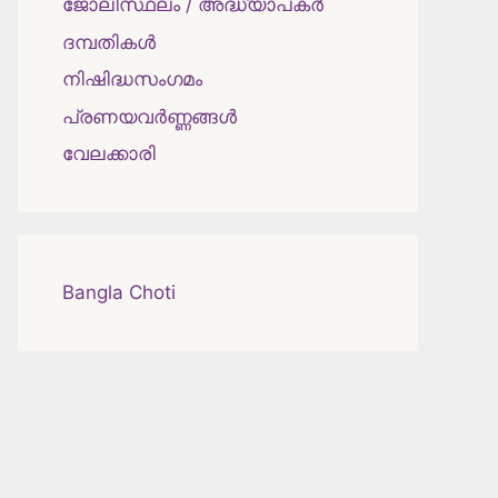
ജോലിസ്ഥലം / അദ്ധ്യാപകർ
ദമ്പതികള്‍
നിഷിദ്ധസംഗമം
പ്രണയവർണ്ണങ്ങൾ
വേലക്കാരി
Bangla Choti