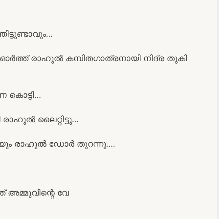
ിട്ടുണ്ടാവും…
േരെ ഓർത്ത് രാഹുൽ കമ്പിതഗാത്രനായി നിദ്ര തുകി
ണ കൊട്ടി…
ി രാഹുൽ ലൈറ്റിട്ടു…
ും രാഹുൽ ഡോർ തുറന്നു….
 അമ്മുവിന്റെ വേ