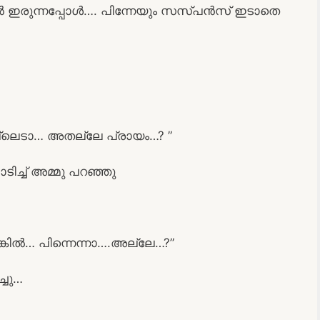
ൽ ഇരുന്നപ്പോൾ…. പിന്നേയും സസ്പൻസ് ഇടാതെ
്ലെടാ… അതല്ലേ പ്രായം…? ”
ിച്ച് അമ്മു പറഞ്ഞു
കിൽ… പിന്നെന്നാ….അല്ലേ…?”
്ചു…