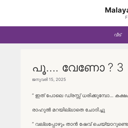
Skip
Malaya
to
content
F
വീട്
പൂ…. വേണോ ? 3
ജനുവരി 15, 2025
” ഇത് പോലെ ഡ്രസ്സ് ധരിക്കുമ്പോ… കക്ഷം
രാഹുൽ മറയില്ലാതെ ചോദിച്ചു
” വല്ലപ്പോഴും താൻ ഷേവ് ചെയ്യാറുണ്ട