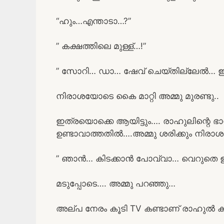
“ഹും…എന്താടാ…?”
” കക്ഷത്തിലെ മുള്ള്…!”
” സോറി… ഡാ… ഷേവ് ചെയ്തില്ലേൽ… ഇ
നിരാശയോടെ കൈ മാറ്റി അമ്മു മുരണ്ടു..
ഇത്രയൊക്കെ ആയിട്ടും…. രാഹുലിന്റെ ഭാ
ഉണ്ടാവാത്തതിൽ….അമ്മു ശരിക്കും നിരാശ പ
” ഞാൻ… കിടക്കാൻ പോവ്വാ… വെറുതെ ഉറ
മടുപ്പോടെ…. അമ്മു പറഞ്ഞു…
അല്പ നേരം കൂടി TV കണ്ടാണ് രാഹുൽ 