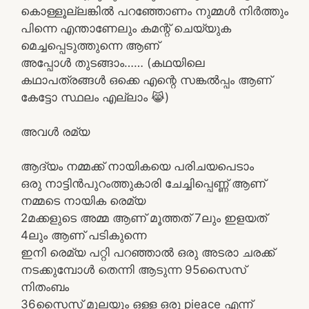
കൊള്ളൂല്ലങ്കിൽ പറഞ്ഞോണം നുമ്മൾ നിർത്തും
പിന്നെ എന്താണേലും കമന്റ്‌ ചെയ്യുക
മെച്ചപ്പെടുത്തുന്നെ ആണ്
അപ്പോൾ തുടങ്ങാം…… (കഥയിലെ
കഥാപത്രങ്ങൾ ഒക്കെ എന്റെ സങ്കൽപ്പം ആണ്
കേട്ടോ സ്ഥലം എല്ലാം 😹)
അവൾ രമ്യ
ആദ്യം നമ്മക്ക് നായികയെ പരിചയപെടാം
ഒരു നാട്ടിൻപുറംത്തുകാരി ചേച്ചിപ്പെണ്ണ് ആണ്
നമ്മടെ നായിക രെമ്യ
2മക്കളുടെ അമ്മ ആണ് മൂത്തത് 7ലും ഇളയത്
4ലും ആണ് പടികുന്നെ
ഇനി രെമ്യ പറ്റി പറഞ്ഞാൽ ഒരു അടരാ ചരക്ക്
നടക്കുമ്പോൾ തെന്നി ആടുന്ന 95സൈസ്
നിതംബം
36സൈസ് മുലയും ഒള്ള ഒരു pieace എന്ന്