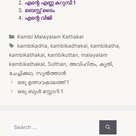
എന്റെ എണ്ണ കറുമ്പി 1
ബെസ്റ്റ് ടൈം
എന്റെ വിജി
Categories
Kambi Malayalam Kathakal
Tags
kambikadha
,
kambikadhakal
,
kambikatha
,
kambikathakal
,
kambikuttan
,
malayalam
kambikathakal
,
Sulthan
,
അവിഹിതം
,
കൂതി
,
ചേച്ചിക്കഥ
,
സുൽത്താൻ
Post
ഒരു ഉത്സവകാലത്ത് 1
navigation
ഒരു ബുൾ സ്റ്റോറി 1
Search
for: