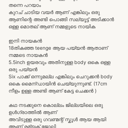
തന്നെ പറയാം
കുറച് ചാടിയ വയർ ആണ് എങ്കിലും ഒരു
ആണിന്റെ അണ്ടി പൊങ്ങി സല്യൂട്ട് അടിക്കാൻ
ഒള്ള മൊതല് ആണ് നമ്മളുടെ നായിക
ഇനി നായകൻ
18തികഞ്ഞ teenge ആയ പയ്യൻ ആതാണ്
നമ്മടെ നായകൻ
5.5inch ഉയരവും അതിനുള്ള body ഒകെ ഒള്ള
ഒരു പയ്യൻ
Six പാക്ക് ഒന്നുമല്ല എങ്കിലും ചെറുക്കൻ body
ഒകെ മൈന്ഡായിൻ ചെയ്യുന്നുണ്ട്. (17cm
നീളം ഉള്ള അണ്ടി ആണ് കേട്ട ചെക്കൻ )
കഥ നടക്കുനെ കൊല്ലം ജില്ലയിലെ ഒരു
ഉൾഗ്രാത്തിൽ ആണ്
അവിടുള്ള ഒരു ഗവണ്മന്റ് സ്കൂൾ ആയ ആയി
ആണ് രമ്യക് ജോലി