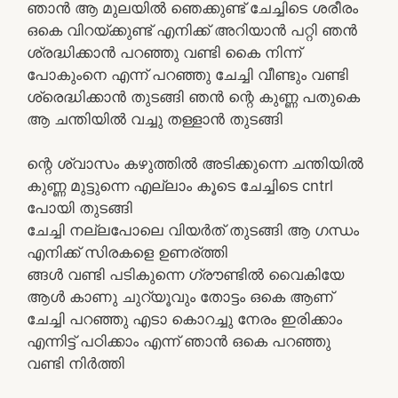
ഞാൻ ആ മുലയിൽ ഞെക്കുണ്ട് ചേച്ചിടെ ശരീരം
ഒകെ വിറയ്ക്കുണ്ട് എനിക്ക് അറിയാൻ പറ്റി ഞൻ
ശ്രദ്ധിക്കാൻ പറഞ്ഞു വണ്ടി കൈ നിന്ന്
പോകുംനെ എന്ന് പറഞ്ഞു ചേച്ചി വീണ്ടും വണ്ടി
ശ്രെദ്ധിക്കാൻ തുടങ്ങി ഞൻ ന്റെ കുണ്ണ പതുകെ
ആ ചന്തിയിൽ വച്ചു തള്ളാൻ തുടങ്ങി
ന്റെ ശ്വാസം കഴുത്തിൽ അടിക്കുന്നെ ചന്തിയിൽ
കുണ്ണ മുട്ടുന്നെ എല്ലാം കൂടെ ചേച്ചിടെ cntrl
പോയി തുടങ്ങി
ചേച്ചി നല്ലപോലെ വിയർത് തുടങ്ങി ആ ഗന്ധം
എനിക്ക് സിരകളെ ഉണര്ത്തി
ങ്ങൾ വണ്ടി പടികുന്നെ ഗ്രൗണ്ടിൽ വൈകിയേ
ആൾ കാണു ചുറ്യൂവും തോട്ടം ഒകെ ആണ്
ചേച്ചി പറഞ്ഞു എടാ കൊറച്ചു നേരം ഇരിക്കാം
എന്നിട്ട് പഠിക്കാം എന്ന് ഞാൻ ഒകെ പറഞ്ഞു
വണ്ടി നിർത്തി