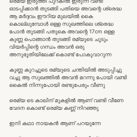
രെമ്യ ഇരുത്തി പുറകിൽ ഇരുന്ന് വണ്ടി
ഓടപ്പിക്കാൻ തുടങ്ങി പതിയെ അവന്റെ ശ്രെദ്ധ
ആ മർദ്ദവം ഈറിയ മുലയിൽ കൈ
കൊല്ലുമ്പോൾ ഒള്ള സുഖത്തിലെ ശ്രെദ്ധ
പോൻ തുടങ്ങി പതുകെ അവന്റെ 17cm ഒള്ള
കുണ്ണ പൊങ്ങാൻ തുടങ്ങി രമ്യുടെ ചൂടും
വിയർപ്പിന്റെ ഗന്ധം അവൻ ഒരു
അനുഭൂതിയിലേക്ക് കൊണ്ട് പോകുവാറുന്ന
കുണ്ണ കുറച്ചൂടെ രമ്യുടെ ചന്തിയിൽ അടുപ്പിച്ചു
വച്ചു ആ സുഖത്തിൽ അവൻ മറന്നു പോയി വണ്ടി
കൈൽ നിന്നുപോയി രണ്ടുപേരും വീണു
രെമ്യ ടെ കാലിന് മുകളിൽ ആണ് വണ്ടി വീണേ
വേദന കൊണ്ട് രെമ്യ കണ്ണ് നിറഞ്ഞു
ഇനി കഥാ നായകൻ ആണ് പറയുന്നേ