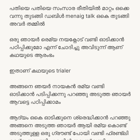
പതിയെ പതിയെ സംസാര രീതിയിൽ മാറ്റം ഒക്കെ
വന്നു തുടങ്ങി ഡബിൾ menaig talk ഒകെ തുടങ്ങി
അവർ തമ്മിൽ
ഒരു ഞായർ രെമ്യ നയക്നോട് വണ്ടി ഓടിക്കാൻ
പഠിപ്പിക്കുമോ എന്ന് ചോദിച്ചു അവിടുന്ന് ആണ്
കഥയുടെ ആരംഭം
ഇതാണ് കഥയുടെ trialer
അങ്ങനെ ഞയർ നായകൻ രമ്യ വണ്ടി
ഓടിക്കാൻ പടിപ്പിക്കന്നു പറഞ്ഞു അടുത്ത ഞായർ
ആവട്ടെ പഠിപ്പിക്കാമം
ആദ്യം ഒകെ ഓടിക്കുനെ ശ്രെദ്ധിക്കാൻ പറഞ്ഞു
അങ്ങനെ അടുത്ത ഞായർ ആയി രമ്യ കൊണ്ട്
അടുത്തുള്ള ഒരു ഗ്രൗണ്ട് പോയി വണ്ടി ഫ്രണ്ട്‌ലി