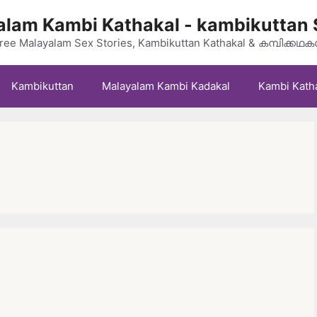
lam Kambi Kathakal - kambikuttan 
ree Malayalam Sex Stories, Kambikuttan Kathakal & കമ്പിക്കഥ
Kambikuttan
Malayalam Kambi Kadakal
Kambi Kath