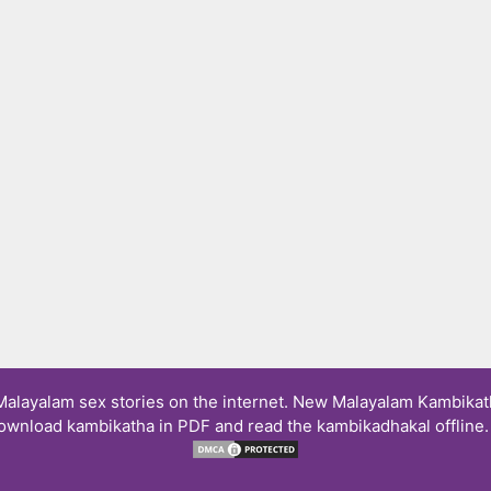
layalam sex stories on the internet. New Malayalam Kambikath
ownload kambikatha in PDF and read the kambikadhakal offline