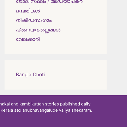
ജോലിസ്ഥലം / അദ്ധ്യാപകർ
ദമ്പതികള്‍
നിഷിദ്ധസംഗമം
പ്രണയവർണ്ണങ്ങൾ
വേലക്കാരി
Bangla Choti
akal and kambikuttan stories published daily
. Kerala sex anubhavangalude valiya shekaram.