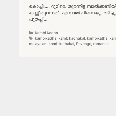
കൊച്ചി….. റൂമിലെ തുറന്നിട്ട ബാൽക്കണ
കണ്ണ് തുറന്നത്…എന്നാൽ പിന്നെയും മടിച
പുതപ്പ് …
Categories
Kambi Kadha
Tags
kambikadha
,
kambikadhakal
,
kambikatha
,
kam
malayalam kambikathakal
,
Revenge
,
romance