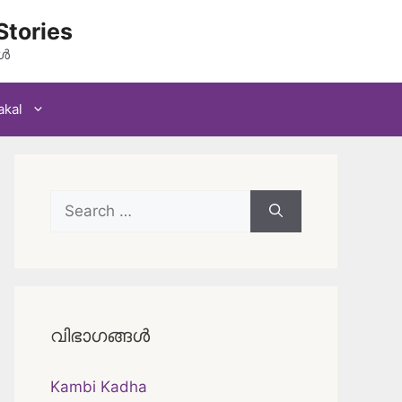
Stories
കൾ
akal
Search
for:
വിഭാഗങ്ങൾ
Kambi Kadha