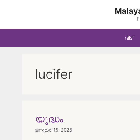
Skip
Malaya
to
content
F
വീട്
lucifer
യുദ്ധം
ജനുവരി 15, 2025