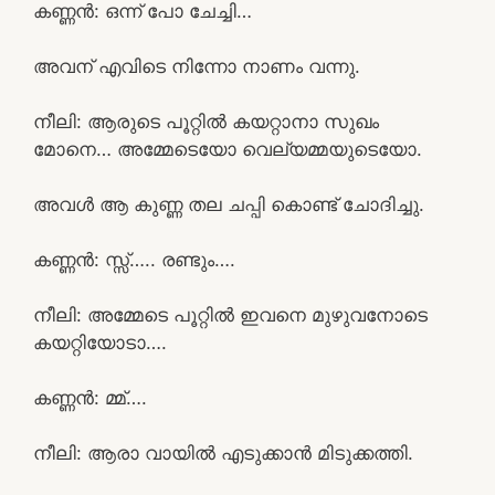
കണ്ണൻ: ഒന്ന് പോ ചേച്ചി…
അവന് എവിടെ നിന്നോ നാണം വന്നു.
നീലി: ആരുടെ പൂറ്റിൽ കയറ്റാനാ സുഖം
മോനെ… അമ്മേടെയോ വെല്യമ്മയുടെയോ.
അവൾ ആ കുണ്ണ തല ചപ്പി കൊണ്ട് ചോദിച്ചു.
കണ്ണൻ: സ്സ്‌….. രണ്ടും….
നീലി: അമ്മേടെ പൂറ്റിൽ ഇവനെ മുഴുവനോടെ
കയറ്റിയോടാ….
കണ്ണൻ: മ്മ്….
നീലി: ആരാ വായിൽ എടുക്കാൻ മിടുക്കത്തി.