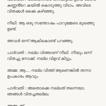
കണ്ണൻ്റെ കയിൽ കൊടുത്തു വിടാം. അവിടെ
വിതക്കൾ ഒക്കെ കഴിഞ്ഞു.
നീലി: ആ ഒരു സന്തോഷം പാറുമ്മേടെ മുഖത്തു
ഉണ്ട്.
അവൾ ഒന്ന് ആകികൊണ്ട് പറഞ്ഞു.
പാർവതി : നല്ല വിത്താണ് നീലി. നീയും ഒന്ന്
വിതച്ചു നോക്ക്. നല്ല വിളവ് കിട്ടും.
അമ്മ: ആ…. നല്ല വിത്ത് ആണെങ്കിൽ തന്നാ
ഉപകാരം ആവും.
പാർവതി : അതൊക്കെ നല്ലത് തന്നെയാ.
ഞങ്ങൾ വിതച്ചതല്ലേ.
അമ്മ: മ്മ്…..