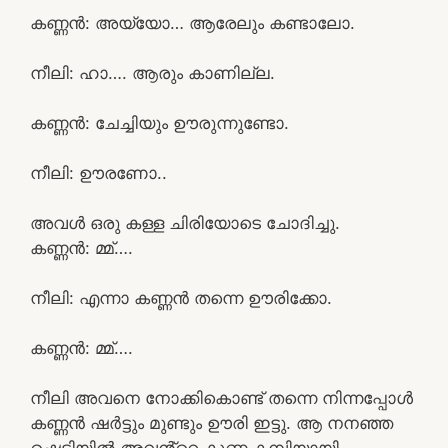
കണ്ണൻ: അയ്യോ… ആരേലും കണ്ടാലോ.
നീലി: ഹാ…. ആരും കാണില്ല.
കണ്ണൻ: ചേച്ചിയും ഊരുന്നുണ്ടോ.
നീലി: ഊരണോ..
അവൾ ഒരു കള്ള ചിരിയോടെ ചോദിച്ചു.
കണ്ണൻ: മ്മ്….
നീലി: എന്നാ കണ്ണൻ തന്നെ ഊരിക്കോ.
കണ്ണൻ: മ്മ്….
നീലി അവനെ നോക്കികൊണ്ട് തന്നെ നിന്നപ്പോൾ
കണ്ണൻ ഷർട്ടും മുണ്ടും ഊരി ഇട്ടു. ആ നനഞ്ഞ
ഷെടിയിൽ അവൻ്റെ കുണ്ണ കമ്പിയായി