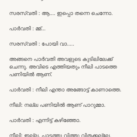
സരസ്വതി : ആ…. ഇപ്പൊ തന്നെ ചെന്നോ.
പാർവതി : മ്മ്…
സരസ്വതി : പോയി വാ…..
അങ്ങനെ പാർവതി അവളുടെ കുടിലിലേക്ക്
ചെന്നു. അവിടെ എത്തിയതും നീലി പാടത്തെ
പണിയിൽ ആണ്.
പാർവതി : നീലി എന്താ അങ്ങോട്ട് കാണാത്തെ.
നീലി: നല്ല പണിയിൽ ആണ് പാറുമ്മാ.
പാർവതി : എന്നിട്ട് കഴിഞ്ഞോ.
നീലി: ഇല്ല. പാടത്തു വിത്തു വിതക്കല്ലേ,