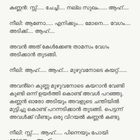
കണ്ണൻ: സ്സ്‌….. ചേച്ചി…. നല്ല സുഖം…… ആഹ്….
നീലി: ആണോ….. എനിക്കും…. മോനെ…. വേഗം….
അടിക്ക്…. ആഹ്….
അവൻ അത് കേൾക്കേണ്ട താമസം വേഗം
അടിക്കാൻ തുടങ്ങി.
നീലി: ആഹ്….. ആഹ്…. മുഴുവനോടെ കയറ്റ്……
അവൻ്റെ കുണ്ണ മുഴുവനോടെ കയറാൻ വേണ്ടി
കുണ്ടി ഒന്ന് ഉയർത്തി കൊണ്ട് അവൾ പറഞ്ഞു.
കണ്ണൻ ഓരോ അടിയും അവളുടെ ചന്തിയിൽ
മുട്ടിച്ചു കൊണ്ട് പറന്നടിക്കാൻ തുടങ്ങി. പെട്ടന്ന്
അവൾക്ക് വീണ്ടും ഒരു വിറയൽ കണ്ണൻ കണ്ടു.
നീലി: സ്സ്‌….. ആഹ്….. പിന്നെയും പോയി