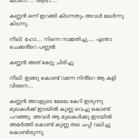
മോനെ….. ആഹ്…..
കണ്ണൻ ഒന്ന് ഇറങ്ങി കിടന്നതും അവൾ മലർന്നു
കിടന്നു.
നീലി: ഹോ…. നിന്നെ സമ്മതിച്ചു….. എന്താ
ചെക്കൻ്റെ പണ്ണൽ.
കണ്ണൻ അത് കേട്ടു ചിരിച്ചു.
നീലി: ഇങ്ങു കൊണ്ട് വന്നേ നിൻ്റെ ആ കളി
വീരനെ….
കണ്ണൻ അവളുടെ മേലെ കേറി ഇരുന്നു
മുലകൾക്ക് ഇടയിൽ കുണ്ണ വെച്ചു കൊണ്ട്
പറഞ്ഞു. അവൾ ആ മുലകൾക്കു ഇടയിൽ
അമർത്തി കൊണ്ട് കുണ്ണ തല ചപ്പി വലിച്ചു
കൊണ്ടിരുന്നു.