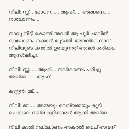
നീലി: സ്സ്‌… മോനെ…… ആഹ്….. അങ്ങനെ…..
നാലോണം….
നാവു നീട്ടി കൊണ്ട് അവൻ ആ പൂർ ചാലിൽ
നാലോണം നക്കാൻ തുടങ്ങി. അവൻ്റെ നാവ്
നീലിയുടെ കന്തിൽ ഉരയുന്നത് അവൾ ശരിക്കും
ആസ്വദിച്ചു.
നീലി: സ്സ്‌….. ആഹ്…. നല്ലോണം പഠിച്ചു
അല്ലെ…… ആഹ്….
കണ്ണൻ: മ്മ്…..
നീലി: മ്മ്….. അമ്മയും വെല്യമ്മയും കൂടി
ചെക്കനെ നല്ല കളിക്കാരൻ ആക്കി അല്ലെ…
നീലി കാൽ നല്ലോണം അകത്തി വെച്ച് അവന്