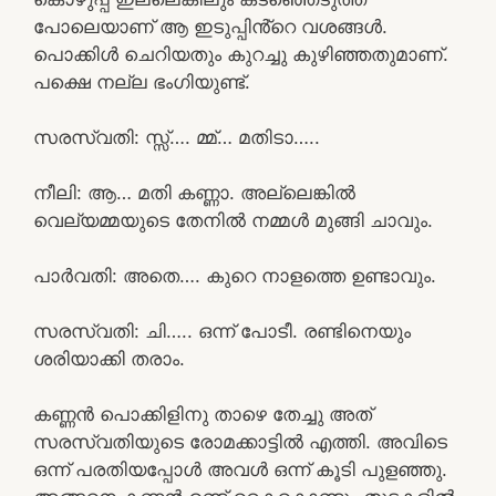
പോലെയാണ് ആ ഇടുപ്പിൻ്റെ വശങ്ങൾ.
പൊക്കിൾ ചെറിയതും കുറച്ചു കുഴിഞ്ഞതുമാണ്.
പക്ഷെ നല്ല ഭംഗിയുണ്ട്.
സരസ്വതി: സ്സ്‌…. മ്മ്… മതിടാ…..
നീലി: ആ… മതി കണ്ണാ. അല്ലെങ്കിൽ
വെല്യമ്മയുടെ തേനിൽ നമ്മൾ മുങ്ങി ചാവും.
പാർവതി: അതെ…. കുറെ നാളത്തെ ഉണ്ടാവും.
സരസ്വതി: ചി….. ഒന്ന് പോടീ. രണ്ടിനെയും
ശരിയാക്കി തരാം.
കണ്ണൻ പൊക്കിളിനു താഴെ തേച്ചു അത്
സരസ്വതിയുടെ രോമക്കാട്ടിൽ എത്തി. അവിടെ
ഒന്ന് പരതിയപ്പോൾ അവൾ ഒന്ന് കൂടി പുളഞ്ഞു.