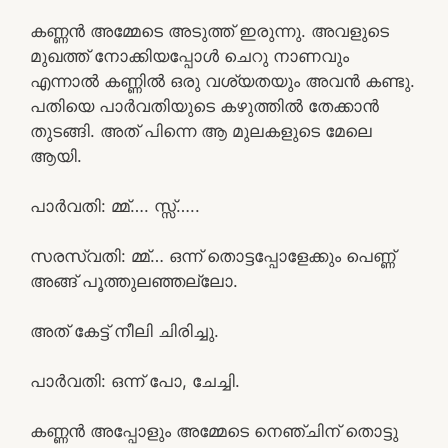
കണ്ണൻ അമ്മേടെ അടുത്ത് ഇരുന്നു. അവളുടെ
മുഖത്ത് നോക്കിയപ്പോൾ ചെറു നാണവും
എന്നാൽ കണ്ണിൽ ഒരു വശ്യതയും അവൻ കണ്ടു.
പതിയെ പാർവതിയുടെ കഴുത്തിൽ തേക്കാൻ
തുടങ്ങി. അത് പിന്നെ ആ മുലകളുടെ മേലെ
ആയി.
പാർവതി: മ്മ്…. സ്സ്‌…..
സരസ്വതി: മ്മ്… ഒന്ന് തൊട്ടപ്പോളേക്കും പെണ്ണ്
അങ്ങ് പൂത്തുലഞ്ഞല്ലോ.
അത് കേട്ട് നീലി ചിരിച്ചു.
പാർവതി: ഒന്ന് പോ, ചേച്ചി.
കണ്ണൻ അപ്പോളും അമ്മേടെ നെഞ്ചിന് തൊട്ടു