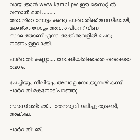
വായിക്കാൻ www.kambi.pw ഈ സൈറ്റ് ൽ
വന്നാൽ മതി ………
അവൻ്റെ നോട്ടം കണ്ടു പാർവതിക്ക് മനസിലായി,
മകൻ്റെ നോട്ടം അവൻ പിറന്ന്‌ വീണ
സ്ഥലത്താണ് എന്ന്. അത് അവളിൽ ചെറു
നാണം ഉളവാക്കി.
പാർവതി: കണ്ണാ…. നോക്കിയിരിക്കാതെ തെക്കെടാ
വേഗം.
ചേച്ചിയും നീലിയും അവളെ നോക്കുന്നത് കണ്ട്
പാർവതി മകനോട് പറഞ്ഞു.
സരസ്വതി: മ്മ്…. തേനരുവി ഒലിച്ചു തുടങ്ങി,
അല്ലെ.
പാർവതി: മ്മ്…..