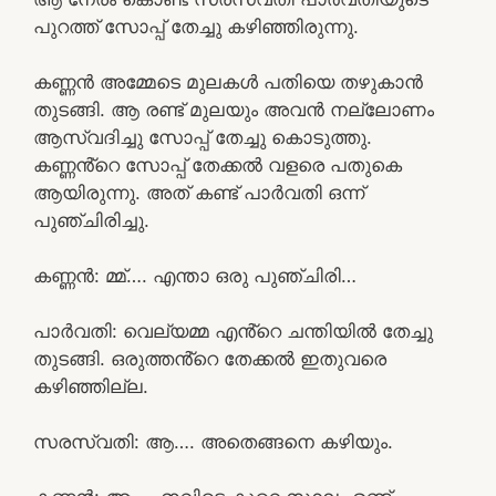
പുറത്ത് സോപ്പ് തേച്ചു കഴിഞ്ഞിരുന്നു.
കണ്ണൻ അമ്മേടെ മുലകൾ പതിയെ തഴുകാൻ
തുടങ്ങി. ആ രണ്ട് മുലയും അവൻ നല്ലോണം
ആസ്വദിച്ചു സോപ്പ് തേച്ചു കൊടുത്തു.
കണ്ണൻ്റെ സോപ്പ് തേക്കൽ വളരെ പതുകെ
ആയിരുന്നു. അത് കണ്ട് പാർവതി ഒന്ന്
പുഞ്ചിരിച്ചു.
കണ്ണൻ: മ്മ്…. എന്താ ഒരു പുഞ്ചിരി…
പാർവതി: വെല്യമ്മ എൻ്റെ ചന്തിയിൽ തേച്ചു
തുടങ്ങി. ഒരുത്തൻ്റെ തേക്കൽ ഇതുവരെ
കഴിഞ്ഞില്ല.
സരസ്വതി: ആ…. അതെങ്ങനെ കഴിയും.