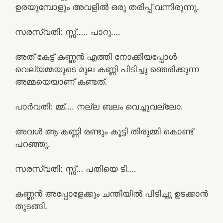
ഉരയുമ്പോളും അവളിൽ ഒരു തരിപ്പ് വന്നിരുന്നു.
സരസ്വതി: സ്സ്‌….. പാറു….
അത് കേട്ട് കണ്ണൻ എത്തി നോക്കിയപ്പോൾ
വെല്യമ്മയുടെ മുല കണ്ണി പിടിച്ചു ഞെരിക്കുന്ന
അമ്മയെയാണ് കണ്ടത്.
പാർവതി: മ്മ്…. നല്ല ബലം വെച്ചുവല്ലോ.
അവൾ ആ കണ്ണി രണ്ടും കൂട്ടി തിരുമ്മി കൊണ്ട്
പറഞ്ഞു.
സരസ്വതി: സ്സ്‌… പതിയെ ടി….
കണ്ണൻ അപ്പോളേക്കും ചന്തിയിൽ പിടിച്ചു ഉടക്കാൻ
തുടങ്ങി.