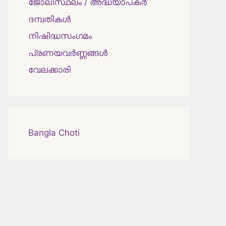
ജോലിസ്ഥലം / അദ്ധ്യാപകർ
ദമ്പതികള്‍
നിഷിദ്ധസംഗമം
പ്രണയവർണ്ണങ്ങൾ
വേലക്കാരി
Bangla Choti