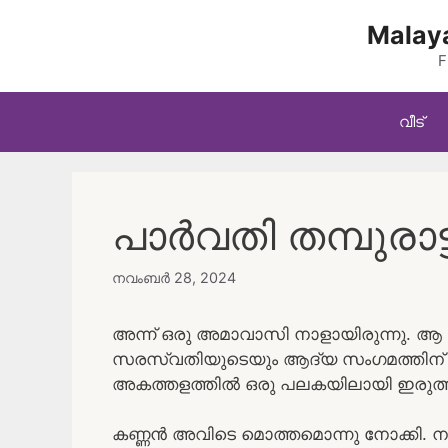
Skip
Malaya
to
content
F
വീട്
പാർവതി തമ്പുരാട്ട
നവംബർ 28, 2024
അന്ന് ഒരു അമാവാസി നാളായിരുന്നു. ആ 
സരസ്വതിയുടെയും ആദ്യ സംഗമത്തിന് ത
അകത്തളത്തിൽ ഒരു പലകയിലായി ഇരുത്ത
കണ്ണൻ അവിടെ മൊത്തമൊന്നു നോക്കി. നടു