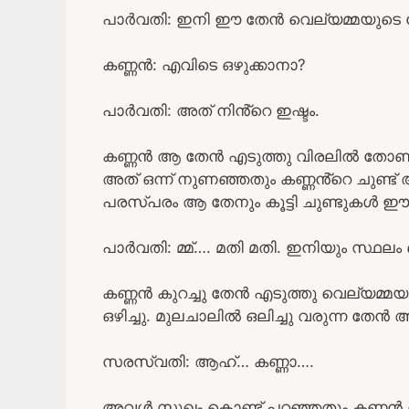
പാർവതി: ഇനി ഈ തേൻ വെല്യമ്മയുടെ മേലെ
കണ്ണൻ: എവിടെ ഒഴുക്കാനാ?
പാർവതി: അത് നിൻ്റെ ഇഷ്ടം.
കണ്ണൻ ആ തേൻ എടുത്തു വിരലിൽ തോണ്ടി
അത് ഒന്ന് നുണഞ്ഞതും കണ്ണൻ്റെ ചുണ്ട്
പരസ്പരം ആ തേനും കൂട്ടി ചുണ്ടുകൾ ഈമ്പി
പാർവതി: മ്മ്…. മതി മതി. ഇനിയും സ്ഥലം ബ
കണ്ണൻ കുറച്ചു തേൻ എടുത്തു വെല്യമ്മയു
ഒഴിച്ചു. മുലചാലിൽ ഒലിച്ചു വരുന്ന തേൻ അ
സരസ്വതി: ആഹ്… കണ്ണാ….
അവൾ സുഖം കൊണ്ട് പറഞ്ഞതും കണ്ണൻ ഒര