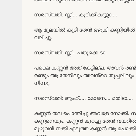
സരസ്വതി: സ്സ്‌…. കുടിക്ക് കണ്ണാ….
ആ മുലയിൽ കൂടി തേൻ ഒഴുകി കണ്ണിയിൽ 
വലിച്ചു.
സരസ്വതി: സ്സ്‌… പതുക്കെ ടാ.
പക്ഷെ കണ്ണൻ അത് കേട്ടില്ല. അവൻ രണ്ട്
രണ്ടും ആ തേനിലും അവൻ്റെ തുപ്പലിലും
നിന്നു.
സരസ്വതി: ആഹ്….. മോനെ…. മതിടാ….
കണ്ണൻ തല പൊന്തിച്ചു അവളെ നോക്കി. സര
കണ്ണനെയും. കണ്ണൻ കുറച്ചു തേൻ വയറിൽ 
മുഴുവൻ നക്കി എടുത്ത കണ്ണൻ ആ പൊക്കി