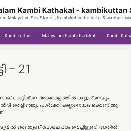
lam Kambi Kathakal - kambikuttan 
ree Malayalam Sex Stories, Kambikuttan Kathakal & കമ്പിക്കഥ
Kambikuttan
Malayalam Kambi Kadakal
Kambi Kath
ി – 21
നാല് കെട്ടിൻ്റെ അകത്തളത്തിൽ കണ്ണൻ്റെയും
ിരി തെളിഞ്ഞു. പാർവതി കണ്ണനെയും കൊണ്ട് ആ
ി.
വിൽ ഒരു തൂണ് പോലെ മരം വെച്ചിട്ടുണ്ട്. അതിൽ