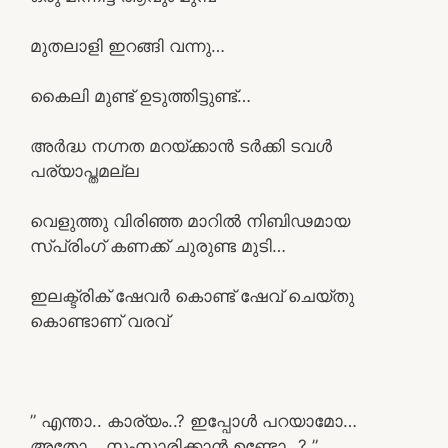
മുതലാളി ഇറങ്ങി വന്നു…
കൈലി മുണ്ട് ഉടുത്തിട്ടുണ്ട്…
അർദ്ധ നഗ്നത മറയ്ക്കാൻ ടർക്കി ടവൾ
പര്യാപ്തമല്ല
വെളുത്തു വിരിഞ്ഞ മാറിൽ നിബിഢമായ
സ്പ്രിംഗ് കണക്ക് ചുരുണ്ട മുടി…
ഇലക്ട്രിക് ഷേവർ കൊണ്ട് ഷേവ് ചെയ്തു
കൊണ്ടാണ് വരവ്
” എന്താ.. കാര്യം..? ഇപ്പോൾ പറയാമോ…
അതോ… സംസാരിക്കാൻ ഉണ്ടോ…? ”