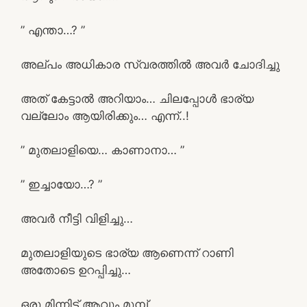
” എന്താ…? ”
അല്പം അധികാര സ്വരത്തിൽ അവർ ചോദിച്ചു
അത് കേട്ടാൽ അറിയാം… ചിലപ്പോൾ ഭാര്യ
വല്ലോം ആയിരിക്കും… എന്ന്..!
” മുതലാളിയെ… കാണാനാ… ”
” ഇച്ചായോ…? ”
അവർ നീട്ടി വിളിച്ചു…
മുതലാളിയുടെ ഭാര്യ ആണെന്ന് റാണി
അതോടെ ഉറപ്പിച്ചു…
ഒരു മിന്നിട്ട് ആവും മുമ്പ്