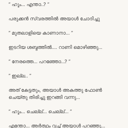
” ഹൂം… എന്താ..? ”
പരുക്കൻ സ്വരത്തിൽ അയാൾ ചോദിച്ചു
” മുതലാളിയെ കാണാനാ… ”
ഇടറിയ ശബ്ദത്തിൽ…. റാണി മൊഴിഞ്ഞു…
” നേരത്തെ… പറഞ്ഞോ…? ”
” ഇല്ല.. ”
അത് കേട്ടതും, അയാൾ അകത്തു ഫോൺ
ചെയ്തു തിരിച്ചു ഇറങ്ങി വന്നു…
” ഹൂം… ചെല്ല്… ചെല്ല്… ”
എന്തോ… അർത്ഥം വച്ച് അയാൾ പറഞ്ഞു…