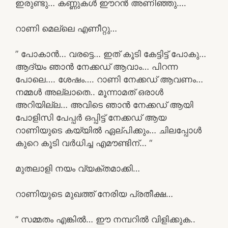
ഇരുണ്ടു… കണ്ണുകൾ ഈറൻ അണിഞ്ഞു….
റാണി മെല്ലെ എണീറ്റു…
” പോകാൻ… വരട്ടെ… ഇത് കൂടി കേട്ടിട്ട് പോകു…
ആദ്യം ഞാൻ നേക്കഡ് ആവാം… പിറന്ന
പോലെ…. ശേഷം…. റാണി നേക്കഡ് ആവണം…
നമ്മൾ അല്ലാതെ.. മൂന്നാമത് ഒരാൾ
അറിയില്ല… അവിടെ ഞാൻ നേക്കഡ് ആയി
പോളിസി പേപ്പർ ഒപ്പിട്ട് നേക്കഡ് ആയ
റാണിയുടെ കയ്യിൽ ഏല്പിക്കും… ചിലപ്പോൾ
കുറെ കൂടി വർധിച്ച എമൗണ്ടിന്… “
മുതലാളി നയം വ്യക്തമാക്കി…
റാണിയുടെ മുഖത്ത് നേരിയ പ്രതീക്ഷ…
” സമ്മതം എങ്കിൽ… ഈ നമ്പറിൽ വിളിക്കുക..