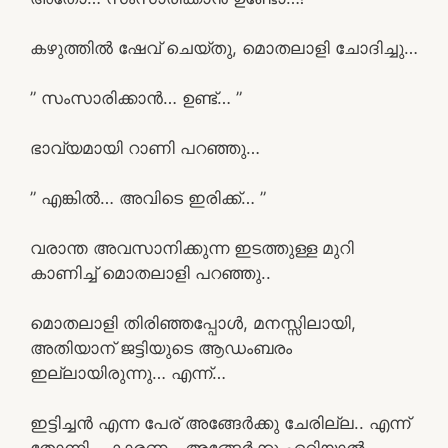
കഴുത്തിൽ ഷേവ് ചെയ്തു, മൊതലാളി ചോദിച്ചു…
” സംസാരിക്കാൻ… ഉണ്ട്… ”
ഭാവ്യമായി റാണി പറഞ്ഞു…
” എങ്കിൽ… അവിടെ ഇരിക്ക്… ”
വരാന്ത അവസാനിക്കുന്ന ഇടത്തുള്ള മുറി
കാണിച്ച് മൊതലാളി പറഞ്ഞു..
മൊതലാളി തിരിഞ്ഞപ്പോൾ, മനസ്സിലായി,
അതിയാന് ജട്ടിയുടെ ആഡംബരം
ഇല്ലായിരുന്നു… എന്ന്…
ഇട്ടിച്ചൻ എന്ന പേര് അങ്ങേർക്കു ചേരില്ല.. എന്ന്
തോന്നി… കാരണം, അങ്ങേർക്കു ഏറിയാൽ