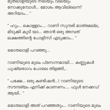
മുതലാളിയുടെ നിലയും വിലയും
നോക്കുമ്പോൾ… മോശം ആവില്ലെന്ന്
അറിയാം… ”
” ഹൂം… കൊള്ളാം…. റാണി സുന്ദരി മാത്രമല്ല,
മിടുക്കി കൂടി യാ… ഞാൻ ഒരു അമ്പത്
ലക്ഷത്തിന്റെ പോളിസി എടുക്കാം… ”
മൊതലാളി പറഞ്ഞു…
റാണിയുടെ മുഖം പ്രസന്നമായി…. കണ്ണുകൾ
പുഷ്യരാഗം പോലെ തിളങ്ങി,..
” പക്ഷേ… ഒരു കണ്ടിഷൻ…! റാണിയുടെ
സൗന്ദര്യം എനിക്ക് കാണണം…. ഫുൾ നേക്കഡ്
ആയി.. ”
മൊതലാളി അത് പറഞ്ഞതും… റാണിയുടെ മുഖം