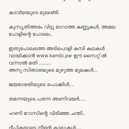
കാവ്യയുടെ മുഖശ്രി.
കുസൃതിത്തരം വിട്ടു മാറാത്ത കണ്ണുകൾ, അമല
പോളിന്റെ പോലെ..
ഇതുപോലത്തെ അടിപൊളി കമ്പി കഥകൾ
വായിക്കാൻ www.kambi.pw ഈ സൈറ്റ് ൽ
വന്നാൽ മതി ………
അനു സിതാരയുടെ മുഴുത്ത മുലകൾ…
ജയഭാരതിയുടെ പൊക്കിൾ….
തമന്നയുടെ പരന്ന അണിവയർ…..
ഹണി റോസിന്റെ വിരിഞ്ഞ ചന്തി..
ദീപികയുടെ നീളൻ കാലുകൾ….