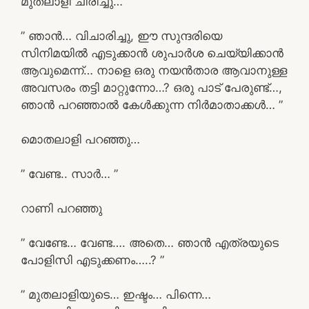
മുതലാളി ചിരിച്ചു…
” ഞാൻ… വിചാരിച്ചു, ഈ സുന്ദരിയെ
സിനിമയിൽ എടുക്കാൻ ശുപാർശ ചെയ്യിക്കാൻ
ആവുമെന്ന്… നാളെ ഒരു നയൻ‌താര ആവാനുള്ള
അവസരം തട്ടി മാറ്റുന്നോ…? ഒരു പാട് പേരുണ്ട്…,
ഞാൻ പറഞ്ഞാൽ കേൾക്കുന്ന നിർമാതാക്കൾ… ”
മൊതലാളി പറഞ്ഞു…
” വേണ്ട.. സാർ… ”
റാണി പറഞ്ഞു
” വേണ്ടേ… വേണ്ട…. അതെ… ഞാൻ എത്രയുടെ
പോളിസി എടുക്കണം…..? ”
” മുതലാളിയുടെ… ഇഷ്ടം… പിന്നെ…