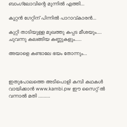
ബാംഗ്ലോവിന്റെ മുന്നിൽ എത്തി…
കൂറ്റൻ ഗേറ്റിന് പിന്നിൽ പാറാവ്കാരൻ…
കുറ്റി താടിയുള്ള മുഖത്തു കപ്പട മീശയും….
ചുവന്നു കലങ്ങിയ കണ്ണുകളും…..
അയാളെ കണ്ടാലേ ഭയം തോന്നും…
ഇതുപോലത്തെ അടിപൊളി കമ്പി കഥകൾ
വായിക്കാൻ www.kambi.pw ഈ സൈറ്റ് ൽ
വന്നാൽ മതി ………