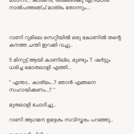
നാൽപത്തഞ്ച് മാത്രം തോന്നും…
റാണി റൂമിലെ സെറ്റിയിൽ ഒരു കോണിൽ തന്റെ
കനത്ത ചന്തി ഇറക്കി വച്ചു..
5 മിനുട്ട് ആയി കാണില്ല, മുണ്ടും T ഷർട്ടും
ധരിച്ച മൊതലാളി എത്തി…
” എന്താ.. കാര്യം…? ഞാൻ എങ്ങനെ
സഹായിക്കണം…? ”
മുതലാളി ചോദിച്ചു..
റാണി ആഗമന ഉദ്ദേശം സവിസ്തരം പറഞ്ഞു..