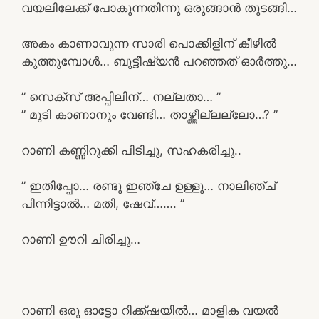
വയലിലേക്ക് പോകുന്നതിന്നു ഒരുങ്ങാൻ തുടങ്ങി…
അകം കാണാവുന്ന സാരി പൊക്കിളിന് കീഴിൽ
കുത്തുമ്പോൾ… ബുട്ടീഷ്യൻ പറഞ്ഞത് ഓർത്തു…
” സെക്സ് അപ്പിലിന്… നല്ലതാ… ”
” മുടി കാണാനും വേണ്ടി… താഴ്ത്തീല്ലല്ലോ…? ”
റാണി കണ്ണിറുക്കി പിടിച്ചു, സഹകരിച്ചു..
” ഇതിപ്പോ… രണ്ടു ഇഞ്ചേ ഉള്ളു… നാലിഞ്ച്
പിന്നിട്ടാൽ… മതി, ഷേവ്……. ”
റാണി ഊറി ചിരിച്ചു…
റാണി ഒരു ഓട്ടോ റിക്ക്ഷയിൽ… മാളിക വയൽ