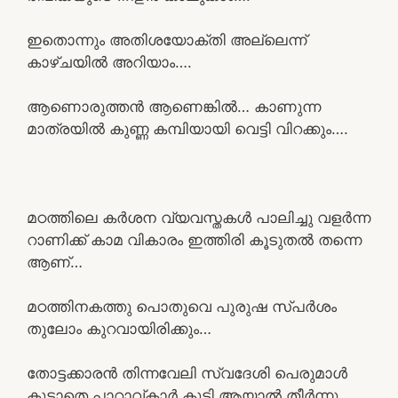
ഇതൊന്നും അതിശയോക്തി അല്ലെന്ന്
കാഴ്ചയിൽ അറിയാം….
ആണൊരുത്തൻ ആണെങ്കിൽ… കാണുന്ന
മാത്രയിൽ കുണ്ണ കമ്പിയായി വെട്ടി വിറക്കും….
മഠത്തിലെ കർശന വ്യവസ്തകൾ പാലിച്ചു വളർന്ന
റാണിക്ക് കാമ വികാരം ഇത്തിരി കൂടുതൽ തന്നെ
ആണ്…
മഠത്തിനകത്തു പൊതുവെ പുരുഷ സ്പർശം
തുലോം കുറവായിരിക്കും…
തോട്ടക്കാരൻ തിന്നവേലി സ്വദേശി പെരുമാൾ
കൂടാതെ പാറാവ്കാർ കൂടി ആയാൽ തീർന്നു