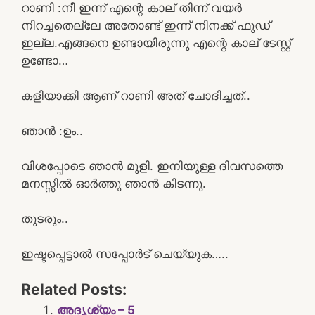
റാണി :നീ ഇന്ന് എന്റെ കാല് തിന്ന് വയർ
നിറച്ചതെല്ലേ അതോണ്ട് ഇന്ന് നിനക്ക് ഫുഡ്‌
ഇല്ല.എങ്ങനെ ഉണ്ടായിരുന്നു എന്റെ കാല് ടേസ്റ്റ്
ഉണ്ടോ…
കളിയാക്കി ആണ് റാണി അത് ചോദിച്ചത്..
ഞാൻ :ഉം..
വിശപ്പോടെ ഞാൻ മൂളി. ഇനിയുള്ള ദിവസത്തെ
മനസ്സിൽ ഓർത്തു ഞാൻ കിടന്നു.
തുടരും..
ഇഷ്ടപ്പെട്ടാൽ സപ്പോർട് ചെയ്യുക…..
Related Posts:
അദൃശ്യം – 5