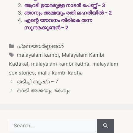
ആറടി ഉയരമുള്ള നാടൻ പെണ്ണ് – 3
ഞാനും അമ്മയും രതി ലഹരിയിൽ – 2
എന്റെ യൗവനം തിരികെ തന്ന
സുന്ദരക്കുണ്ടൻ – 2
Categories
പ്രണയവർണ്ണങ്ങൾ
Tags
malayalam kambi
,
Malayalam Kambi
Kadakal
,
malayalam kambi kadha
,
malayalam
sex stories
,
mallu kambi kadha
Post
തടിച്ചി ബുഷ്‌റ – 7
navigation
വെടി അമ്മയും മകനും
Search
for: