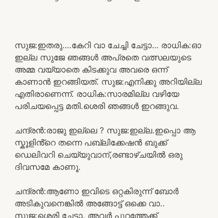
സുജ:ഇതരു….കേറി വാ ചേച്ചി ചേട്ടാ… രാധിക:ഓ
ഇല്ല സുജേ ഞങ്ങൾ അപ്രതെ വത്സലയുടെ
അമ്മ വയ്യാതെ കിടക്കുവ അവരെ ഒന്ന്
കാണാൻ ഇറങ്ങിയത്. സുജ:എനിക്കു അറിയില്ല
എതിരാണെന്ന്. രാധിക:സാരമില്ല വഴിയേ
പരിചയപ്പെട്ട മതി.ശെരി ഞങ്ങൾ ഇറങ്ങുവ.
ചന്ദ്രൻ:രാജു ഇല്ലെ ? സുജ:ഇല്ല.ഇപ്പൊ ആ
സ്കൂളിൻ്റെ തന്നെ പബ്ലിക്കേഷൻ ബുക്ക്
ഡെലിവറി ചെയ്യുവാന്,രണ്ടാഴ്ചയിൽ ഒരു
ദിവസമേ കാണൂ.
ചന്ദ്രൻ:ആണോ ഇവിടെ ഒറ്റകിരുന്ന് ബോർ
അടികുവനെങ്കിൽ അങ്ങോട്ട് ഒക്കെ വാ..
സുജ:ശെരി ചേട്ടാ. അവർ പുറത്തേക്ക്