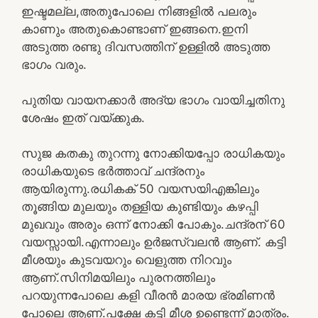
ഇഷ്ടമല്ല,അതുപോലെ നിങ്ങളിൽ പലരും
കാണും അതുകൊണ്ടാണ് ഇങ്ങനെ.ഇനി
അടുത്ത രണ്ടു ദിവസത്തിന് ഉള്ളിൽ അടുത്ത
ഭാഗം വരും.
പുതിയ വായനക്കാർ അദ്യ ഭാഗം വായിച്ചതിനു
ശേഷം ഇത് വയ്ക്കുക.
സുജ കതകു തുറന്നു നോക്കിയപ്പോ രാധികയും
രാധികയുടെ ഭർത്താവ് ചന്ദ്രനും
ആയിരുന്നു.രധികക് 50 വയസയിഎങ്കിലും
തൂങ്ങിയ മുലയും തള്ളിയ കുണ്ടിയും കഴപ്പി
മുഖവും അരും ഒന്ന് നോക്കി പോകും.ചന്ദ്രന് 60
വയസ്സായി.എന്നാലും ഉർജസ്വലൻ ആണ്. കട്ടി
മീശയും കുടവയറും വെളുത്ത നിറവും
ആണ്.സിനിമയിലും പുരനത്തിലും
പറയുന്നപോലെ കളി വീരൻ മാരയ ഭ്രമിണൻ
പോലെ ആണ്.പക്ഷേ കട്ടി മീശ ഉണ്ടെന്ന് മാത്രം.