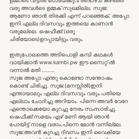
ഉമ്മാടെ വീട്ടിൽ പോയേക്കുവ രണ്ടാഴ്ച കഴിഞ്ഞ്
വരു അവൾടെ ഉമ്മക് സുഖമില്ല. സുജ:
ആണോ ഞാൻ തിരക്കി എന്ന് പറഞ്ഞെക്. അപ്പോ
ഇനി എല്ല ദിവസവും ഇത്തയെ കാണാൻ
വരുമല്ലെ. ഷെഫീക്ക്:(ഒരു
ചിരിയോടെ)ഉറപ്പായിട്ടും വരും.
ഇതുപോലത്തെ അടിപൊളി കമ്പി കഥകൾ
വായിക്കാൻ www.kambi.pw ഈ സൈറ്റ് ൽ
വന്നാൽ മതി ………
സുജ അപ്പോ എന്തു കൊണ്ടോ സന്തോഷം
കൊണ്ട് ചിരിച്ചു. സുജ:(മനസ്സിൽ)ഇനി
എന്തായാലും എല്ല ദിവസവും വരും.പതിയെ
എല്ലാം ചോദിച്ചു അറിയാം. പിന്നെ അവർ വേറേ
എന്തൊക്കെയോ കുറച്ചു നേരം സംസാരിച്ചു.
ഷെഫീക്ക്:സമയം ഏഴ് മണി ആയി ഞാൻ
പോയിട്ട് നാളെ വരാം.പിന്നെ മോൻ വന്നില്ലേ.
സുജ:അവൻ കുറച്ചു ദിവസം ഇനി വൈകിയേ