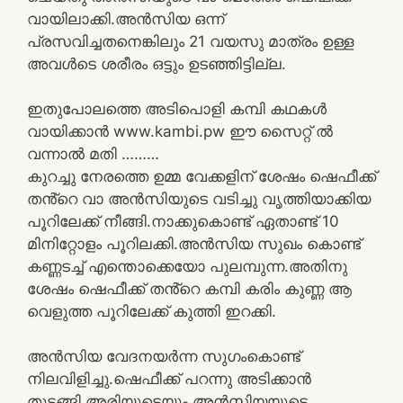
വായിലാക്കി.അൻസിയ ഒന്ന്
പ്രസവിച്ചതനെങ്കിലും 21 വയസു മാത്രം ഉള്ള
അവൾടെ ശരീരം ഒട്ടും ഉടഞ്ഞിട്ടില്ല.
ഇതുപോലത്തെ അടിപൊളി കമ്പി കഥകൾ
വായിക്കാൻ www.kambi.pw ഈ സൈറ്റ് ൽ
വന്നാൽ മതി ………
കുറച്ചു നേരത്തെ ഉമ്മ വേക്കളിന് ശേഷം ഷെഫീക്ക്
തൻ്റെ വാ അൻസിയുടെ വടിച്ചു വൃത്തിയാക്കിയ
പൂറിലേക്ക് നീങ്ങി.നാക്കുകൊണ്ട് ഏതാണ്ട് 10
മിനിറ്റോളം പൂറിലക്കി.അൻസിയ സുഖം കൊണ്ട്
കണ്ണടച്ച് എന്തൊക്കെയോ പുലമ്പുന്ന.അതിനു
ശേഷം ഷെഫീക്ക് തൻ്റെ കമ്പി കരിം കുണ്ണ ആ
വെളുത്ത പൂറിലേക്ക് കുത്തി ഇറക്കി.
അൻസിയ വേദനയർന്ന സുഗംകൊണ്ട്
നിലവിളിച്ചു.ഷെഫീക്ക് പറന്നു അടിക്കാൻ
തുടങ്ങി.അരിയുടെയും അൻസിയയുടെ