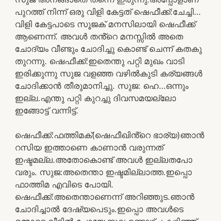
പുറത്ത് നിന്ന് ഒരു വിളി കേട്ടത് ഷെഫീക്ക്:ചേച്ചി…
വിളി കേട്ടപാടെ സൂജക് മനസിലായി ഷെഫീക്ക്
ആണെന്ന്. അവൾ തൻ്റെ മനസ്സിൽ അതെ
ചോദ്യം വീണ്ടും ചോദിച്ചു കൊണ്ട് ചെന്ന് കതകു
തുറന്നു. ഷെഫീക്ക്:ഇതെന്തു പറ്റി മുഖം വാടി
ഇരിക്കുന്നു സുജ വളഞ്ഞ വഴിൽകുടി കര്യങ്ങൾ
ചോദിക്കാൻ തീരുമാനിച്ചു. സുജ: ഹെ…ഒന്നും
ഇല്ല.എന്തു പറ്റി കുറച്ചു ദിവസമയല്ലോ
ഇങ്ങോട്ട് വന്നിട്ട്.
ഷെഫീക്ക്:ഫത്തിമക്(ഷെഫീഖിൻ്റെ ഭാര്യ)ഞാൻ
റസിയ ഇത്താണെ കാണാൻ വരുന്നത്
ഇഷ്ടമല്ല.അതോകൊണ്ട് അവൾ ഇല്ലതപോ
വരും. സുജ:അതെന്താ ഇഷ്ടമില്ലാത്ത.ഇപ്പൊ
ഫാത്തിമ എവിടെ പോയി.
ഷെഫീക്ക്:അതെന്താണെന്ന് അറിഞ്ഞുട.ഞാൻ
ചോദിച്ചാൽ ദേഷ്യപെടും.ഇപ്പൊ അവൾടെ