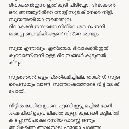
ദിവാകരൻ:ഇന്ന ഇത് കുടി പിടിച്ചോ. ദിവാകരൻ
ഒരു അഞ്ഞൂറിൻ്റെ നോട്ട് സൂജക് നേരെ നീട്ടി.
സുജ:അയ്യോ ഇതെന്തുവ.
ദിവാകരൻ:ഇന്നത്തെ നിൻ്റെ ശമ്പളം.ഇനി
തൊട്ടു ഡെയിലി ആണ് നിൻ്റെ ശമ്പളം.
സുജ:എന്നാലും എത്രയോ. ദിവാകരൻ:ഇത്
കുറവാണ്.ഇനി ഉള്ള ദിവസങ്ങൾ കൂടുതൽ
കിട്ടും.
സുജ:ഞാൻ ഒട്ടും പ്രതീക്ഷിച്ചില്ല താങ്ക്സ്. സുജ
പൈസയും വാങ്ങി സന്തോഷത്തോടെ വീട്ടിലേക്ക്
പോയി.
വീട്ടിൽ കേറിയ ഉടനെ ഏണി ഇട്ടു മച്ചിൽ കേറി
.ഷെഫീക്ക് ഉടുപില്ലതെ കുണ്ണ കുലുക്കി കട്ടിലിൽ
കിടപ്പുണ്ട്.പക്ഷേ റസിയ ഡ്രസ്സ് ഒന്നും
അഴികത്തെ അവനോടു എന്തോ പറഞ്ഞു