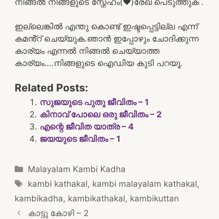
നിങ്ങൽ നിങ്ങളുടെ സ്നേഹം(❤️)രേഖ പെടുത്തുക .
ഇല്ലെങ്കിൽ എന്തു കൊണ്ട് ഇഷ്ടപ്പെട്ടില്ല എന്ന്
കമൻ്റ് ചെയ്യുക.ഞാൻ ഇപ്പോഴും ചോദിക്കുന്ന
കാര്യം എന്നൽ നിങ്ങൽ ചെയ്യാത്ത
കാര്യം….നിങ്ങളുടെ ഐഡിയ കുടി പറയൂ.
Related Posts:
സുജയുടെ പുതു ജീവിതം – 1
കിനാവ് പോലെ ഒരു ജീവിതം – 2
എന്റെ ജീവിത യാത്ര – 4
ജയയുടെ ജീവിതം – 1
Categories
Malayalam Kambi Kadha
Tags
kambi kathakal
,
kambi malayalam kathakal
,
kambikadha
,
kambikathakal
,
kambikuttan
Post
കാട്ടു കോഴി – 2