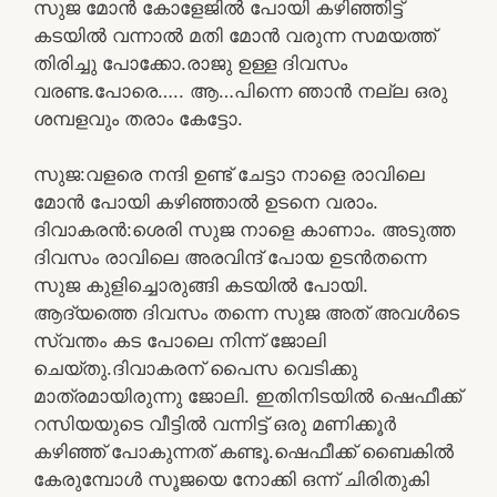
സുജ മോൻ കോളേജിൽ പോയി കഴിഞ്ഞിട്ട്
കടയിൽ വന്നാൽ മതി മോൻ വരുന്ന സമയത്ത്
തിരിച്ചു പോക്കോ.രാജു ഉള്ള ദിവസം
വരണ്ട.പോരെ….. ആ…പിന്നെ ഞാൻ നല്ല ഒരു
ശമ്പളവും തരാം കേട്ടോ.
സുജ:വളരെ നന്ദി ഉണ്ട് ചേട്ടാ നാളെ രാവിലെ
മോൻ പോയി കഴിഞ്ഞാൽ ഉടനെ വരാം.
ദിവാകരൻ:ശെരി സുജ നാളെ കാണാം. അടുത്ത
ദിവസം രാവിലെ അരവിന്ദ് പോയ ഉടൻതന്നെ
സുജ കുളിച്ചൊരുങ്ങി കടയിൽ പോയി.
ആദ്യത്തെ ദിവസം തന്നെ സുജ അത് അവൾടെ
സ്വന്തം കട പോലെ നിന്ന് ജോലി
ചെയ്തു.ദിവാകരന് പൈസ വെടിക്കു
മാത്രമായിരുന്നു ജോലി. ഇതിനിടയിൽ ഷെഫീക്ക്
റസിയയുടെ വീട്ടിൽ വന്നിട്ട് ഒരു മണിക്കൂർ
കഴിഞ്ഞ് പോകുന്നത് കണ്ടൂ.ഷെഫീക്ക് ബൈകിൽ
കേരുമ്പോൾ സൂജയെ നോക്കി ഒന്ന് ചിരിതുകി