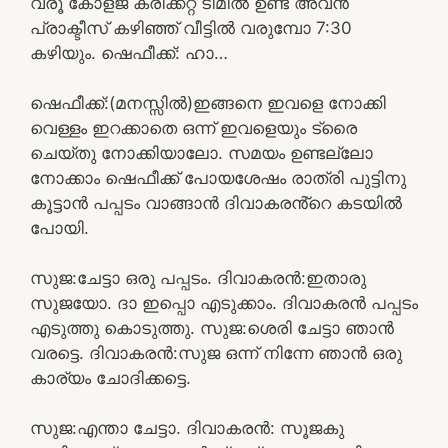
വരൂ കോളജ് ക്രിക്കറ്റ് ടീമിൽ ഉണ്ട് അവൻ
പ്രാക്ടീസ് കഴിഞ്ഞ് വീട്ടിൽ വരുമ്പോ 7:30
കഴിയും. ഷെഫീക്ക്: ഹാ…
ഷെഫീക്ക്:(മനസ്സിൽ)ഇങ്ങനെ ഇവളെ നോക്കി
വെള്ളം ഇറക്കാതെ ഒന്ന് ഇവളെയും ട്രൈ
ചെയ്തു നോക്കിയാലോ. സമയം ഉണ്ടല്ലോ
നോക്കാം ഷെഫീക്ക് പോയശേഷം രാത്രി പുട്ടിനു
കൂട്ടാൻ പപ്പടം വാങ്ങാൻ ദിവാകരൻ്റെ കടയിൽ
പോയി.
സുജ:ചേട്ടാ ഒരു പപ്പടം. ദിവാകരൻ:ഇതാരു
സുജയോ. ദാ ഇപ്പൊ എടുക്കാം. ദിവാകരൻ പപ്പടം
എടുത്തു കൊടുത്തു. സുജ:ശെരി ചേട്ടാ ഞാൻ
വരട്ടെ. ദിവാകരൻ:സുജ ഒന്ന് നിന്നേ ഞാൻ ഒരു
കാര്യം ചോദിക്കട്ടെ.
സുജ:എന്താ ചേട്ടാ. ദിവാകരൻ: സൂജകു