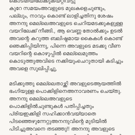
കൊടിമിയിലേക്കുകയറ്റിവിട്ടു
കുറേ സമയംഅവളുടെ മുലകളെചുണ്ടും,
പല്ലും, നാവും കൊണ്ട് ലാളിച്ചതിനു ശേഷം
അനന്ദു മെല്ലെഅവളുടെ ചെറിയമടക്കുകളുള്ള
വയറിലേക്ക് നീങ്ങി., ആ വെണ്ണ തോൽക്കും ഉടൽ
അവന്റെ കറുത്ത ബലിഷ്ഠമായ കൈകൾ കൊണ്ട്
ഞെക്കിപ്പിയിന്നു, പിന്നെ അവളുടെ മടക്കു വീണ
വയറിന്റെ കൊഴുപ്പിൽ മെല്ലെമുത്തം
കൊടുത്തുഅവിടെ നക്കിയുംചെറുതായി കടിച്ചും
അവളെ സുഖിപ്പിച്ചു,
മടിക്കുത്തു മെല്ലെതാഴ്ത്തി അവളുടെആയത്തിൽ
ഭംഗിയുള്ള പൊക്കിളിനെഅനാവരണം ചെയ്തു.
അനന്ദു മെല്ലെഅവളുടെ
പൊക്കിളിൽചുണ്ടുകൾ പതിപ്പിച്ചതും
പ്രിയഇക്കിളി സഹിക്കാൻവയ്യാതെ
പിടഞ്ഞെഴുന്നേറ്റുഅനന്ദുവിന്റെ മുടിയിൽ
പിടിച്ചുഅവനെ തടഞ്ഞു!! അനന്ദു അവളുടെ