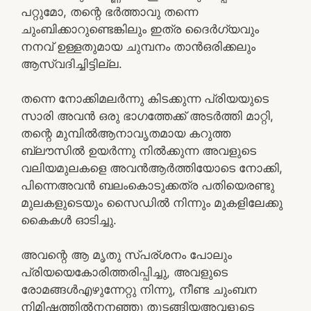
പറ്റുമോ, തന്റെ ഭർത്താവു തന്നെ
ചുംബിക്കാറുണ്ടെങ്കിലും ഇത്ര ദൈർഗ്യവും
നനവ് ഉള്ളതുമായ ചുമ്പനം താൻഒരിക്കലും
ആസ്വദിച്ചിട്ടില്ല.
തന്നെ നോക്കിമലർന്നു കിടക്കുന്ന പ്രിയയുടെ
സാരി അവൻ ഒരു ഭാഗത്തേക്ക് അടർത്തി മാറ്റി,
തന്റെ മുമ്പിൽആനാവൃതമായ കറുത്ത
ബ്ലൗസിൽ ഉയർന്നു നിൽക്കുന്ന അവളുടെ
വലിയമുലകളെ അവൻആർത്തിയോടെ നോക്കി,
പിന്നെഅവൻ ബലംകൊടുക്കത്ര പതിയെരണ്ടു
മുലകളുടെയും സൈഡിൽ നിന്നും മുകളിലേക്കു
കൈകൾ ഓടിച്ചു.
അവന്റെ ആ മൃതു സ്പര്ശനം പോലും
പ്രിയയെകോരിത്തരിപ്പിച്ചു, അവളുടെ
രോമങ്ങൾഎഴുന്നേറ്റു നിന്നു, നീണ്ട ചുംബന
നിമിഷത്തിൽനനഞ്ഞു തുടങ്ങിയഅവളുടെ