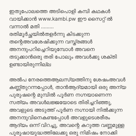
ഇതുപോലത്തെ അടിപൊളി കമ്പി കഥകൾ
വായിക്കാൻ www.kambi.pw ഈ സൈറ്റ് ൽ
വന്നാൽ മതി ………
രതിമൂർച്ഛയിൽതളർന്നു കിടക്കുന്ന
തന്റെഅവശേഷിക്കുന്ന വസ്ത്രങ്ങൾ
അനന്ദുപറിച്ചെറിയുമ്പോൾ അവനെ
തടുക്കാൻഒരു തരി പോലും അവൾക്കു ശക്തി
ഉണ്ടായിരുന്നില്ല
അൽപ നേരത്തെആലസ്യത്തിനു ശേഷംഅവൾ
കണ്ണ്തുറന്നപ്പോൾ, താൻആദ്യമായി ഒരു അന്യ
പുരുഷന്റെ മുമ്പിൽ പൂർണ നഗ്നയാണെന്ന
സത്യം അവൾലജ്ജയോടെ തിരിച്ചറിഞ്ഞു,
അവളുടെ അടുത്ത് പൂർണ നഗ്നായി നിൽക്കുന്ന
അനന്ദുവിനെകണ്ടപ്പോൾ അവളുടെശരീരം
ആദ്യം ഒന്ന് വിറച്ചു, അവന്റെ കറുത്ത വണ്ണമുള്ള
പുരുഷായുദ്ധത്തിലേക്കു ഒരു നിമിഷം നോക്കി