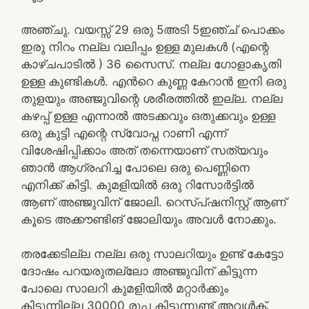
അഞ്ചു. വയസ്സ് 29 ഒരു 5അടി 5ഇഞ്ച് പൊക്കം
ഇരു നിറം നല്ല വലിപ്പം ഉള്ള മുലകൾ (എന്റെ
കാഴ്ചപാടിൽ ) 36 സൈസ്. നല്ല ഗോളാകൃതി
ഉള്ള കുണ്ടികൾ. എൻറെ കുണ്ണ കേറാൻ ഇനി ഒരു
തുളയും അഞ്ജുവിന്റെ ശരീരത്തിൽ ഇല്ല. നല്ല
കഴപ്പ് ഉള്ള എന്നാൽ അടക്കവും ഒതുക്കവും ഉള്ള
ഒരു കുട്ടി എന്റെ സ്വോപ്ന റാണി എന്ന്
വിശേഷിപ്പിക്കാം അത് തന്നെയാണ് സത്യവും
ഞാൻ ആഗ്രഹിച്ച പോലെ ഒരു പെണ്ണിനെ
എനിക്ക് കിട്ടി. കുമളിയിൽ ഒരു റിസോർട്ടിൽ
ആണ് അഞ്ജുവിന് ജോലി. റെസ്പ്ഷനിസ്റ്റ് ആണ്
കൂടെ അക്കൗണ്ടിങ് ജോലിയും അവൾ നോക്കും.
തരക്കേടില്ല നല്ല ഒരു സാലറിയും ഉണ്ട് കേട്ടോ
ദോഷം പറയരുതല്ലോ അഞ്ജുവിന് കിട്ടുന്ന
പോലെ സാലറി കുമളിയിൽ മറ്റാർക്കും
കിട്ടുന്നില്ല 30000 രൂപ കിട്ടുന്നുണ്ട് അവൾക്.