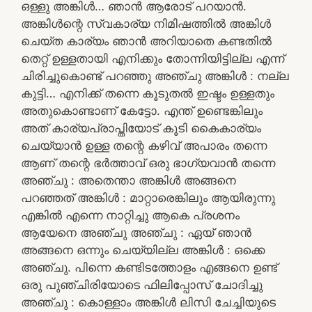
ഒള്ളു അങ്കിൾ… ഞാൻ ആരോട് പറയാൻ.
അങ്കിൾന്റെ സ്വകാര്യ നിമിഷത്തിൽ അങ്കിൾ
ചെയ്ത കാര്യം ഞാൻ അറിയാതെ കണ്ടതിൽ
തെറ്റ് ഉള്ളതായി എനിക്കും തോന്നിയിട്ടില്ല എന്ന്
ചിരിച്ചുകൊണ്ട് പറഞ്ഞു അഞ്ചു അങ്കിൾ : നല്ല
കുട്ടി… എനിക്ക് തന്നെ കൂടുതൽ ഇഷ്ടം ഉള്ളതും
അതുകൊണ്ടാണ് കേട്ടോ. എന്ത് ഉണ്ടെങ്കിലും
അത് കാര്യപ്രാപ്തിയോട് കൂടി കൈകാര്യം
ചെയ്യാൻ ഉള്ള തന്റെ കഴിവ് അപാരം തന്നെ
ആണ് തന്റെ ഭർത്താവ് ഒരു ഭാഗ്യവാൻ തന്നെ
അഞ്ചു : അതെന്താ അങ്കിൾ അങ്ങനെ
പറഞ്ഞത് അങ്കിൾ : മാറ്റാരെങ്കിലും ആയിരുന്നു
എങ്കിൽ എന്നെ നാറ്റിച്ചു ആകെ പ്രശനം
ആയേനെ അഞ്ചു അഞ്ചു : ഏയ്‌ ഞാൻ
അങ്ങനെ ഒന്നും ചെയ്യില്ല അങ്കിൾ : ഒക്കെ
അഞ്ചു. പിന്നെ കണ്ടിടത്തോളം എങ്ങനെ ഉണ്ട്
ഒരു പുഞ്ചിരിയോടെ ഫിലിപ്പോസ് ചോദിച്ചു
അഞ്ചു : കൊള്ളാം അങ്കിൾ ലിസി ചേച്ചിയുടെ