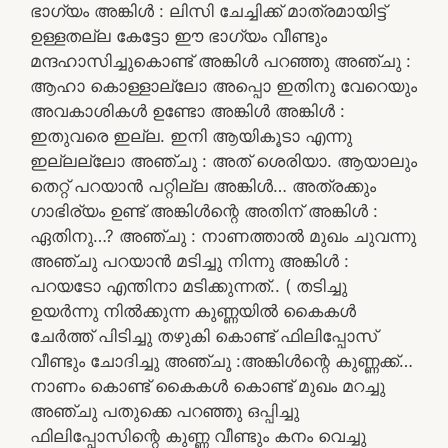
ഭാഗ്യം അങ്കിൾ : ലിസി ചേച്ചിക്ക് മാത്രമായിട്ട്
ഉള്ളതല്ല കേട്ടോ ഈ ഭാഗ്യം വീണ്ടും
മന്ദഹാസിച്ചുകൊണ്ട് അങ്കിൾ പറഞ്ഞു അഞ്ചു :
ആഹാ കൊള്ളാല്ലോ അപ്പൊ ഇതിനു വേറെയും
അവകാശികൾ ഉണ്ടോ അങ്കിൾ അങ്കിൾ :
ഇതുവരെ ഇല്ല. ഇനി ആയികൂടാ എന്നു
ഇല്ലല്ലോ അഞ്ചു : അത് ശെരിയാ. ആയാലും
തെറ്റ് പറയാൻ പറ്റില്ല അങ്കിൾ… അത്രക്കും
ഗാഭിര്യം ഉണ്ട് അങ്കിൾന്റെ അതിന് അങ്കിൾ :
ഏതിനു…? അഞ്ചു : നാണത്താൽ മുഖം ചുവന്നു
അഞ്ചു പറയാൻ മടിച്ചു നിന്നു അങ്കിൾ :
പറയടോ എന്തിനാ മടിക്കുന്നത്.. ( തടിച്ചു
ഉയർന്നു നിൽക്കുന്ന കുണ്ണയിൽ കൈകൾ
ചേർത്ത് പിടിച്ചു തഴുകി കൊണ്ട് ഫിലിപ്പോസ്
വീണ്ടും ചോദിച്ചു അഞ്ചു :അങ്കിൾന്റെ കുണ്ണക്ക്…
നാണം കൊണ്ട് കൈകൾ കൊണ്ട് മുഖം മറച്ചു
അഞ്ചു പതുക്കെ പറഞ്ഞു ഒപ്പിച്ചു
ഫിലിപ്പോസിന്റെ കുണ്ണ വീണ്ടും കനം വെച്ചു