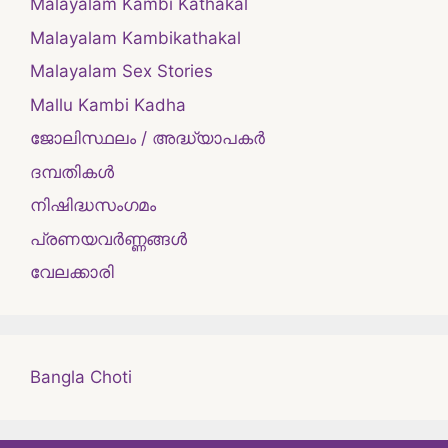
Malayalam Kambi Kathakal
Malayalam Kambikathakal
Malayalam Sex Stories
Mallu Kambi Kadha
ജോലിസ്ഥലം / അദ്ധ്യാപകർ
ദമ്പതികള്‍
നിഷിദ്ധസംഗമം
പ്രണയവർണ്ണങ്ങൾ
വേലക്കാരി
Bangla Choti