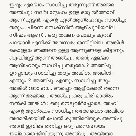
ഇഷ്ടം എല്ലാം സാധിച്ചു തരുന്നുണ്ട് അല്ലെ.
അഞ്ചു : നല്ല സ്നേഹം ഉള്ള ഒരു ഭർത്താവ്
ആണ് ഏട്ടൻ. എന്റെ ഏത് ആഗ്രഹവും സാധിച്ചു
തരും… പിന്നെ സെക്സിൽ ആള് പുലിയല്ല
സിഹ്മം ആണ്… ഒരു തവണ പോലും കുറവ്
പറയാൻ എനിക്ക് അവസരം തന്നിട്ടില്ല. അങ്കിൾ :
കൊള്ളാം അങ്ങനെ ഉള്ള ആണുങ്ങളെ കിട്ടാനും
ബുദ്ധിമുട്ട് ആണ് അഞ്ചു.. തന്റെ എല്ലാ
ആഗ്രഹവും സാധിച്ചു തരുമോ..? അഞ്ചു :
ഉറപ്പായും സാധിച്ചു തരും അങ്കിൾ. അങ്കിൾ :
എന്തും..? അഞ്ചു :എന്തും സാധിച്ചു തരും
അങ്കിൾ :ഓഹോ… അപ്പൊ ആള് കേമൻ തന്നെ
ആണ് അല്ലെ.. അഞ്ചു :ഒരു ചിരി മാത്രം
നൽകി അങ്കിൾ : ഒരു നെടുവീർപ്പോടെ. അഹ്
എന്റെ ആഗ്രഹം സാധിച്ചു തരേണ്ടവൾ അവിടെ
അമേരിക്കയിൽ പോയി കുത്തിമറിയുക അഞ്ചു.
ഞാൻ ഇവിടെ തനിച്ചു ഒരു പരസഹായം
ഇല്ലാതെ ജീവിക്കുന്നു അഞ്ചു : അയ്യോ