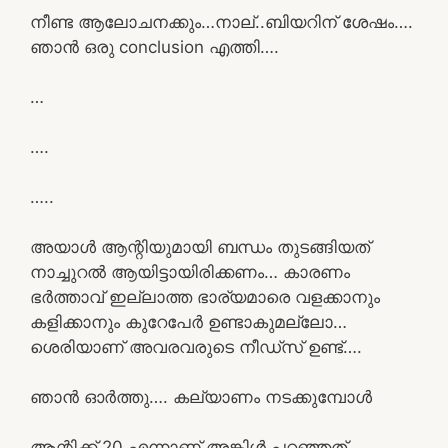
നീണ്ട ആലോചനക്കും…നാല്..ബിയറിന് ശേഷം….
ഞാൻ ഒരു conclusion എത്തി….
…
….
…..
അയാൾ ആന്റിയുമായി ബന്ധം തുടങ്ങിയത്
നാച്ചുറൽ ആയിട്ടായിരിക്കണം… കാരണം
ഭർത്താവ് ഇല്ലാത്ത ഭാര്യമാരെ വളക്കാനും
കളിക്കാനും കുറേപേർ ഉണ്ടാകുമല്ലോ…
ശെരിയാണ് അവരവരുടെ നീഡ്‌സ് ഉണ്ട്….
ഞാൻ ഓർത്തു…. കല്യാണം നടക്കുമ്പോൾ
ആന്റിക്ക് 20 എന്നാണ് അങ്കിൾ പറഞ്ഞത്