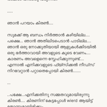
…..
ഞാൻ പറയാം കിരൺ….
സുമക്ക് ആ ബന്ധം നിർത്താൻ കഴിയില്ല….
പക്ഷെ… ഞാൻ അതിലിടപെടാൻ പാടില്ല….
ഞാൻ ഒരു നോക്കുതിയായി ആളുകൾക്കിടയിൽ
ഒരു ഭർത്താവായി അവളുടെ കൂടെ വേണം….
കാരണം അവളെന്നെ സ്നേഹിക്കുന്നുണ്ട്….
എന്നാൽ എനിക്കവളുടെ ഫ്യ്സിക്കൽ നീഡ്‌സ്
നിറവേറ്റാൻ പറ്റാതെപ്പോയി കിരൺ…….
…
..പക്ഷേ…എനിക്കതിനു സമ്മതവുമായിരുന്നു
കിരൺ…. കിരണിന് കേട്ടപ്പോൾ wierd ആയിട്ട്
തോന്നുമായിരിക്കും…