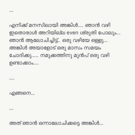
…
എനിക്ക് മനസിലായി അങ്കിൾ…. ഞാൻ വഴി
ഇതൊരാൾ അറിയില്ല even ശ്രുതി പോലും…
ഞാൻ ആലോചിച്ചിട്ട്.. ഒരു വഴിയേ ഒള്ളു…
അങ്കിൾ അയാളോട് ഒരു മാസം സമയം
ചോദിക്കു….. നമുക്കത്തിനു മുൻപ് ഒരു വഴി
ഉണ്ടാക്കാം….
….
എങ്ങനെ…
…
അത് ഞാൻ ഒന്നാലോചിക്കട്ടെ അങ്കിൾ…