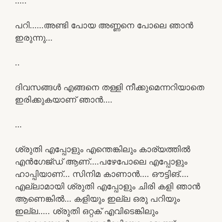
…..
പറി……അണ്ടി പോയ അണ്ണനെ പോലെ ഞാൻ
ഇരുന്നു…
..
ദിവസങ്ങൾ എങ്ങനെ തള്ളി നീക്കുമെന്നറിയാതെ
ഇരിക്കുകയാണ് ഞാൻ….
…
ശ്രുതി എപ്പോളും എന്തെങ്കിലും കാര്യത്തിൽ
എൻഗേജ്ഡ് ആണ്….പഴേപോലെ എപ്പോളും
ഹാപ്പിയാണ്… സിനിമ കാണാൻ…. ഔട്ടിങ്….
എല്ലാമായി ശ്രുതി എപ്പോളും ചിരി കളി ഞാൻ
ആണെങ്കിൽ… കളിയും ഇല്ല ഒരു പറിയും
ഇല്ല….. ശ്രുതി ഒറ്റക് എവിടെങ്കിലും