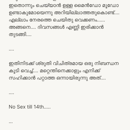
ഇതൊന്നും ചെയ്യാൻ ഉള്ള മൈൻഡോ മൂഡോ
ഉണ്ടാകുമോയെന്നു അറിയില്ലാത്തതുകൊണ്ട്….
എല്ലാം നേരത്തെ ചെയിതു വെക്കണം……
അങ്ങനെ…. ദിവസങ്ങൾ എണ്ണി ഇരിക്കാൻ
തുടങ്ങി….
….
ഇതിനിടക്ക് ശ്രുതി വിചിത്രമായ ഒരു നിബന്ധന
കൂടി വെച്ച്…. മറ്റെന്തിനെക്കാളും എനിക്ക്
സഹിക്കാൻ പറ്റാത്ത ഒന്നായിരുന്നു അത്….
….
No Sex till 14th…..
…