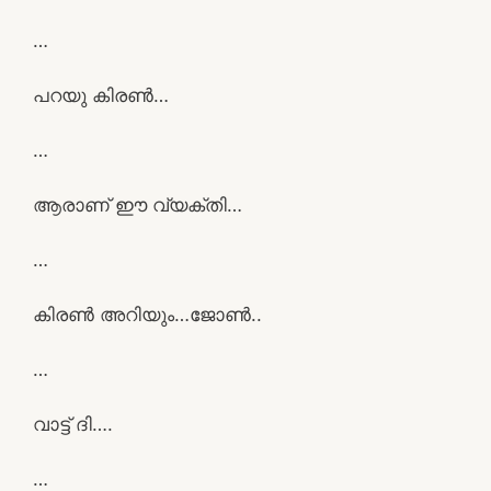
…
പറയു കിരൺ…
…
ആരാണ് ഈ വ്യക്തി…
…
കിരൺ അറിയും…ജോൺ..
…
വാട്ട്‌ ദി….
…