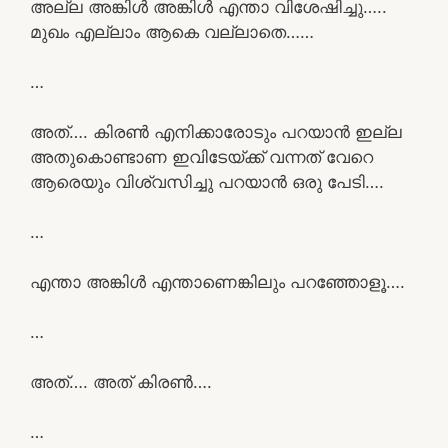
അല്ല അങ്കിൾ അങ്കിൾ എന്താ വിശേഷിച്ചു…..
മുഖം എല്ലാം ആകെ വല്ലാതെ……
…
അത്…. കിരൺ എനിക്കാരോടും പറയാൻ ഇല്ല
അതുകൊണ്ടാണ ഇവിടേയ്ക്ക് വന്നത് വേറെ
ആരെയും വിശ്വസിച്ചു പറയാൻ ഒരു പേടി….
…
എന്താ അങ്കിൾ എന്താണെങ്കിലും പറഞ്ഞോളൂ….
…
അത്…. അത് കിരൺ….
…