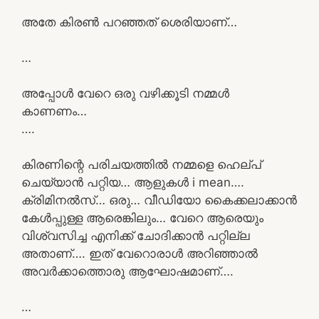
അതേ കിരൺ പറഞ്ഞത് ശെരിയാണ്…
…
അപ്പോൾ വേറെ ഒരു വഴിക്കൂടി നമ്മൾ
കാണണം…
….
കിരണിന്റെ പരിചയത്തിൽ നമ്മളെ ഹെല്പ്
ചെയ്യാൻ പറ്റിയ… ആളുകൾ i mean….
ക്രിമിനൽസ്… ഒരു… വീഡിയോ കൈക്കലാക്കാൻ
കേൾപ്പുള്ള ആരെങ്കിലും… വേറെ ആരെയും
വിശ്വസിച്ച എനിക്ക് ചോദിക്കാൻ പറ്റില്ല
അതാണ്‌…. ഇത് വേറൊരാൾ അറിഞ്ഞാൽ
അവർക്കാത്തൊരു ആഘോഷമാണ്….
…