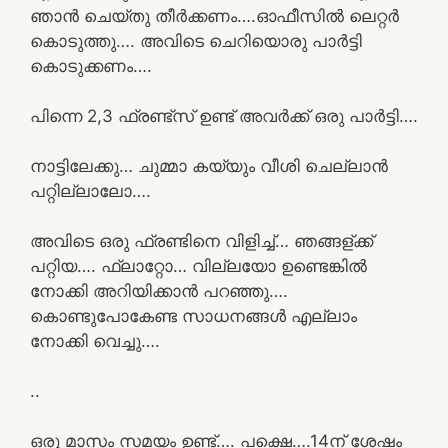
ഞാൻ ചെയ്‌തു തീർക്കണം….ഓഫീസിൽ ലെറ്റർ
കൊടുത്തു…. അവിടെ ചെറിയൊരു പാർട്ടി
കൊടുക്കണം….
പിന്നെ 2,3 ഫ്രണ്ട്‌സ് ഉണ്ട് അവർക്ക് ഒരു പാർട്ടി….
നാട്ടിലേക്കു… ചുമ്മാ കയ്യും വീശി ചെല്ലാൻ
പറ്റില്ലാലോ….
അവിടെ ഒരു ഫ്രണ്ടിനെ വിളിച്ച്… ഞങ്ങള്ക്ക്
പറ്റിയ…. ഫ്ലാറ്റോ… വില്ലയോ ഉണ്ടെങ്കിൽ
നോക്കി അറിയിക്കാൻ പറഞ്ഞു….
കൊണ്ടുപോകേണ്ട സാധനങ്ങൾ എല്ലാം
നോക്കി വെച്ചു….
..
ഒരു മാസം സമയം ഉണ്ട്…. പക്ഷെ….14ന് ശേഷം