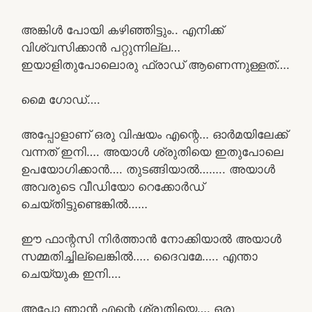
അങ്കിൾ പോയി കഴിഞ്ഞിട്ടും.. എനിക്ക്
വിശ്വസിക്കാൻ പറ്റുന്നില്ല…
ഇയാളിതുപോലൊരു ഫ്രാഡ് ആണെന്നുള്ളത്….
മൈ ഗോഡ്….
അപ്പോളാണ് ഒരു വിഷയം എന്റെ… ഓർമയിലേക്ക്
വന്നത് ഇനി…. അയാൾ ശ്രുതിയെ ഇതുപോലെ
ഉപയോഗിക്കാൻ…. തുടങ്ങിയാൽ…….. അയാൾ
അവരുടെ വീഡിയോ റെക്കോർഡ്
ചെയ്തിട്ടുണ്ടെങ്കിൽ……
ഈ ഫാന്റസി നിർത്താൻ നോക്കിയാൽ അയാൾ
സമ്മതിച്ചില്ലെങ്കിൽ….. ദൈവമേ….. എന്താ
ചെയ്യുക ഇനി….
അപ്പോ ഞാൻ എന്റെ ശ്രുതിയെ…. ഒരു