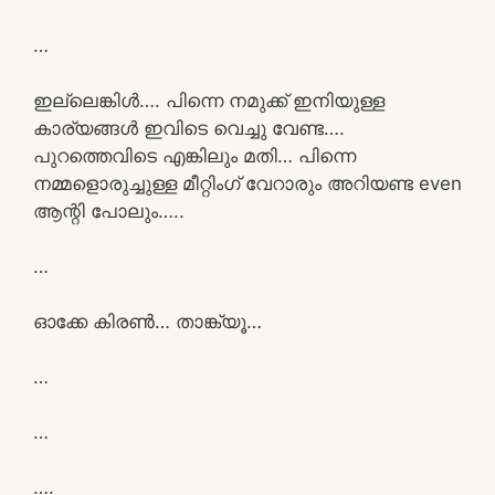
…
ഇല്ലെങ്കിൾ…. പിന്നെ നമുക്ക് ഇനിയുള്ള
കാര്യങ്ങൾ ഇവിടെ വെച്ചു വേണ്ട….
പുറത്തെവിടെ എങ്കിലും മതി… പിന്നെ
നമ്മളൊരുച്ചുള്ള മീറ്റിംഗ് വേറാരും അറിയണ്ട even
ആന്റി പോലും…..
…
ഓക്കേ കിരൺ… താങ്ക്യൂ…
…
…
….