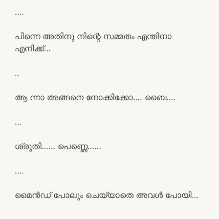
….
പിന്നെ അതിനു നിന്റെ സമ്മതം എന്തിനാ
എനിക്ക്…
..
ആ ന്നാ അങ്ങനെ നോക്കിക്കോ…. ബൈ….
…
ശ്രുതി…… പെണ്ണെ……
….
മൈൻഡ് പോലും ചെയ്യാതെ അവൾ പോയി…