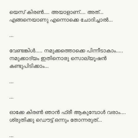
യെസ് കിരൺ…. അയാളാണ്…. അത്…
എങ്ങനെയാണു എന്നൊക്കെ ചോദിച്ചാൽ…
…
വേണ്ടങ്കിൾ….. നമുക്കത്തൊക്കെ പിന്നീടാകാം…..
നമുക്കാദ്യം ഇതിനൊരു സൊല്യൂഷൻ
കണ്ടുപിടിക്കാം…
…
…
ഓക്കേ കിരൺ ഞാൻ ഫ്രീ ആകുമ്പോൾ വരാം….
ശ്രുതിക്കു ഡൌട്ട് ഒന്നും തോന്നരുത്…
…