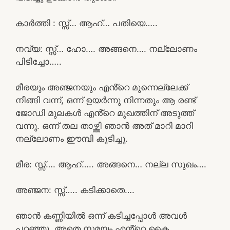
കാർത്തി : സ്സ്‌… ആഹ്… പതിയെ…..
നവ്യ: സ്സ്‌… ഹോ…. അങ്ങനെ…. നല്ലോണം
പിടിച്ചോ…..
മീരയും അഞ്ജനയും എൻ്റെ മുന്നെല്ലേക്ക്
നീങ്ങി വന്ന്, ഒന്ന് ഉയർന്നു നിന്നതും ആ രണ്ട്
ജോഡി മുലകൾ എൻ്റെ മുഖത്തിന് അടുത്ത്
വന്നു. ഒന്ന് തല താഴ്ത്തി ഞാൻ അത് മാറി മാറി
നല്ലോണം ഈമ്പി കുടിച്ചു.
മീര: സ്സ്‌…. ആഹ്….. അങ്ങനെ… നല്ല സുഖം….
അഞ്ജന: സ്സ്‌….. കടിക്കാതെ….
ഞാൻ കണ്ണിയിൽ ഒന്ന് കടിച്ചപ്പോൾ അവൾ
പറഞ്ഞു. അതെ സമയം എൻ്റെ കൈ