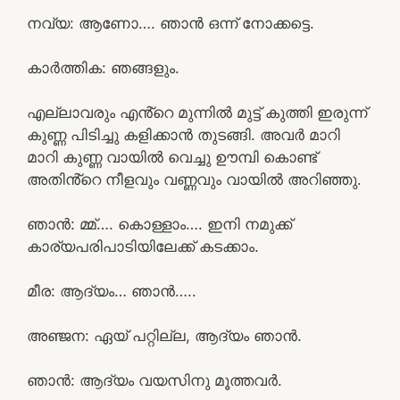
നവ്യ: ആണോ…. ഞാൻ ഒന്ന് നോക്കട്ടെ.
കാർത്തിക: ഞങ്ങളും.
എല്ലാവരും എൻ്റെ മുന്നിൽ മുട്ട് കുത്തി ഇരുന്ന്
കുണ്ണ പിടിച്ചു കളിക്കാൻ തുടങ്ങി. അവർ മാറി
മാറി കുണ്ണ വായിൽ വെച്ചു ഊമ്പി കൊണ്ട്
അതിൻ്റെ നീളവും വണ്ണവും വായിൽ അറിഞ്ഞു.
ഞാൻ: മ്മ്…. കൊള്ളാം…. ഇനി നമുക്ക്
കാര്യപരിപാടിയിലേക്ക് കടക്കാം.
മീര: ആദ്യം… ഞാൻ…..
അഞ്ജന: ഏയ് പറ്റില്ല, ആദ്യം ഞാൻ.
ഞാൻ: ആദ്യം വയസിനു മൂത്തവർ.