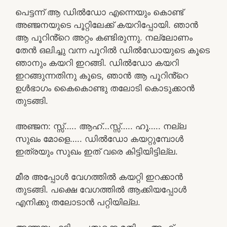
പെട്ടന്ന് ആ ഡിൽഡോ എന്നെയും കൊണ്ട്
അഞ്ജനയുടെ പൂറ്റിലേക്ക് കയറിപ്പോയി. ഞാൻ
ആ പൂറിൻ്റെ അറ്റം കണ്ടിരുന്നു. നല്ലോണം
തേൻ ഒലിച്ചു വന്ന പൂറിൽ ഡിൽഡോയുടെ കൂടെ
ഞാനും കയറി ഇറങ്ങി. ഡിൽഡോ കയറി
ഇറങ്ങുന്നതിനു കൂടെ, ഞാൻ ആ പൂറിൻ്റെ
ഉൾഭാഗം കൈകൊണ്ടു തലോടി കൊടുക്കാൻ
തുടങ്ങി.
അഞ്ജന: സ്സ്‌….. ആഹ്…സ്സ്….. ഹൂ….. നല്ല
സുഖം മോളെ….. ഡിൽഡോ കയറ്റുമ്പോൾ
ഇത്രയും സുഖം ഇത് വരെ കിട്ടിയിട്ടില്ല.
മീര അപ്പോൾ വേഗത്തിൽ കയറ്റി ഇറക്കാൻ
തുടങ്ങി. പക്ഷെ വേഗത്തിൽ ആക്കിയപ്പോൾ
എനിക്കു തലോടാൻ പറ്റിയില്ല.