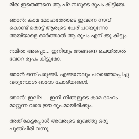
മീര: ഇതെങ്ങനെ ആ പ്ലമ്പറുടെ രൂപം കിട്ടിയേ.
ഞാൻ: കാമ മോഹത്തോടെ ഇവനെ നാവ്
കൊണ്ട് തൊട്ട് ആരുടെ പേര് പറയുന്നോ
അയ്യാളെ ഓർത്താൽ ആ രൂപം എനിക്കു കിട്ടും.
നമിത: അപ്പൊ… ഇനിയും അങ്ങനെ ചെയ്താൽ
വേറെ രൂപം കിട്ടുമോ.
ഞാൻ ഒന്ന് പരുങ്ങി. എങ്ങനേലും പറഞ്ഞൊപ്പിച്ചു
വരുമ്പോൾ ഓരോ ചോദ്യങ്ങൾ.
ഞാൻ: ഇല്ല…. ഇനി നിങ്ങളുടെ കാമ ദാഹം
മാറ്റുന്ന വരെ ഈ രൂപമായിരിക്കും.
അത് കേട്ടപ്പോൾ അവരുടെ മുഖത്തു ഒരു
പുഞ്ചിരി വന്നു.