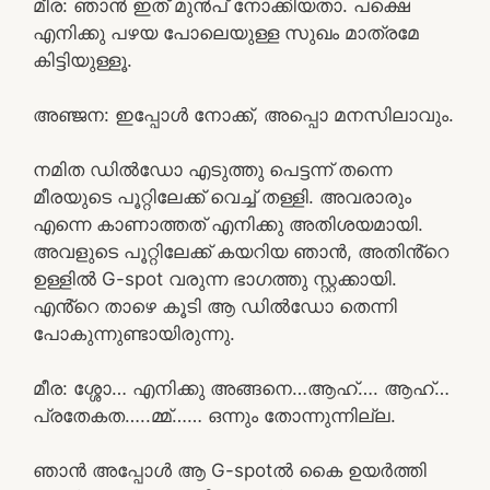
മീര: ഞാൻ ഇത് മുൻപ് നോക്കിയതാ. പക്ഷെ
എനിക്കു പഴയ പോലെയുള്ള സുഖം മാത്രമേ
കിട്ടിയുള്ളൂ.
അഞ്ജന: ഇപ്പോൾ നോക്ക്, അപ്പൊ മനസിലാവും.
നമിത ഡിൽഡോ എടുത്തു പെട്ടന്ന് തന്നെ
മീരയുടെ പൂറ്റിലേക്ക് വെച്ച് തള്ളി. അവരാരും
എന്നെ കാണാത്തത് എനിക്കു അതിശയമായി.
അവളുടെ പൂറ്റിലേക്ക് കയറിയ ഞാൻ, അതിൻ്റെ
ഉള്ളിൽ G-spot വരുന്ന ഭാഗത്തു സ്റ്റക്കായി.
എൻ്റെ താഴെ കൂടി ആ ഡിൽഡോ തെന്നി
പോകുന്നുണ്ടായിരുന്നു.
മീര: ശ്ശോ… എനിക്കു അങ്ങനെ…ആഹ്…. ആഹ്…
പ്രതേകത…..മ്മ്…… ഒന്നും തോന്നുന്നില്ല.
ഞാൻ അപ്പോൾ ആ G-spotൽ കൈ ഉയർത്തി