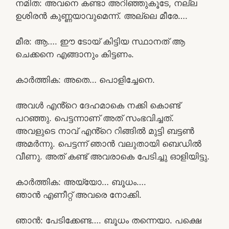
നമിത: അവനെ കണ്ടാ അറിഞ്ഞുകൂടേ, നല്ല
ഉശിരൻ കുണ്ണയാവുമെന്ന്. അല്ലെ മീരേ….
മീര: ആ…. ഈ ടോയ് കിട്ടിയ സ്ഥാനത് ആ
ചെക്കനെ എങ്ങാനും കിട്ടണം.
കാർത്തിക: അതെ… പൊളിച്ചേനെ.
അവൾ എൻ്റെ ദേഹമാകെ നക്കി കൊണ്ട്
പറഞ്ഞു. പെട്ടന്നാണ് അത് സംഭവിച്ചത്.
അവളുടെ നാവ് എൻ്റെ റിങ്ങിൽ മുട്ടി ബട്ടൺ
അമർന്നു. പെട്ടന്ന് ഞാൻ വലുതായി ബെഡിൽ
വീണു. അത് കണ്ട് അവരാകെ പേടിച്ചു ഓളിയിട്ടു.
കാർത്തിക: അയ്യോ… ബൂധം….
ഞാൻ എണീറ്റ് അവരെ നോക്കി.
ഞാൻ: പേടിക്കേണ്ട…. ബൂധം തന്നെയാ. പക്ഷെ