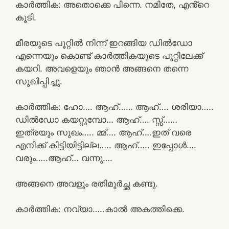
കാർത്തിക: അതൊക്കെ പിന്നെ. നമിതേ, എൻ്റെ
കൂടി.
മീരയുടെ പൂറ്റിൽ നിന്ന് ഇറങ്ങിയ ഡിൽഡോ
എന്നെയും കൊണ്ട് കാർത്തികയുടെ പൂറ്റിലേക്ക്
കയറി. അവളെയും ഞാൻ അങ്ങനെ തന്നെ
സുഖിപ്പിച്ചു.
കാർത്തിക: ഹോ…. ആഹ്…… ആഹ്…. ശരിയാ…..
ഡിൽഡോ കയറ്റുമ്പോ… ആഹ്…. സ്സ്‌……
ഇത്രയും സുഖം….. മ്മ്…. ആഹ്….ഇത് വരെ
എനിക്ക് കിട്ടിയിട്ടില്ല….. ആഹ്….. ഇപ്പോൾ….
വരും…..ആഹ്… വന്നു….
അങ്ങനെ അവളും രതിമൂർച്ഛ കണ്ടു.
കാർത്തിക: നവ്യാ…..കാൽ അകത്തിക്കെ.