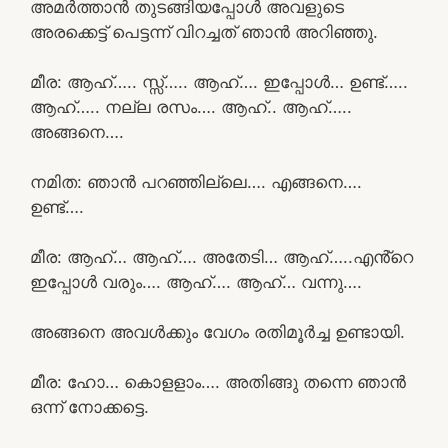
അമർത്താൻ തുടങ്ങിയപ്പോൾ അവളുടെ
അരക്കെട്ട് പെട്ടന്ന് വിറച്ചത് ഞാൻ അറിഞ്ഞു.
മീര: ആഹ്….. സ്സ്‌….. ആഹ്…. ഇപ്പോൾ… ഉണ്ട്…..
ആഹ്….. നല്ല രസം…. ആഹ്.. ആഹ്…..
അങ്ങനെ….
നമിത: ഞാൻ പറഞ്ഞില്ലെ…. എങ്ങനെ….
ഉണ്ട്….
മീര: ആഹ്… ആഹ്…. അതേടി… ആഹ്…..എൻ്റെ
ഇപ്പോൾ വരും…. ആഹ്…. ആഹ്… വന്നു….
അങ്ങനെ അവൾക്കും വേഗം രതിമൂർച്ച ഉണ്ടായി.
മീര: ഹോ… കൊളളാം…. അതിങ്ങു തന്നെ ഞാൻ
ഒന്ന് നോക്കട്ടെ.