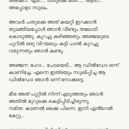
അഞ്ജന: എടി…. പതുക്കെ മതി….. ആഹ്…
അപ്പോളാ സുഖം.
അവൾ പതുക്കെ അത് കയറ്റി ഇറക്കാൻ
തുടങ്ങിയപ്പോൾ ഞാൻ വീണ്ടും തലോടി
കൊടുത്തു. കുറച്ചു കഴിഞ്ഞതും അഞ്ജയുടെ
പൂറിൽ ഒരു വിറയലും കട്ടി പാൽ കുറച്ചു
വരുന്നതും ഞാൻ കണ്ടു.
അഞ്ജന: ഹോ… പോയെടി… ആ ഡിൽഡോ ഒന്ന്
കാണിച്ചേ. എന്നെ ഇത്രയും സുഖിപ്പിച്ച ആ
ഡിൽഡോ ഞാൻ ഒന്ന് നോക്കട്ടെ.
മീര അത് പൂറ്റിൽ നിന്ന് എടുത്തതും ഞാൻ
അതിൽ മുറുക്കെ കെട്ടിപ്പിടിച്ചിരുന്നു.
നമിത: കാണൽ ഒക്കെ പിന്നെ. ഇനി എൻ്റെൽ
കേറ്റു…