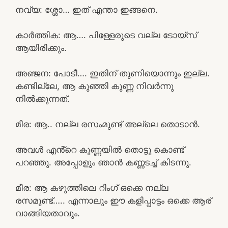
നവ്യ: ശ്ശോ… ഇത് എന്താ ഇങ്ങനെ.
കാർത്തിക: ആ…. പിള്ളേരുടെ വല്ല ടോയ്‌സ്
ആയിരിക്കും.
അഞ്ജന: പോടീ…. ഇതിന് തുണിയൊന്നും ഇല്ല.
കണ്ടില്ലേ, ആ കുഞ്ഞി കുണ്ണ നിവർന്നു
നിൽക്കുന്നത്.
മീര: ആ.. നല്ല രസംമുണ്ട് അല്ലെ തൊടാൻ.
അവൾ എൻ്റെ കുണ്ണയിൽ തൊട്ടു കൊണ്ട്
പറഞ്ഞു. അപ്പോളും ഞാൻ കണ്ണടച്ച് കിടന്നു.
മീര: ആ കഴുത്തിലെ റിംഗ് ഒക്കെ നല്ല
രസമുണ്ട്….. എന്നാലും ഈ കളിപ്പാട്ടം ഒക്കെ ആര്
വാങ്ങിയതാവും.