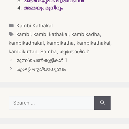
ചക്രവ്യൂഹം 6 [രാവണൻ
അമ്മയും മുനീറും
Categories
Kambi Kathakal
Tags
kambi
,
kambi kathakal
,
kambikadha
,
kambikadhakal
,
kambikatha
,
kambikathakal
,
kambikuttan
,
Samba
,
കുക്കോൾഡ്
Post
മൂന്ന് പെൺകുട്ടികൾ 1
navigation
എന്റെ ആദ്യാനുഭവം
Search
for: