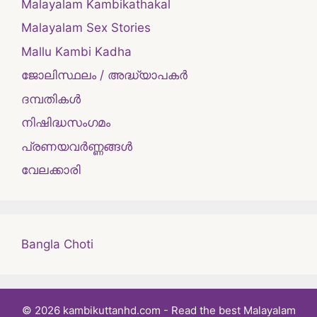
Malayalam Kambikathakal
Malayalam Sex Stories
Mallu Kambi Kadha
ജോലിസ്ഥലം / അദ്ധ്യാപകർ
ദമ്പതികള്‍
നിഷിദ്ധസംഗമം
പ്രണയവർണ്ണങ്ങൾ
വേലക്കാരി
Bangla Choti
© 2026 kambikuttanhd.com - Read the best Malayalam