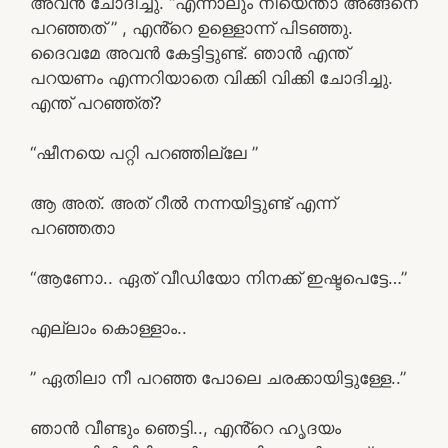
അവൻ ചോദിച്ചു. “എന്നാലും നീയെന്താ അങ്ങനെ
പറഞ്ഞത് ” , എൻ്റെ ഉള്ളൊന്ന് പിടഞ്ഞു.
ദൈവമേ അവൻ കേട്ടിട്ടുണ്ട്. ഞാൻ എന്ത്
പറയണം എന്നറിയാതെ വിക്കി വിക്കി ചോദിച്ചു.
എന്ത് പറഞ്ഞ്ത്?
“ഷീനയെ പറ്റി പറഞ്ഞില്ലേ ”
ആ അത്. അത് റീൽ നന്നയിട്ടുണ്ട് എന്ന്
പറഞ്ഞതാ
“ആണോ.. ഏത് വീഡിയോ നിനക്ക് ഇഷ്ടപെട്ടേ…”
എല്ലാം കൊള്ളാം..
” ഏതിലാ നീ പറഞ്ഞ പോലെ ചരക്കായിട്ടുള്ളേ..”
ഞാൻ വീണ്ടും ഞെട്ടി.., എൻ്റെ ഹൃദയം