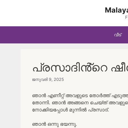
Skip
Malaya
to
content
F
വീട്
പ്രസാദിൻ്റെ ഷീ
ജനുവരി 9, 2025
ഞാൻ എണീറ്റ് അവളുടെ തോർത്ത് എടുത്തു
തോന്നി. ഞാൻ അങ്ങനെ ചെയ്ത് അവളുടെ മണ
നോക്കിയപ്പോൾ മുന്നിൽ പ്രസാദ്.
ഞാൻ ഒന്നു ഭയന്നു.