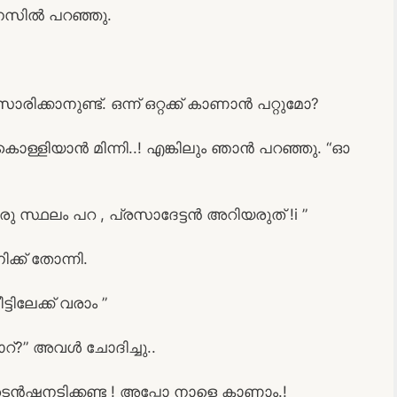
സിൽ പറഞ്ഞു.
രിക്കാനുണ്ട്. ഒന്ന് ഒറ്റക്ക് കാണാൻ പറ്റുമോ?
ു കൊള്ളിയാൻ മിന്നി..! എങ്കിലും ഞാൻ പറഞ്ഞു. “ഓ
ഒരു സ്ഥലം പറ , പ്രസാദേട്ടൻ അറിയരുത് !i ”
ക് തോന്നി.
ടിലേക്ക് വരാം ”
റ്?” അവൾ ചോദിച്ചു..
ൻഷനടിക്കണ്ട ! അപ്പോ നാളെ കാണാം.!