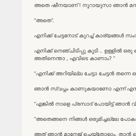
അതെ ഷീനയാണ് ! നൂറായുസാ ഞാൻ മന
“അതെ”.
എനിക്ക് ചേട്ടനോട് കുറച്ച് കാര്യങ്ങൾ സംസാ
എനിക്ക് നെഞ്ചിടിപ്പു കൂടി .. ഉള്ളിൽ ഒര
അതിനെന്താ , എവിടെ കാണാം? ”
“എനിക്ക് അറിയില്ല ചേട്ടാ ചേട്ടൻ തന്നെ 
ഞാൻ സ്വപ്നം കാണുകയാണോ എന്ന് എനിക്
“എങ്കിൽ നാളെ പ്രസാദ് പോയിട്ട് ഞാൻ വീട്
“അതെങ്ങനെ നിങ്ങൾ ഒരുമിച്ചല്ലേ പോകാ
അത് ഞാൻ മാനേജ് ചെയ്തോളാം, താൻ ടെ