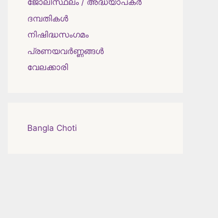
ജോലിസ്ഥലം / അദ്ധ്യാപകർ
ദമ്പതികള്‍
നിഷിദ്ധസംഗമം
പ്രണയവർണ്ണങ്ങൾ
വേലക്കാരി
Bangla Choti