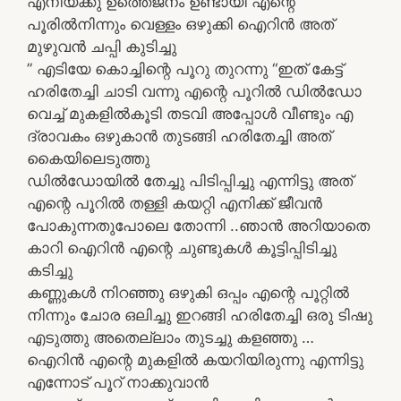
എനിയ്ക്കു ഉത്തെജനം ഉണ്ടായി എന്റെ
പൂരിൽനിന്നും വെള്ളം ഒഴുക്കി ഐറിൻ അത്
മുഴുവൻ ചപ്പി കുടിച്ചു
” എടിയേ കൊച്ചിന്റെ പൂറു തുറന്നു “ഇത് കേട്ട്
ഹരിതേച്ചി ചാടി വന്നു എന്റെ പൂറിൽ ഡിൽഡോ
വെച്ച് മുകളിൽകൂടി തടവി അപ്പോൾ വീണ്ടും എ
ദ്രാവകം ഒഴുകാൻ തുടങ്ങി ഹരിതേച്ചി അത്
കൈയിലെടുത്തു
ഡിൽഡോയിൽ തേച്ചു പിടിപ്പിച്ചു എന്നിട്ടു അത്
എന്റെ പൂറിൽ തള്ളി കയറ്റി എനിക്ക് ജീവൻ
പോകുന്നതുപോലെ തോന്നി ..ഞാൻ അറിയാതെ
കാറി ഐറിൻ എന്റെ ചുണ്ടുകൾ കൂട്ടിപ്പിടിച്ചു
കടിച്ചു
കണ്ണുകൾ നിറഞ്ഞു ഒഴുകി ഒപ്പം എന്റെ പൂറ്റിൽ
നിന്നും ചോര ഒലിച്ചു ഇറങ്ങി ഹരിതേച്ചി ഒരു ടിഷു
എടുത്തു അതെല്ലാം തുടച്ചു കളഞ്ഞു …
ഐറിൻ എന്റെ മുകളിൽ കയറിയിരുന്നു എന്നിട്ടു
എന്നോട് പൂറ് നാക്കുവാൻ