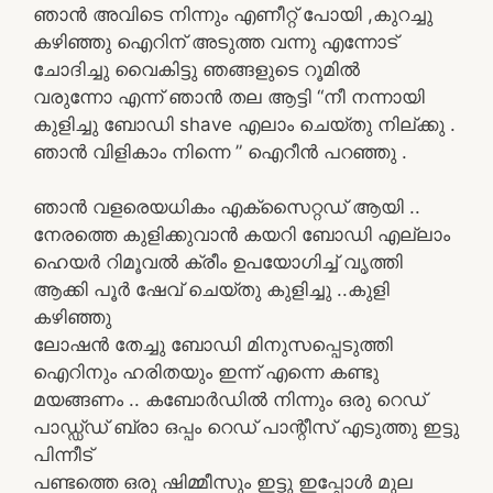
ഞാൻ അവിടെ നിന്നും എണീറ്റ് പോയി ,കുറച്ചു
കഴിഞ്ഞു ഐറിന് അടുത്ത വന്നു എന്നോട്
ചോദിച്ചു വൈകിട്ടു ഞങ്ങളുടെ റൂമിൽ
വരുന്നോ എന്ന് ഞാൻ തല ആട്ടി “നീ നന്നായി
കുളിച്ചു ബോഡി shave എലാം ചെയ്തു നില്ക്കു .
ഞാൻ വിളികാം നിന്നെ ” ഐറീൻ പറഞ്ഞു .
ഞാൻ വളരെയധികം എക്സൈറ്റഡ് ആയി ..
നേരത്തെ കുളിക്കുവാൻ കയറി ബോഡി എല്ലാം
ഹെയർ റിമൂവൽ ക്രീം ഉപയോഗിച്ച് വൃത്തി
ആക്കി പൂർ ഷേവ് ചെയ്തു കുളിച്ചു ..കുളി
കഴിഞ്ഞു
ലോഷൻ തേച്ചു ബോഡി മിനുസപ്പെടുത്തി
ഐറിനും ഹരിതയും ഇന്ന് എന്നെ കണ്ടു
മയങ്ങണം .. കബോർഡിൽ നിന്നും ഒരു റെഡ്
പാഡ്ഡ്ഡ് ബ്രാ ഒപ്പം റെഡ് പാന്റീസ് എടുത്തു ഇട്ടു
പിന്നീട്
പണ്ടത്തെ ഒരു ഷിമ്മീസും ഇട്ടു ഇപ്പോൾ മുല