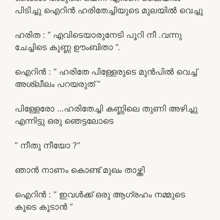
പിടിച്ചു ഐറിൻ ഹരിതേച്ചിയുടെ മുലയിൽ വെച്ചു
ഹരിത : ” എവിടെയാരുനേടി പൂറി നീ .വന്നു
ചേച്ചിടെ കുണ്ണ ഊംബിതാ “.
ഐറിൻ : ” ഹരിതേ പിള്ളേരുടെ മുൻപിൽ വെച്ച്
അശ്ലീലം പറയരുത് ”
പിള്ളേരോ …ഹരിതേച്ചി കണ്ണിലെ തുണി അഴിച്ചു
എന്നിട്ടു ഒരു ഞെട്ടലോടെ
” നീതു നീയോ ?”
ഞാൻ നാണം കൊണ്ട് മുഖം താഴ്ത്തി
ഐറിൻ : ” ഇവൾക്ക് ഒരു ആഗ്രഹം നമ്മുടെ
കൂടെ കൂടാൻ ”