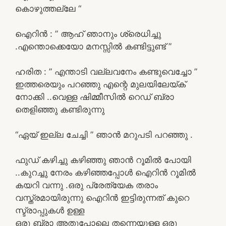
കൊഴുത്തല്ലേ “
ഐറിൻ : ” ആഹ് ഞാനും ശ്രെധിച്ചു
.എന്തൊക്കെയോ മനസ്സിൽ കണ്ടിട്ടുണ്ട് ”
ഹരിത : ” എന്താടി വല്ലവനേം കണ്ടുവെച്ചോ ”
ഇത്തരെയും പറഞ്ഞു എന്റെ മുലയിലേയ്ക്
നോക്കി ..വെള്ള ഷിമ്മീസിൽ റെഡ് ബ്രാ
തെളിഞ്ഞു കണ്ടിരുന്നു
“ഏയ് ഇല്ല ചേച്ചി ” ഞാൻ മറുപടി പറഞ്ഞു .
ഫുഡ് കഴിച്ചു കഴിഞ്ഞു ഞാൻ റൂമിൽ പോയി
..കുറച്ചു നേരം കഴിഞ്ഞപ്പോൾ ഐറിൻ റൂമിൽ
കയറി വന്നു .ഒരു പ്രേത്യേക തരാം
വസ്ത്രമായിരുന്നു ഐറിൻ ഇട്ടിരുന്നത് കുറെ
സ്ട്രാപ്പുകൾ ഉള്ള
ഒരു ബ്രാ അതുപോലെ തന്നെയുള്ള ഒരു