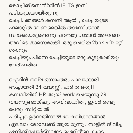
കോച്ചിങ് സെൻ്ററിൽ IELTS ഇന്
പടിക്കുകയായിരുന്നു
ചേച്ചി. ഞങ്ങൾ കമ്പനി ആയി , ചേച്ചിയുടെ
ഫ്ലാറ്റിൽ വേണമെങ്കിൽ താമസിക്കാൻ
സൗകര്യമുണ്ടെന്നു പറഞ്ഞു ..ഞാൻ അങ്ങനെ
അവിടെ താമസമാക്കി .ഒരു ചെറിയ 2bhk ഫ്ലാറ്റ്
ഞാനും
ചേച്ചിയും പിന്നെ ചേച്ചിയുടെ ഒരു കൂട്ടുകാരിയും
പേര് ഹരിത
ഐറിൻ നല്ല ഒന്നാംതരം പാലാക്കാരി
അച്ചായതി 24 വയസ്സ് , ഹരിത ഒരു IT
കമ്പനിയിൽ HR ആയി work ചെയുന്നു 29
വയസുണ്ടാങ്കിലും അവിവാഹിത , ഇവർ രണ്ടു
പേരും സിറ്റിയിൽ
പഠിച്ചുവളർന്നതിനാൽ വേഷവിധാനങ്ങൾ
എല്ലാം മോഡേൺ ആയിരുന്നു . നാട്ടിൽ ജീവിച്ച
എനിക്ക് ഷോർട്സ് ഇട്ട ഐറിൻ്റെ കൂടെ