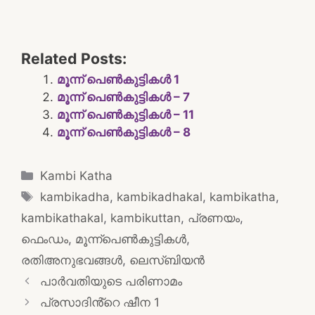
Related Posts:
മൂന്ന് പെൺകുട്ടികൾ 1
മൂന്ന്‌ പെൺകുട്ടികൾ – 7
മൂന്ന്‌ പെൺകുട്ടികൾ – 11
മൂന്ന്‌ പെൺകുട്ടികൾ – 8
Categories
Kambi Katha
Tags
kambikadha
,
kambikadhakal
,
kambikatha
,
kambikathakal
,
kambikuttan
,
പ്രണയം
,
ഫെംഡം
,
മൂന്ന്പെൺകുട്ടികൾ
,
രതിഅനുഭവങ്ങൾ
,
ലെസ്ബിയൻ
Post
പാർവതിയുടെ പരിണാമം
navigation
പ്രസാദിൻ്റെ ഷീന 1