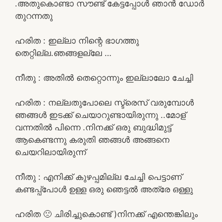
.അതുകൊണ്ടാ സൗണ്ട് കേട്ടപ്പോൾ ഞാൻ ഡോർ
തുറന്നതു
ഹരിത : ഇല്ലാ നിന്റെ ഭാഗത്തു
തെറ്റില്ല.ഞങ്ങളല്ലേ …
നീതു : അതിൽ തെറ്റൊന്നും ഇല്ലാലോ ചേച്ചി
ഹരിത : നല്ലതുപോലെ സ്ട്രെസ് വരുമ്പോൾ
ഞങ്ങൾ ഇടക്ക് ചെയാറുണ്ടായിരുന്നു ..മോള്
വന്നതിൽ പിന്നെ .നിനക്ക് ഒരു ബുദ്ധിമുട്ട്
ആകെണ്ടന്നു കരുതി ഞങ്ങൾ അങ്ങനെ
ചെയറിലായിരുന്ന്
നീതു : എനിക്ക് കുഴപ്പമില്ല ചേച്ചി പെട്ടാണ്
കണ്ടപ്പ്പോൾ ഉള്ള ഒരു ഞെട്ടൽ അത്രേ ഒള്ളു
ഹരിത 🙁 ചിരിച്ചുകൊണ്ട് )നിനക്ക് എന്തെങ്കിലും