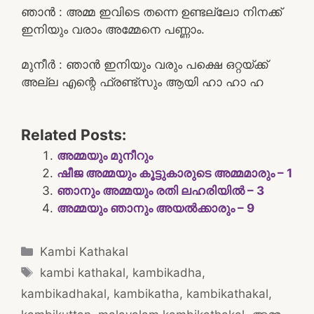
ഞാൻ : അമ്മ ഇവിടെ തന്നെ ഉണ്ടല്ലോ നിനക്ക്
ഇനിയും വരാം അമ്മേനെ പണ്ണാം.
മുനീർ : ഞാൻ ഇനിയും വരും പക്ഷെ ഒറ്റയ്ക്ക്
അല്ല എന്റെ ഫ്രണ്ട്സും ആയി ഹാ ഹാ ഹ
Related Posts:
അമ്മയും മുനീറും
ഷീജ അമ്മയും കൂട്ടുകാരുടെ അമ്മമാരും – 1
ഞാനും അമ്മയും രതി ലഹരിയിൽ – 3
അമ്മയും ഞാനും അയൽക്കാരും – 9
Categories
Kambi Kathakal
Tags
kambi kathakal
,
kambikadha
,
kambikadhakal
,
kambikatha
,
kambikathakal
,