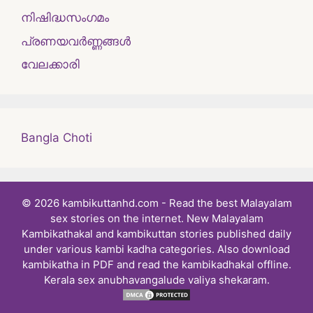
നിഷിദ്ധസംഗമം
പ്രണയവർണ്ണങ്ങൾ
വേലക്കാരി
Bangla Choti
© 2026 kambikuttanhd.com - Read the best Malayalam
sex stories on the internet. New Malayalam
Kambikathakal and kambikuttan stories published daily
under various kambi kadha categories. Also download
kambikatha in PDF and read the kambikadhakal offline.
Kerala sex anubhavangalude valiya shekaram.