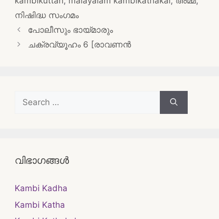
kambikuttan
,
malayalam kambikathakal
,
അമ്മ
,
നിഷിദ്ധ സംഗമം
Post
പോലീസും ഭായ്മാരും
navigation
ചക്രവ്യൂഹം 6 [രാവണൻ
Search
for:
വിഭാഗങ്ങൾ
Kambi Kadha
Kambi Katha