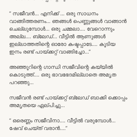
” സജീവൻ… എനിക്ക് … ഒരു സാധനം
വാങ്ങിത്തരണം… ഞങ്ങൾ പെണ്ണുങ്ങൾ വാങ്ങാൻ
ചെല്ലുമ്പോൾ… ഒരു ചമ്മലാ…. വേറൊന്നും
അല്ല…. ബ്ലേഡ്… വീട്ടിൽ ആണുങ്ങൾ
ഇല്ലാത്തതിന്റെ ഓരോ കഷ്ടപ്പാടേ…. കൂടിയ
ഇനം രണ്ട് പായ്ക്കറ്റ് വാങ്ങിച്ചോ…”
അഞ്ഞൂറിന്റെ ഗാന്ധി സജീവിന്റെ കയ്യിൽ
കൊടുത്ത്…. ഒരു ഭാവഭേദമില്ലാതെ അമൃത
പറഞ്ഞു…
സജീവൻ രണ്ട് പായ്ക്കറ്റ് ബ്ലേഡ് ബാക്കി ക്കൊപ്പം
അമൃതയെ ഏല്പിച്ചു…
” ഒരെണ്ണം സജീവിനാ…. വീട്ടിൽ വരുമ്പോൾ…
ഷേവ് ചെയ്ത് വരാൻ….”