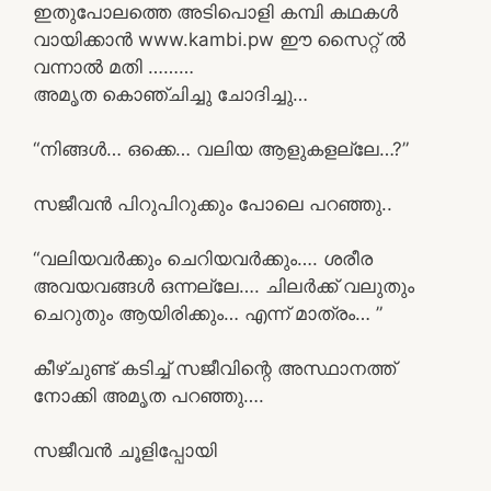
ഇതുപോലത്തെ അടിപൊളി കമ്പി കഥകൾ
വായിക്കാൻ www.kambi.pw ഈ സൈറ്റ് ൽ
വന്നാൽ മതി ………
അമൃത കൊഞ്ചിച്ചു ചോദിച്ചു…
“നിങ്ങൾ… ഒക്കെ… വലിയ ആളുകളല്ലേ…?”
സജീവൻ പിറുപിറുക്കും പോലെ പറഞ്ഞു..
“വലിയവർക്കും ചെറിയവർക്കും…. ശരീര
അവയവങ്ങൾ ഒന്നല്ലേ…. ചിലർക്ക് വലുതും
ചെറുതും ആയിരിക്കും… എന്ന് മാത്രം… ”
കീഴ്ചുണ്ട് കടിച്ച് സജീവിന്റെ അസ്ഥാനത്ത്
നോക്കി അമൃത പറഞ്ഞു….
സജീവൻ ചൂളിപ്പോയി