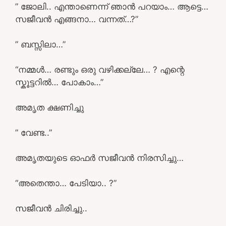
” ജോലി.. എന്താണെന്ന് ഞാൻ പറയാം… ആട്ടെ…
സജീവൻ എങ്ങനാ… വന്നത്…?”
” ബസ്സിലാ…”
“നമ്മൾ… രണ്ടും ഒരു വഴിക്കല്ലേ… ? എന്റെ
സ്കൂട്ടറിൽ… പോകാം…”
അമൃത ക്ഷണിച്ചു
” വേണ്ട..”
അമൃതയുടെ ഓഫർ സജീവൻ നിരസിച്ചു…
“അതെന്താ… പേടിയാ.. ?”
സജീവൻ ചിരിച്ചു..