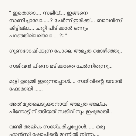
” ഇതെന്താ…. സജീവ്…. ഇങ്ങനെ
നാണിച്ചാലോ……? ചേർന്ന് ഇരിക്ക്…. ബാലൻസ്
കിട്ടില്ല…. ചുറ്റി പിടിക്കാൻ ഒന്നും
പറഞ്ഞില്ലല്ലോ…. ?: ”
ഗുണദോഷിക്കുന്ന പോലെ അമൃത മൊഴിഞ്ഞു..
സജീവൻ പിന്നെ മടിക്കാതെ ചേർന്നിരുന്നു…
മുട്ടി ഉരുമ്മി ഇരുന്നപ്പോൾ…. സജീവിന്റെ ജവാൻ
ഫോമായി ……
അത് മുതലെടുക്കാനായി അമൃത അല്പം
പിന്നോട്ട് നീങ്ങിയത് സജീവിനും ഇഷ്ടമായി..
വണ്ടി അല്പം സഞ്ചരിച്ചപ്പോൾ…… ഒരു
ഫാൻസി ഷോപ്പിന്റെ മുന്നിൽ നിന്നു….