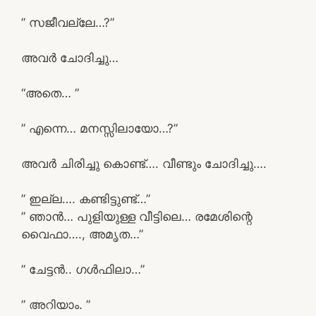
” സജീവല്ലേ…?”
അവർ ചോദിച്ചു…
“അതെ… ”
” എന്നെ… മനസ്സിലായോ…?”
അവർ ചിരിച്ചു കൊണ്ട്…. വീണ്ടും ചോദിച്ചു….
” ഇല്ല…. കണ്ടിട്ടുണ്ട്…”
” ഞാൻ… പുളിയുള്ള വീട്ടിലെ… രമേശിന്റെ
വൈഫാ…., അമൃത…”
” ചേട്ടൻ.. ഗൾഫിലാ…”
” അറിയാം. ”