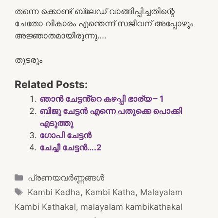
തന്നെ ക്കൊണ്ട് ബ്ലേഡ് വാങ്ങിപ്പിച്ചതിന്റെ
ചേതോ വികാരം എന്തെന്ന് സജീവന് അപ്പോഴും
അജ്ഞാതമായിരുന്നു….
തുടരും
Related Posts:
ഞാൻ ചേട്ടൻ്റെ കഴപ്പി ഭാര്യ – 1
ബിജു ചേട്ടൻ എന്നെ പതുക്കെ പൊക്കി
എടുത്തു
ഗോപി ചേട്ടൻ
ചേച്ചീ ചേട്ടൻ….2
Categories
പ്രണയവർണ്ണങ്ങൾ
Tags
Kambi Kadha
,
Kambi Katha
,
Malayalam
Kambi Kathakal
,
malayalam kambikathakal