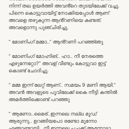
നിന്ന് തല ഉയർത്തി അവൻ്റെ തുടയിലേക്ക് വച്ചു.
പിന്നെ കൊട്ടുവായിട്ട് നോക്കിയപ്പോൾ ആണ്
അവളെ തഴുകുന്ന ആൻ്റണിയെ കണ്ടത്.
അവളൊന്നു പുഞ്ചിരിച്ചു.
” മോണിംഗ് മമ്മാ..” ആൻ്റണി പറഞ്ഞ്ഞു
” മോണിംഗ് മോഹ്നിങ്.. ഹാ.. നീ നേരത്തെ
എഴുന്നേറ്റോ?” അവള് വീണ്ടും കോട്ടുവാ ഇട്ട്
കൊണ്ട് ചോദിച്ചു.
” മമ്മ ഇന്ന് ലേറ്റ് ആണ്.. സമയം 9 മണി ആയി.”
അവൻ അവളുടെ പൂവിലേക്ക് കൈ നീട്ടി കന്തിൽ
അമർത്തിക്കൊണ്ട് പറഞ്ഞു
” ആണോ..മൈര്..ഇന്നലെ നല്ല മൂഡ്
ആരുന്നു.. ഉറങ്ങിയപോ രണ്ടോ മൂന്നോ
എങ്ങാണ്ടായി.. നീ ഇന്നലെ പച്ചക്ക് ആന്നോടാ