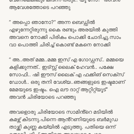
ആവേശത്തോടെ പറഞ്ഞു
” അപ്പൊ ഞാനോ?” അന്ന ബെഡ്ഡിൽ
എഴുന്നേറ്റിരുന്നു കൈ രണ്ടും അരയിൽ കുത്തി
അവനെ നോക്കി പിരികം പൊക്കി ചോദിച്ചു.സാം
വാ പൊത്തി ചിരിച്ച് കൊണ്ട് മകനെ നോക്കി
” അ..അത് മമ്മ..മമ്മ ഇസ് എ ഗോഡ്ഡസ്.. മമ്മയെ
കളിക്കുന്നത്.. ഇട്സ്സ് ലൈക് ഹേവൻ.. പക്ഷേ
സോഫി.. ഷി ഈസ് ലൈക് എ ഫക്കിങ് സെക്സ്
ഡോൾ.. ഒരു തനി വേശ്യ..ഞങ്ങളുടെ ഇഷ്ടമാണ്
മേമയുടെ ഇഷ്ടം. ഐ ലൗ ദാറ്റ് ആറ്റിറ്റ്യൂട്”
അവൻ ചിരിയോടെ പറഞ്ഞു
അവളൊരു ചിരിയോടെ സാമിൻ്റെ മടിയിൽ
കമഴ്ന്ന് കിടന്നു.പിന്നെ ആൻ്റണിയുടെ ബർമുഡ
താഴ്ത്തി കുണ്ണ കയ്യിൽ എടുത്തു. പതിയെ ഒന്ന്