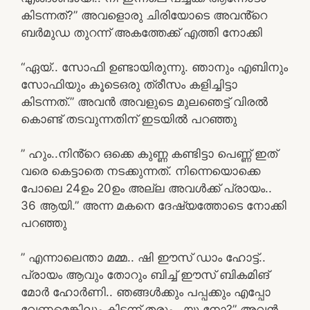
കിടന്നത്?” അവളൊരു ചിരിയോടെ അവൻ്റെ
ബർമുഡ തുറന്ന് അകത്തേക്ക് എത്തി നോക്കി
“ഏയ്.. സോഫി ഉണ്ടായിരുന്നു. ഞാനും എബിനും
സോഫിയും കൂടെഒരു ത്രീസം കളിച്ചിട്ടാ
കിടന്നത്.” അവൻ അവളുടെ മുലഞെട്ട് വിരൽ
കൊണ്ട് തടവുന്നതിന് ഇടയിൽ പറഞ്ഞു
” ഹും..നിൻ്റെ ഒക്കെ കുണ്ണ കണ്ടിട്ടാ പെണ്ണ് ഇത്
വരെ കെട്ടാതെ നടക്കുന്നത്. നിന്നെയൊക്കെ
പോലെ 24ഉം 20ഉം അല്ല അവൾക്ക് പ്രായം..
36 ആയി.” അന്ന മകനെ ദേഷ്യത്തോടെ നോക്കി
പറഞ്ഞു
” എന്നാലെന്താ മമ്മ.. ഷി ഈസ് ഡാം ഹോട്ട്..
പ്രായം ആവും തോറും ബിച്ച് ഈസ് ബികമിങ്
മോർ ഹോർണി.. ഞങ്ങൾക്കും പപ്പക്കും എപ്പോ
വേണമെങ്കിലും കിടന്ന് തരും.. യൂ നോ?” അവൻ