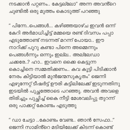
നടക്കാൻ പറ്റണം.. കേട്ടല്ലോ” അന്ന അവൻ്റെ
ചുണ്ടിൽ ഒരു മുത്തം കൊടുത്ത് പറഞ്ഞു
” പിന്നേ..പെങ്ങൾ… കഴിഞ്ഞയാഴ്ച ഇവൻ ഒന്ന്
കേറി അർമാധിച്ചിട്ട് മമ്മയെ രണ്ട് ദിവസം പപ്പാ
എടുത്തോണ്ട് നടന്നത് മറന്ന് പോയാ.. ഈ
നാറിക്ക് പൂറു കണ്ടാ പിന്നെ അമ്മെന്നും
പെങ്ങൾന്നും ഒന്നും ഇല്ല.. അല്ലേഡാ
ചക്കരേ..? ഹാ.. ഇവനെ ഒക്കെ കെട്ടുന്ന
കൊച്ചിനെ സമ്മതിക്കണം.. കവ കൂട്ടി പിടിക്കാൻ
നേരം കിട്ടിയാൽ മുൻജന്മസുകൃതം” ജെന്നി
എഴുന്നേറ്റ് ടീഷർട്ട് ഊരി കട്ടിലിലേക്ക് ഇടുന്നതിനു
ഇടയിൽ പുച്ഛത്തോടെ പറഞ്ഞു. അവൻ അവളെ
തിരിച്ചും പുച്ഛിച്ച് കൈ നീട്ടി മേശവലിപ്പു തുറന്ന്
ഒരു പാക്കറ്റ് കോണ്ടം എടുത്തു
” ഡാ ചേട്ടാ ..കോണ്ടം വേണ്ട.. ഞാൻ സേഫാ..”
ജെന്നി സാമിൻ്റെ മടിയിലേക്ക് കിടന്ന് കൊണ്ട്