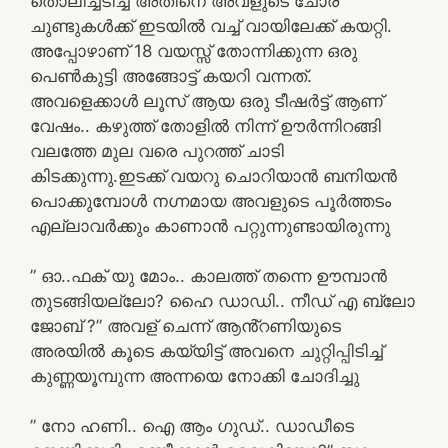
തൊലിച്ചടിച്ച് അതിനെ അവളുടെ ചോര
ചുണ്ടുകൾക്ക് ഇടയിൽ വച്ച് വായിലേക്ക് കയറ്റി.
അപ്പോഴാണ് 18 വയസ്സ് തോന്നിക്കുന്ന ഒരു
പെൺകുട്ടി അങ്ങോട്ട് കയറി വന്നത്.
അവളെക്കാൾ ലൂസ് ആയ ഒരു ടീഷർട്ട് ആണ്
വേഷം.. കഴുത്ത് തോളിൽ നിന്ന് ഊർന്നിറങ്ങി
വലത്തേ മുല വരെ പുറത്ത് ചാടി
കിടക്കുന്നു.ഇടക്ക് വയറു ചൊറിയാൻ ബനിയൻ
പൊക്കുമ്പോൾ നഗ്നമായ അവളുടെ പൂർത്തടം
എല്ലാവർക്കും കാണാൻ പറ്റുന്നുണ്ടായിരുന്നു
” ഓ..ഫക് യു മോം.. കാലത്ത് തന്നെ ഊമ്പാൻ
തുടങ്ങിയല്ലോ? ഹൈ ഡാഡി.. നീഡ് എ ബ്ലോ
ജോബ് ?” അവള് ചെന്ന് ആൻ്റണിയുടെ
അരയിൽ കൂടെ കയ്യിട്ട് അവനെ ചുറ്റിപ്പിടിച്ച്
കുണ്ണയൂമ്പുന്ന അന്നയെ നോക്കി ചോദിച്ചു
” നോ ഹണി.. ഐ ആം ഗുഡ്.. ഡാഡീടെ