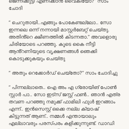
ജെന്നിക്കുട്ടി എണീക്കാൻ വൈകിയോ?” സാം
ചോദി
” ചെറുതായി..എങ്ങും പോകേണ്ടല്ലോ.. സോ
ഇന്നലെ ഒന്ന് നന്നായി മാസ്റ്റർബേറ്റ് ചെയ്തു.
അതിൻ്റെ ക്ഷീണത്തിൽ കിടന്നതാ.” അവളൊരു
ചിരിയോടെ പറഞ്ഞു. കൂടെ കൈ നീട്ടി
ആൻ്റണിയുടെ വൃക്ഷണങ്ങൾ ഞെക്കി
കൊടുക്കുകയും ചെയ്തു
” അതും റെക്കോർഡ് ചെയ്തോ?” സാം ചോദിച്ചു
” പിന്നല്ലാതെ.. ഐ അം എ ഗ്രോയിങ് പോൺ
സ്റ്റാർ പാ.. സോ ഇട്സ് ജസ്റ്റ് ഫൺ.. ഞാൻ എത്ര
തവണ പറഞ്ഞു നമുക്ക് ഫാമിലി ഫുൾ ഇറങ്ങാം
എന്ന്.. ഇൻസെസ്റ്റ് ഒക്കെ നല്ല ക്യാഷ്
കിട്ടുന്നത് ആണ്.. നമ്മൾ എന്തായാലും
എല്ലാവരും പരസ്പരം കളിക്കുന്നുണ്ട്. ഡാഡി