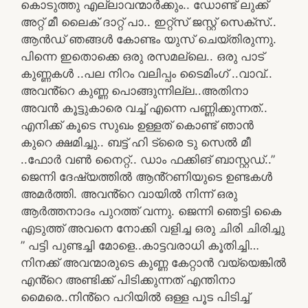
കൊടുത്തു എല്ലാവന്മാർക്കും.. ഡോണ്ട് ലുക്ക്
അറ്റ് മീ ലൈക് ദാറ്റ് പാ.. ഇറ്റ്സ് ജസ്റ്റ് സെക്സ്..
ആൻഡ് ഞങ്ങൾ കോണ്ടം യുസ് ചെയ്തിരുന്നു.
പിന്നെ ഇതൊക്കെ ഒരു രസമല്ലെ.. ഒരു പാട്
കുണ്ണകൾ ..പല നിറം വലിപ്പം ടൈമിംഗ് ..വാവ്..
അവൻ്റെ കുണ്ണ പൊങ്ങുന്നില്ല..അതിനാ
അവൻ കൂട്ടുകാരെ വച്ച് എന്നെ പണ്ണിക്കുന്നത്..
എനിക്ക് കൂടെ സുഖം ഉള്ളത് കൊണ്ട് ഞാൻ
കുറെ ക്ഷമിച്ചു.. ബട്ട് ഹി ട്രൈ ടു സെൽ മീ
..ഫോർ വൺ നൈറ്റ്.. ഡാം ഫക്കിങ് ബാസ്റ്റഡ്..”
ജെന്നി ദേഷ്യത്തിൽ ആൻ്റണിയുടെ ഉണ്ടകൾ
അമർത്തി. അവൻ്റെ വായിൽ നിന്ന് ഒരു
ആർത്തനാദം പുറത്ത് വന്നു. ജെന്നി ഞെട്ടി കൈ
എടുത്ത് അവനെ നോക്കി വളിച്ച ഒരു ചിരി ചിരിച്ചു
” പട്ടി പുണ്ടച്ചി മോളെ..കാട്ടവരാധി കൂതിച്ചി…
നിനക്ക് അവന്മാരുടെ കുണ്ണ കേറ്റാൻ വയ്യെങ്കിൽ
എൻ്റെ അണ്ടിക്ക് പിടിക്കുന്നത് എന്തിനാ
മൈരെ..നിൻ്റെ പറിയിൽ ഒള്ള പൂട പിടിച്ച്