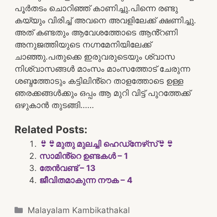
പൂർതടം ചൊറിഞ്ഞ് കാണിച്ചു.പിന്നെ രണ്ടു
കയ്യും വിരിച്ച് അവനെ അവളിലേക്ക് ക്ഷണിച്ചു.
അത് കണ്ടതും ആവേശത്തോടെ ആൻ്റണി
അനുജത്തിയുടെ നഗ്നമേനിയിലേക്ക്
ചാഞ്ഞു.പതുക്കെ ഇരുവരുടെയും ശ്വാസ
നിശ്വാസങ്ങൾ മാംസം മാംസത്തോട് ചേരുന്ന
ശബ്ദത്തോടും കട്ടിലിൻ്റെ താളത്തോടെ ഉള്ള
ഞരക്കങ്ങൾക്കും ഒപ്പം ആ മുറി വിട്ട് പുറത്തേക്ക്
ഒഴുകാൻ തുടങ്ങി……
Related Posts:
👙👙മുതു മുലച്ചി ഹെഡ്‌നേഴ്‌സ്👙👙
സാമിൻ്റെ ഉണ്ടകൾ – 1
തേൻവണ്ട് – 13
ജീവിതമാകുന്ന നൗക – 4
Categories
Malayalam Kambikathakal