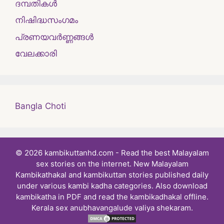
ദമ്പതികള്‍
നിഷിദ്ധസംഗമം
പ്രണയവർണ്ണങ്ങൾ
വേലക്കാരി
Bangla Choti
© 2026 kambikuttanhd.com - Read the best Malayalam
sex stories on the internet. New Malayalam
Kambikathakal and kambikuttan stories published daily
under various kambi kadha categories. Also download
kambikatha in PDF and read the kambikadhakal offline.
Kerala sex anubhavangalude valiya shekaram.