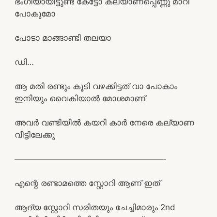
ഭംഗിയായിട്ടുണ്ട് കേട്ടോ കല്യാണപ്പെണ്ണു മാറി
പോകുമോ
പോടാ മാങ്ങാണ്ടി തലയാ
ഡി…
ആ മതി രണ്ടും കൂടി വഴക്കിട്ടത് വാ പോകാം
ഇനിയും വൈകിയാൽ മോശമാണ്
അവർ വണ്ടിയിൽ കയറി കാർ നേരെ കല്യാണ
വീട്ടിലേക്കു
——————————————————-
എന്റെ രണ്ടാമത്തെ സ്റ്റോറി ആണ് ഇത്
ആദ്യ സ്റ്റോറി സരിതയും ചേച്ചിമാരും 2nd