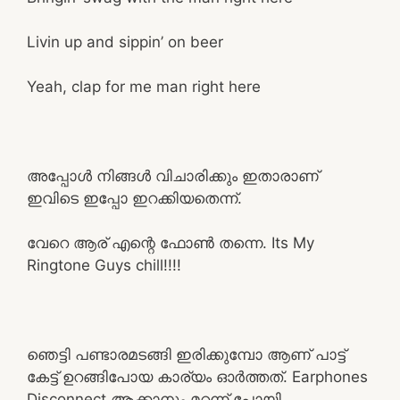
Livin up and sippin’ on beer
Yeah, clap for me man right here
അപ്പോൾ നിങ്ങൾ വിചാരിക്കും ഇതാരാണ്
ഇവിടെ ഇപ്പോ ഇറക്കിയതെന്ന്.
വേറെ ആര് എന്റെ ഫോൺ തന്നെ. Its My
Ringtone Guys chill!!!!
ഞെട്ടി പണ്ടാരമടങ്ങി ഇരിക്കുമ്പോ ആണ് പാട്ട്
കേട്ട് ഉറങ്ങിപോയ കാര്യം ഓർത്തത്. Earphones
Disconnect ആക്കാനും മറന്ന് പോയി.