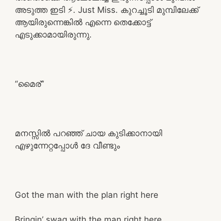
അടുത്ത ഇടി ⚡. Just Miss. കുറച്ചൂടി മുമ്പിലേക്ക്
ആയിരുന്നെങ്കിൽ എന്നെ തെക്കോട്ട്
എടുക്കാമായിരുന്നു.
“മൈര്”
മനസ്സിൽ പറഞ്ഞ് ചായ കുടിക്കാനായി
എഴുന്നേറ്റപ്പോൾ ദേ വീണ്ടും
Got the man with the plan right here
Bringin’ swag with the man right here