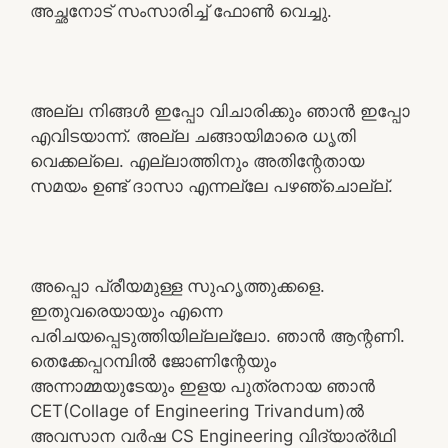
അച്ഛനോട് സംസാരിച്ച് ഫോൺ വെച്ചു.
അല്ല നിങ്ങൾ ഇപ്പോ വിചാരിക്കും ഞാൻ ഇപ്പോ
എവിടയാന്ന്. അല്ല ചങ്ങായിമാരെ ധൃതി
വെക്കല്ലെ. എല്ലാത്തിനും അതിന്റേതായ
സമയം ഉണ്ട് ദാസാ എന്നല്ലേ പഴഞ്ചൊല്ല്.
അപ്പൊ പ്രീയമുള്ള സുഹൃത്തുക്കളെ.
ഇതുവരെയായും എന്നെ
പരിചയപ്പെടുത്തിയില്ലല്ലോ. ഞാൻ ആന്റണി.
തെക്കേപ്പറമ്പിൽ ജോണിന്റേയും
അന്നാമ്മയുടേയും ഇളയ പുത്രനായ ഞാൻ
CET(Collage of Engineering Trivandum)ൽ
അവസാന വർഷ CS Engineering വിദ്യാര്ർഥി