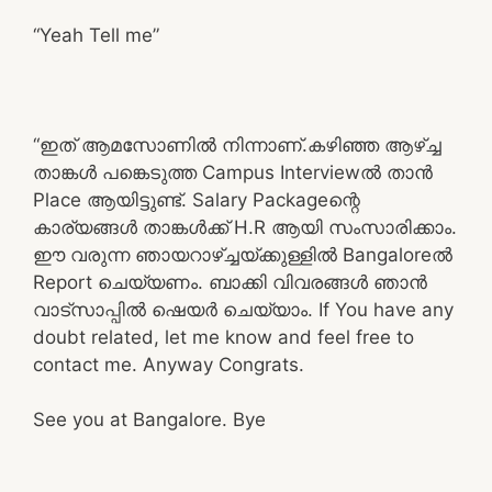
“Yeah Tell me”
“ഇത് ആമസോണിൽ നിന്നാണ്.കഴിഞ്ഞ ആഴ്ച്ച
താങ്കൾ പങ്കെടുത്ത Campus Interviewൽ താൻ
Place ആയിട്ടുണ്ട്. Salary Packageന്റെ
കാര്യങ്ങൾ താങ്കൾക്ക് H.R ആയി സംസാരിക്കാം.
ഈ വരുന്ന ഞായറാഴ്ച്ചയ്ക്കുള്ളിൽ Bangaloreൽ
Report ചെയ്യണം. ബാക്കി വിവരങ്ങൾ ഞാൻ
വാട്സാപ്പിൽ ഷെയർ ചെയ്യാം. If You have any
doubt related, let me know and feel free to
contact me. Anyway Congrats.
See you at Bangalore. Bye