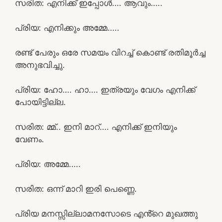
സരിത: എനിക്ക് ഇപ്പോൾ…. ആവും…..
പ്രിയ: എനിക്കും അമ്മേ…..
രണ്ട് പേരും ഒരേ സമയം വിറച്ച് കൊണ്ട് രതിമൂർച്ച
അനുഭവിച്ചു.
പ്രിയ: ഹോ…. ഹാ…. ഇത്രയും വേഗം എനിക്ക്
പോയിട്ടില്ല.
സരിത: മ്മ്.. ഇനി മാറ്…. എനിക്ക് ഇനിയും
വേണം.
പ്രിയ: അമ്മേ…..
സരിത: ഒന്ന് മാറി ഇരി പെണ്ണെ.
പ്രിയ മനസ്സില്ലാമനസോടെ എൻ്റെ മുഖത്തു