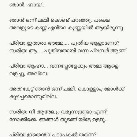
ഞാൻ: ഹായ്…
ഞാൻ ഒന്ന് ചമ്മി കൊണ്ട് പറഞ്ഞു. പക്ഷെ
അവളുടെ കണ്ണ് എൻ്റെ കുണ്ണയിൽ ആയിരുന്നു.
പ്രിയ: ഇതാരാ അമ്മേ…. പുതിയ ആളാണോ?
സരിത: ആ…. പുതിയതായി വന്ന പ്ലമ്പർ ആണ്.
പ്രിയ: ആഹാ… വന്നപ്പോളേക്കും അമ്മ ആളെ
വളച്ചു, അല്ലെ.
അത് കേട്ട് ഞാൻ ഒന്ന് ചമ്മി. കൊള്ളാം, മോൾക്ക്‌
കുഴപ്പമൊന്നുമില്ല.
സരിത: നീ ആരേലും വരുന്നുണ്ടോ എന്ന്
നോക്കിക്കേ. ഞങ്ങൾ തുടങ്ങിയിട്ടേ ഉള്ളു.
പ്രിയ: ഇതെന്താ പട്ടാപകൽ തന്നെ?