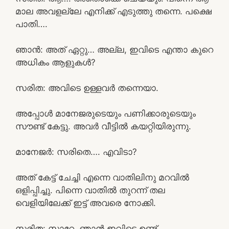
മാല അവളല്ലേ എനിക്ക് എടുത്തു തന്നെ. പക്ഷെ
പാതി….
ഞാൻ: അത് ഏറ്റു… അല്ല, ഇവിടെ എന്താ കുറെ
അധികം ആളുകൾ?
സരിത: അവിടെ ഉള്ളവർ തന്നെയാ.
അപ്പോൾ മാനേജരുടെയും പണിക്കാരുടെയും
സൗണ്ട് കേട്ടു. അവർ വീട്ടിൽ കയറ്റിയിരുന്നു.
മാനേജർ: സരിതെ…. എവിടാ?
അത് കേട്ട് ചേച്ചി എന്നെ വാതിലിനു മറവിൽ
ഒളിപ്പിച്ചു. പിന്നെ വാതിൽ തുറന്ന് തല
വെളിയിലേക്ക് ഇട്ട് അവരെ നോക്കി.
സരിത: സാറേ, ഞാൻ ഇവിടെ ഉണ്ട്.