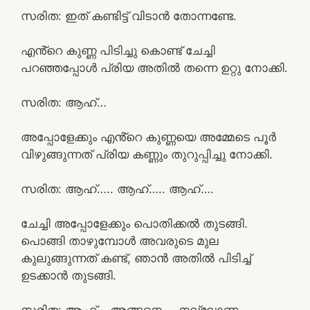
സരിത: ഇത് കണ്ടിട്ട് വിടാൻ തോന്നണ്ടേ.
എൻ്റെ കുണ്ണ പിടിച്ചു കൊണ്ട് ചേച്ചി
പറഞ്ഞപ്പോൾ പ്രിയ അതിൽ തന്നെ ഉറ്റു നോക്കി.
സരിത: ആഹ്…
അപ്പോളേക്കും എൻ്റെ കുണ്ണയെ അമ്മേടെ പൂർ
വിഴുങ്ങുന്നത് പ്രിയ കണ്ണും തുറുപ്പിച്ചു നോക്കി.
സരിത: ആഹ്….. ആഹ്….. ആഹ്….
ചേച്ചി അപ്പോളേക്കും പൊതിക്കൽ തുടങ്ങി.
പൊങ്ങി താഴുമ്പോൾ അവരുടെ മുല
കുലുങ്ങുന്നത് കണ്ട്, ഞാൻ അതിൽ പിടിച്ച്
ഉടക്കാൻ തുടങ്ങി.
സരിത: ആഹ്… അങ്ങനെ…. നല്ലോണം….