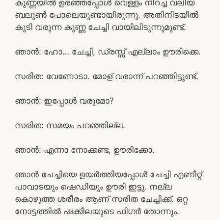
കുണ്ണയിൽ ഉരഞ്ഞപ്പോൾ വെള്ളം നിറച്ച വലിയ
ബലൂൺ പോലെയുണ്ടായിരുന്നു. അതിനിടയിൽ
കൂടി വരുന്ന കുണ്ണ ചേച്ചി വായിലിടുന്നുമുണ്ട്.
ഞാൻ: ഹോ… ചേച്ചി, ഡ്രസ്സ്‌ എല്ലാം ഊരിക്കെ.
സരിത: വേണോടാ. മോള് വരാന്ന് പറഞ്ഞിട്ടുണ്ട്.
ഞാൻ: ഇപ്പോൾ വരുമോ?
സരിത: സമയം പറഞ്ഞില്ല.
ഞാൻ: എന്നാ നോക്കണ്ട, ഊരിക്കോ.
ഞാൻ ചേച്ചിയെ ഉയർത്തിയപ്പോൾ ചേച്ചി എണീറ്റ്
പാവാടയും ഷെഡിയും ഊരി ഇട്ടു. നല്ല
കൊഴുത്ത ശരീരം ആണ് സരിത ചേച്ചിക്ക്. ഒറ്റ
നോട്ടത്തിൽ ഷക്കീലയുടെ ഫിഗർ തോന്നും.