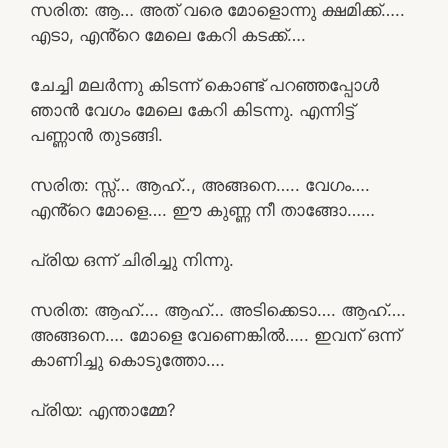
സരിത: ആ… അത് വരെ മോളൊന്നു ക്ഷമിക്ക്…..
എടാ, എൻ്റെ മേലെ കേറി കടക്ക്….
ചേച്ചി മലർന്നു കിടന്ന് കൊണ്ട് പറഞ്ഞപ്പോൾ
ഞാൻ വേഗം മേലെ കേറി കിടന്നു. എന്നിട്ട്
പണ്ണാൻ തുടങ്ങി.
സരിത: സ്സ്‌… ആഹ്.., അങ്ങനെ….. വേഗം….
എൻ്റെ മോളെ…. ഈ കുണ്ണ നീ താങ്ങോ……
പ്രിയ ഒന്ന് ചിരിച്ചു നിന്നു.
സരിത: ആഹ്…. ആഹ്… അടിക്കെടാ…. ആഹ്….
അങ്ങനെ…. മോളെ വേണെങ്കിൽ….. ഇവന് ഒന്ന്
കാണിച്ചു കൊടുത്തോ….
പ്രിയ: എന്താമ്മേ?