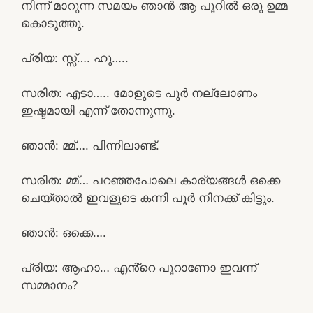
നിന്ന് മാറുന്ന സമയം ഞാൻ ആ പൂറിൽ ഒരു ഉമ്മ
കൊടുത്തു.
പ്രിയ: സ്സ്‌…. ഹൂ…..
സരിത: എടാ….. മോളുടെ പൂർ നല്ലോണം
ഇഷ്ടമായി എന്ന് തോന്നുന്നു.
ഞാൻ: മ്മ്…. പിന്നിലാണ്ട്.
സരിത: മ്മ്… പറഞ്ഞപോലെ കാര്യങ്ങൾ ഒക്കെ
ചെയ്താൽ ഇവളുടെ കന്നി പൂർ നിനക്ക് കിട്ടും.
ഞാൻ: ഒക്കെ….
പ്രിയ: ആഹാ… എൻ്റെ പൂറാണോ ഇവന്ന്
സമ്മാനം?