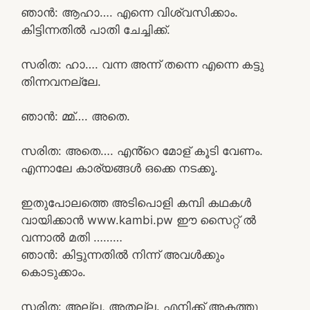
ഞാൻ: ആഹാ…. എന്നെ വിശ്വസിക്കാം.
കിട്ടിന്നതിൽ പാതി ചേച്ചിക്ക്.
സരിത: ഹാ…. വന്ന അന്ന് തന്നെ എന്നെ കട്ടു
തിന്നവനല്ലേ.
ഞാൻ: മ്മ്…. അതെ.
സരിത: അതെ…. എൻ്റെ മോള് കൂടി വേണം.
എന്നാലേ കാര്യങ്ങൾ ഒക്കെ നടക്കൂ.
ഇതുപോലത്തെ അടിപൊളി കമ്പി കഥകൾ
വായിക്കാൻ www.kambi.pw ഈ സൈറ്റ് ൽ
വന്നാൽ മതി ………
ഞാൻ: കിട്ടുന്നതിൽ നിന്ന് അവൾക്കും
കൊടുക്കാം.
സരിത: അല്ല, അതല്ല. എനിക്ക് അകത്തു