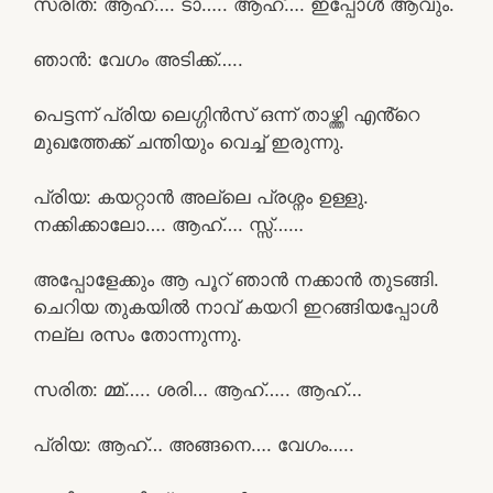
സരിത: ആഹ്…. ടാ….. ആഹ്…. ഇപ്പോൾ ആവും.
ഞാൻ: വേഗം അടിക്ക്…..
പെട്ടന്ന് പ്രിയ ലെഗ്ഗിൻസ് ഒന്ന് താഴ്ത്തി എൻ്റെ
മുഖത്തേക്ക് ചന്തിയും വെച്ച് ഇരുന്നു.
പ്രിയ: കയറ്റാൻ അല്ലെ പ്രശ്നം ഉള്ളു.
നക്കിക്കാലോ…. ആഹ്…. സ്സ്‌……
അപ്പോളേക്കും ആ പൂറ് ഞാൻ നക്കാൻ തുടങ്ങി.
ചെറിയ തുകയിൽ നാവ് കയറി ഇറങ്ങിയപ്പോൾ
നല്ല രസം തോന്നുന്നു.
സരിത: മ്മ്….. ശരി… ആഹ്….. ആഹ്…
പ്രിയ: ആഹ്… അങ്ങനെ…. വേഗം…..