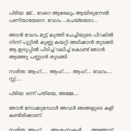
പ്രിയ: മ്മ്… വേറെ ആരേലും ആയിരുന്നേൽ
പണിയായേനെ. വേഗം….ചെയ്യെടാ…
ഞാൻ വേഗം മുട്ട് കുത്തി ചേച്ചിയുടെ പിറകിൽ
നിന്ന് പൂറ്റിൽ കുണ്ണ കയറ്റി അടിക്കാൻ തുടങ്ങി.
ആ ഇടുപ്പിൽ പിടിച്ച് വലിച്ച് കൊണ്ട് ഞാൻ
ആഞ്ഞു പണ്ണാൻ തുടങ്ങി.
സരിത: ആഹ്….. ആഹ്…… ആഹ്…. വേഗം….
സ്സ്‌…..
പ്രിയ: ഒന്ന് പതിയെ, അമ്മേ….
ഞാൻ നോക്കുമ്പോൾ അവൾ ഞങ്ങളുടെ കളി
കണ്ടിരിക്കാണ്.
സരിത: ആഹ്…… ആശംസകൾ…… അങ്ങോട്ട്….