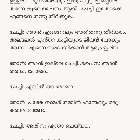
ഉള്ളത്… മുന്നത്തെയും ഇതും കൂട്ടി ഇപ്പൊൾ
തന്നെ കുറെ പൈസ ആയി..ചേച്ചി ഇതൊക്കെ
എങ്ങനെ തന്നു തീർക്കുക..
ചേച്ചി: ഞാൻ എങ്ങനേലും അത് തന്നു തീർക്കാം.
അല്ലേൽ എൻ്റെ കുട്ടിയുടെ ജീവൻ പോകും
അതാ.. എന്നെ സഹായിക്കാൻ ആരും ഇല്ല..
ഞാൻ: ഞാൻ ഇല്ലെ ചേച്ചി..പൈസ ഞാൻ
തരാം.. പോരെ..
ചേച്ചി: എങ്കിൽ താ മോനെ..
ഞാൻ :പക്ഷേ നമ്മൾ തമ്മിൽ എന്തേലും ഒരു
കരാർ വേണ്ടേ..
ചേച്ചി: അതിനു എന്താ ചെയ്യാ..