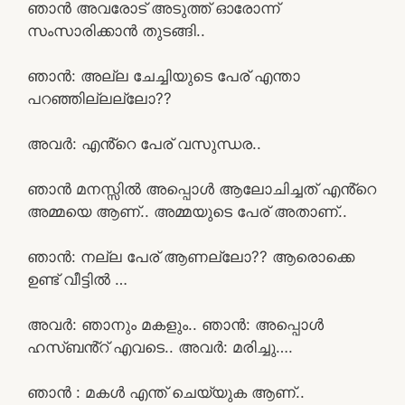
ഞാൻ അവരോട് അടുത്ത് ഓരോന്ന്
സംസാരിക്കാൻ തുടങ്ങി..
ഞാൻ: അല്ല ചേച്ചിയുടെ പേര് എന്താ
പറഞ്ഞില്ലല്ലോ??
അവർ: എൻ്റെ പേര് വസുന്ധര..
ഞാൻ മനസ്സിൽ അപ്പൊൾ ആലോചിച്ചത് എൻ്റെ
അമ്മയെ ആണ്.. അമ്മയുടെ പേര് അതാണ്..
ഞാൻ: നല്ല പേര് ആണല്ലോ?? ആരൊക്കെ
ഉണ്ട് വീട്ടിൽ …
അവർ: ഞാനും മകളും.. ഞാൻ: അപ്പൊൾ
ഹസ്ബൻ്റ് എവടെ.. അവർ: മരിച്ചു….
ഞാൻ : മകൾ എന്ത് ചെയ്യുക ആണ്..