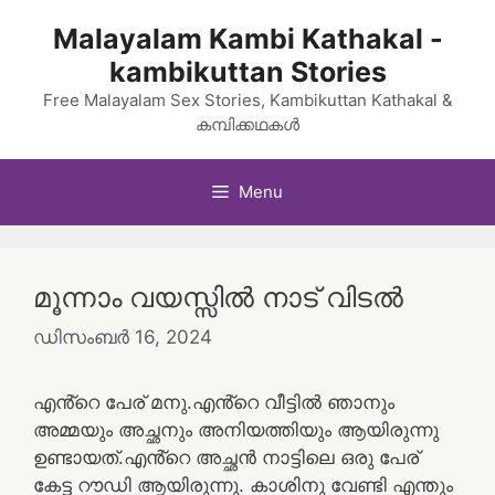
Skip
Malayalam Kambi Kathakal -
to
kambikuttan Stories
content
Free Malayalam Sex Stories, Kambikuttan Kathakal &
കമ്പിക്കഥകൾ
Menu
മൂന്നാം വയസ്സിൽ നാട് വിടൽ
ഡിസംബർ 16, 2024
എൻ്റെ പേര് മനു.എൻ്റെ വീട്ടിൽ ഞാനും
അമ്മയും അച്ഛനും അനിയത്തിയും ആയിരുന്നു
ഉണ്ടായത്.എൻ്റെ അച്ഛൻ നാട്ടിലെ ഒരു പേര്
കേട്ട റൗഡി ആയിരുന്നു. കാശിനു വേണ്ടി എന്തും