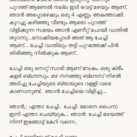
പുറത്ത് ആണേൽ നല്ല ഇടി വെട്ട് മഴയും ആണ്.
ഞാൻ അപ്പോഴേക്കും ഒരു 4 എണ്ണം അകത്താക്കി.
കുറച്ചു കഴിഞ്ഞു വീണ്ടും ആരോ പുറത്ത്
വിളിക്കുന്ന സമയം ഞാൻ എണീറ്റ് പോയി വാതിൽ
തുറന്നു…നോക്കിയപ്പോൾ അത് ആ ചേച്ചി
ആണ്… ചേച്ചി വാതിലും തട്ടി പുറത്തേക്ക് പിൻ
തിരിഞ്ഞു നിൽക്കുക ആണ്..
ചേച്ചി ഒരു സെറ്റ് സാരി ആണ് വേഷം..ഒരു ക്രീം
കളർ ബ്ലൗസും. മഴ നനഞ്ഞു ബ്ലൗസ് നിഴൽ
അടിച്ചു ചേച്ചിയുടെ ബ്രായുടെ വള്ളി വരെ
കാണാനുണ്ട്.. ഞാൻ ചേച്ചിയെ വിളിച്ചു…
ഞാൻ,: എന്താ ചേച്ചി.. ചേച്ചി: മോനെ പൈസ
ഇനി എന്താ ചെയ്യുക… ഞാൻ: ചേച്ചി മഴയത്ത്
നിന്ന് ഇങ്ങോട്ട് കേറി വന്നെ..
ചേച്ചി ഉള്ളിലേക്ക് കേറി വന്നു ..