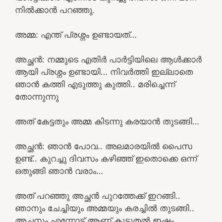
നിൽക്കാൻ പറഞ്ഞു.
അമ്മ: എന്ത് പ്രശ്നം ഉണ്ടായത്…
അച്ഛൻ: നമ്മുടെ എതിർ പാർട്ടിയിലെ ആൾക്കാർ
ആയി പ്രശ്നം ഉണ്ടായി… നിവർത്തി ഇല്ലാതെ
ഞാൻ കത്തി എടുത്തു കുത്തി.. മരിച്ചെന്ന്
തോന്നുന്നു
അത് കേട്ടതും അമ്മ കിടന്നു കരയാൻ തുടങ്ങി…
അച്ഛൻ: ഞാൻ പോവ.. അലമാരയിൽ പൈസ
ഉണ്ട്.. കുറച്ചു ദിവസം കഴിഞ്ഞ് ഇതൊക്കെ ഒന്ന്
ഒതുങ്ങി ഞാൻ വരാം…
അത് പറഞ്ഞു അച്ഛൻ പുറത്തേക്ക് ഇറങ്ങി..
ഞാനും ചേച്ചിയും അമ്മയും കരച്ചിൽ തുടങ്ങി..
അച്ഛനും എന്നോട് ആണ് കൂടുതൽ ഇഷ്ടം.