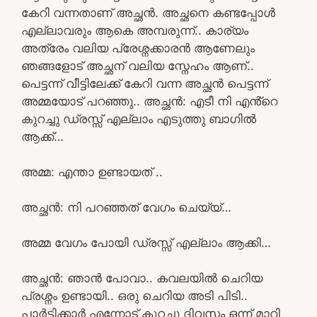
കേറി വന്നതാണ് അച്ഛൻ. അച്ഛനെ കണ്ടപ്പോൾ
എല്ലാവരും ആകെ അമ്പരുന്ന്.. കാര്യം
അത്രേം വലിയ പ്രേശ്നക്കാരൻ ആണേലും
ഞങ്ങളോട് അച്ഛന് വലിയ സ്നേഹം ആണ്..
പെട്ടന്ന് വീട്ടിലേക്ക് കേറി വന്ന അച്ഛൻ പെട്ടന്ന്
അമ്മയോട് പറഞ്ഞു.. അച്ഛൻ: എടീ നി എൻ്റെ
കുറച്ചു ഡ്രസ്സ് എല്ലാം എടുത്തു ബാഗിൽ
ആക്ക്…
അമ്മ: എന്താ ഉണ്ടായത് ..
അച്ഛൻ: നി പറഞ്ഞത് വേഗം ചെയ്യ്…
അമ്മ വേഗം പോയി ഡ്രസ്സ് എല്ലാം ആക്കി…
അച്ഛൻ: ഞാൻ പോവാ.. കവലയിൽ ചെറിയ
പ്രശ്നം ഉണ്ടായി.. ഒരു ചെറിയ അടി പിടി..
പാർട്ടിക്കാർ എന്നോട് കുറച്ചു ദിവസം ഒന്ന് മാറി