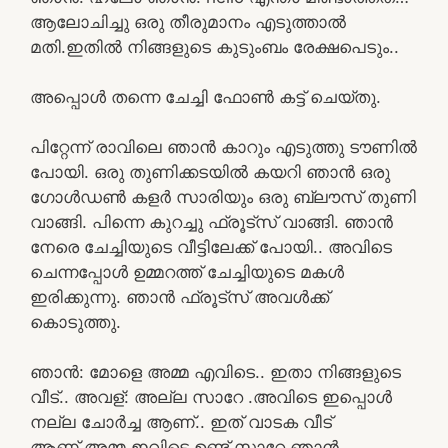
ആലോചിച്ചു ഒരു തീരുമാനം എടുത്താൽ
മതി.ഇതിൽ നിങ്ങളുടെ കുടുംബം രേക്ഷപെടും..
അപ്പൊൾ തന്നെ ചേച്ചി ഫോൺ കട്ട് ചെയ്തു.
പിറ്റേന്ന് രാവിലെ ഞാൻ കാറും എടുത്തു ടൗണിൽ
പോയി. ഒരു തുണിക്കടയിൽ കയറി ഞാൻ ഒരു
ഗോൾഡൺ കളർ സാരിയും ഒരു ബ്ലൗസ് തുണി
വാങ്ങി. പിന്നെ കുറച്ചു ഫ്രൂട്സ് വാങ്ങി. ഞാൻ
നേരെ ചേച്ചിയുടെ വീട്ടിലേക്ക് പോയി.. അവിടെ
ചെന്നപ്പോൾ ഉമ്മറത്ത് ചേച്ചിയുടെ മകൾ
ഇരിക്കുന്നു. ഞാൻ ഫ്രൂട്സ് അവൾക്ക്
കൊടുത്തു.
ഞാൻ: മോളെ അമ്മ എവിടെ.. ഇതാ നിങ്ങളുടെ
വീട്.. അവള്: അല്ല സാറേ .അവിടെ ഇപ്പൊൾ
നല്ല ചോർച്ച ആണ്.. ഇത് വാടക വീട്
ആണ്.അമ്മ ഇവിടെ ഉണ്ട് സാറേ ഞാൻ