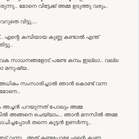
ു.. മോനെ വിട്ടേക്ക് അമ്മ ഉടുത്തു വരും..
റുതെ വിട്ടു….
.. എന്റെ കമ്പിയായ കുണ്ണ കണ്ടാൽ എന്ത്
്ടു..
ഈ വക സാധനങ്ങളോട് പണ്ടേ കമ്പം ഇല്ലാ.. വല്ല
ൊ മനുഷ്യ..
ങി.. അധികം സംസാരിച്ചാൽ ഞാൻ കൊണ്ട് വന്ന
ല മോനെ..
 അച്ചൻ പറയുന്നത് പോലും അമ്മ
ണെകിൽ അങ്ങനെ ചെയ്യാം… ഞാൻ മനസിൽ അമ്മ
ലോചിച്ചപ്പോൾ തന്നെ കുട്ടൻ ഉണർന്നു..
ട്ട് വന്നു.. അത് കണ്ടപ്പോഴേ എന്റെ കുണ്ണ