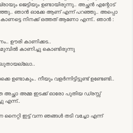
 ബ്രായും ജെട്ടിയും ഉണ്ടായിരുന്നു.. അച്ഛൻ എന്റോട്
്ഞു.. ഞാൻ ഓക്കേ ആണ് എന്ന് പറഞ്ഞു.. അപ്പൊ
് കാണട്ടെ നിനക്ക് ഒത്തത് ആണോ എന്ന്.. ഞാൻ :
ണം.. ഊരി കാണിക്കട..
ുമ്പിൽ കാണിച്ചു കൊണ്ടിരുന്നു
 വലുതായല്ലോ..
ണ്ടാകും.. നീയും വളർന്നിട്ടിട്ടുണ്ട് ഉണ്ടേണ്ടി..
അച്ഛാ അമ്മ ഇടക്ക് ഓരോ പുതിയ ഡ്രസ്സ്‌
ു എന്ന്..
ൈറ്റി ഇട്ട് വന്ന ഞങ്ങൾ തടി വച്ചോ എന്ന്