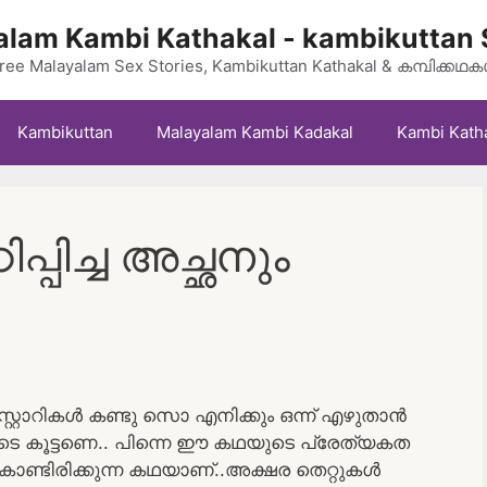
lam Kambi Kathakal - kambikuttan 
ree Malayalam Sex Stories, Kambikuttan Kathakal & കമ്പിക്കഥ
Kambikuttan
Malayalam Kambi Kadakal
Kambi Kath
്പിച്ച അച്ഛനും
 സ്റ്റോറികൾ കണ്ടു സൊ എനിക്കും ഒന്ന് എഴുതാൻ
ൂടെ കൂട്ടണെ.. പിന്നെ ഈ കഥയുടെ പ്രേത്യകത
കൊണ്ടിരിക്കുന്ന കഥയാണ്..അക്ഷര തെറ്റുകൾ