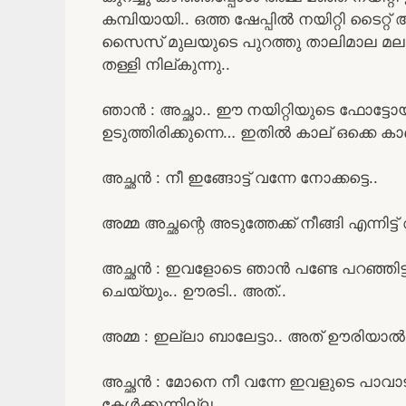
കമ്പിയായി.. ഒത്ത ഷേപ്പിൽ നയിറ്റി ടൈറ്റ്
സൈസ് മുലയുടെ പുറത്തു താലിമാല മല പോലെ 
തള്ളി നില്കുന്നു..
ഞാൻ : അച്ഛാ.. ഈ നയിറ്റിയുടെ ഫോട്
ഉടുത്തിരിക്കുന്നെ… ഇതിൽ കാല് ഒക്കെ കാണു
അച്ഛൻ : നീ ഇങ്ങോട്ട് വന്നേ നോക്കട്ടെ..
അമ്മ അച്ഛന്റെ അടുത്തേക്ക് നീങ്ങി എന്നിട്
അച്ഛൻ : ഇവളോടെ ഞാൻ പണ്ടേ പറഞ്ഞിട്ടുണ്
ചെയ്യും.. ഊരടി.. അത്..
അമ്മ : ഇല്ലാ ബാലേട്ടാ.. അത് ഊരിയാൽ എന
അച്ഛൻ : മോനെ നീ വന്നേ ഇവളുടെ പാവാട ന
കേൾക്കുന്നില്ല..