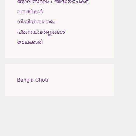
ജോലിസ്ഥലം / അദ്ധ്യാപകർ
ദമ്പതികള്‍
നിഷിദ്ധസംഗമം
പ്രണയവർണ്ണങ്ങൾ
വേലക്കാരി
Bangla Choti