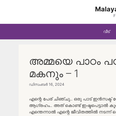
Skip
Malaya
to
content
F
വീട്
അമ്മയെ പാഠം പഠിപ
മകനും – 1
ഡിസംബർ 16, 2024
എന്റെ പേര് ചിഞ്ചു.. ഒരു പാട് ഇൻസക്ട്
ആഗ്രഹം.. അത് കൊണ്ട് ഇഷ്ടപെട്ടാൽ ക
എന്തെന്നാൽ എന്റെ ജീവിതത്തിൽ നടന്ന് 