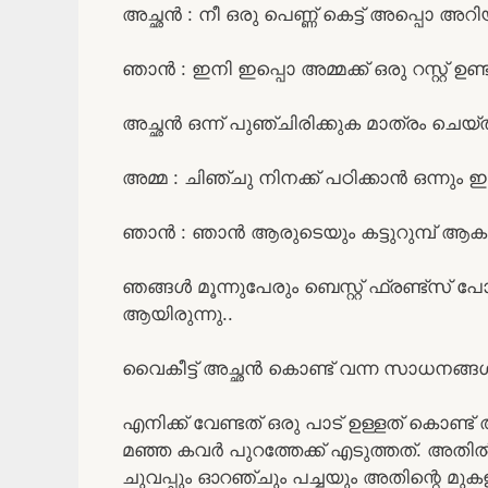
അച്ഛൻ : നീ ഒരു പെണ്ണ് കെട്ട് അപ്പൊ അറിയ
ഞാൻ : ഇനി ഇപ്പൊ അമ്മക്ക് ഒരു റസ്റ്റ്‌ ഉ
അച്ഛൻ ഒന്ന് പുഞ്ചിരിക്കുക മാത്രം ചെയ്ത
അമ്മ : ചിഞ്ചു നിനക്ക് പഠിക്കാൻ ഒന്നും ഇ
ഞാൻ : ഞാൻ ആരുടെയും കട്ടുറുമ്പ് ആകുന
ഞങ്ങൾ മൂന്നുപേരും ബെസ്റ്റ് ഫ്രണ്ട്‌സ് പ
ആയിരുന്നു..
വൈകീട്ട് അച്ഛൻ കൊണ്ട് വന്ന സാധനങ്ങൾ
എനിക്ക് വേണ്ടത് ഒരു പാട് ഉള്ളത് കൊണ്ട്
മഞ്ഞ കവർ പുറത്തേക്ക് എടുത്തത്. അതിൽ 
ചുവപ്പും ഓറഞ്ചും പച്ചയും അതിന്റെ മുകള