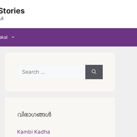
Stories
കൾ
akal
Search
for:
വിഭാഗങ്ങൾ
Kambi Kadha