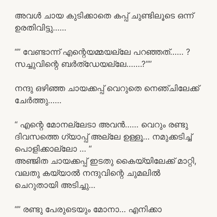
അവൾ ചായ കുടിക്കാതെ കപ്പ് ചുണ്ടിലൂടെ ഒന്ന്
ഉരതിവിട്ടു……
“” വേണ്ടാന്ന് എന്റെയമ്മയല്ലേ പറഞ്ഞത്…… ?
സച്ചുവിന്റെ ബർത്ഡേയല്ലേ…….?””
നന്ദു ഒഴിഞ്ഞ ചായക്കപ്പ് വെറുതെ നെഞ്ചിലേക്ക്
ചേർത്തു……
“ എന്റെ മോനല്ലേടാ അവൻ…… വെറും രണ്ടു
ദിവസത്തെ ഗ്യാപ്പ് അല്ലേ ഉള്ളൂ… നമുക്കടിച്ച്
പൊളിക്കാല്ലോ … “
അഞ്ജിത ചായക്കപ്പ് ഇടതു കൈയ്യിലേക്ക് മാറ്റി,
വലതു കയ്യാൽ നന്ദുവിന്റെ ചുമലിൽ
ചെറുതായി അടിച്ചു…
“” രണ്ടു പേരുടെയും മോനാ… എനിക്കാ