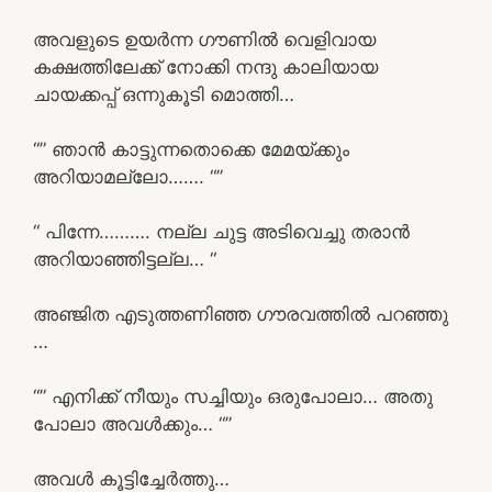
അവളുടെ ഉയർന്ന ഗൗണിൽ വെളിവായ
കക്ഷത്തിലേക്ക് നോക്കി നന്ദു കാലിയായ
ചായക്കപ്പ് ഒന്നുകൂടി മൊത്തി…
“” ഞാൻ കാട്ടുന്നതൊക്കെ മേമയ്ക്കും
അറിയാമല്ലോ……. “”
“ പിന്നേ………. നല്ല ചുട്ട അടിവെച്ചു തരാൻ
അറിയാഞ്ഞിട്ടല്ല… “
അഞ്ജിത എടുത്തണിഞ്ഞ ഗൗരവത്തിൽ പറഞ്ഞു
…
“” എനിക്ക് നീയും സച്ചിയും ഒരുപോലാ… അതു
പോലാ അവൾക്കും… “”
അവൾ കൂട്ടിച്ചേർത്തു…