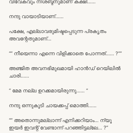
വിവേകവും നിശബ്ദനുമാണ് കക്ഷി……
നന്ദു വായാടിയാണ്……
പക്ഷേ, എല്ലാവരുമിഷ്ടപ്പെടുന്ന പ്രകൃതം
അവന്റേതുമാണ്…
“” നീയെന്നാ എന്നെ വിളിക്കാതെ പോന്നത്…… ?””
അഞ്ജിത അവനഭിമുഖമായി ഹാൻഡ് റെയിലിൽ
ചാരി……
“ മേമ നല്ല ഉറക്കമായിരുന്നു…… “
നന്ദു ഒന്നുകൂടി ചായക്കപ്പ് മൊത്തി……
“” അതൊന്നുമല്ലാന്ന് എനിക്കറിയാം… ന്യൂ
ഇയർ ഇവന്റ് വേണ്ടാന്ന് പറഞ്ഞിട്ടല്ലേ… ?”