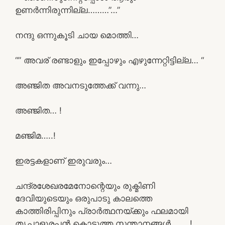
ഉണർന്നിരുന്നില്ല………”…”
നന്ദു ഒന്നുകൂടി ചായ മൊത്തി…
“” അവര് രണ്ടാളും ഇപ്പോഴും എഴുന്നേറ്റിട്ടില്ല… “
അഞ്ജിത അവനടുത്തേക്ക് വന്നു…
അഞ്ജിത… !
മഞ്ജിമ…..!
ഇരട്ടകളാണ് ഇരുവരും…
ചന്ദ്രശേഖരമേനോന്റെയും രുക്മിണി
ദേവിയുടെയും ഒരുപാടു കാലത്തെ
കാത്തിരിപ്പിനും പ്രാർത്ഥനയ്ക്കും ഫലമായി
തൃപ്പാളൂരപ്പൻ കൊടുത്ത സന്താനങ്ങൾ… ….!