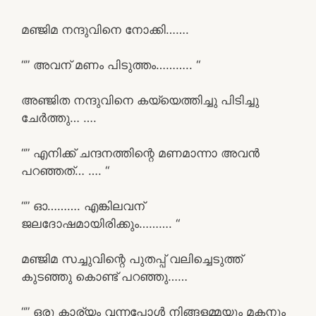
മഞ്ജിമ നന്ദുവിനെ നോക്കി…….
“” അവന് മണം പിടുത്തം……….. “
അഞ്ജിത നന്ദുവിനെ കയ്യെത്തിച്ചു പിടിച്ചു
ചേർത്തു… ….
“” എനിക്ക് ചന്ദനത്തിന്റെ മണമാന്നാ അവൻ
പറഞ്ഞത്… …. “
“” ഓ………. എങ്കിലവന്
ജലദോഷമായിരിക്കും………. “
മഞ്ജിമ സച്ചുവിന്റെ പുതപ്പ് വലിച്ചെടുത്ത്
കുടഞ്ഞു കൊണ്ട് പറഞ്ഞു……
“” ഒരു കാര്യം വന്നപ്പോൾ നിങ്ങളമ്മയും മകനും