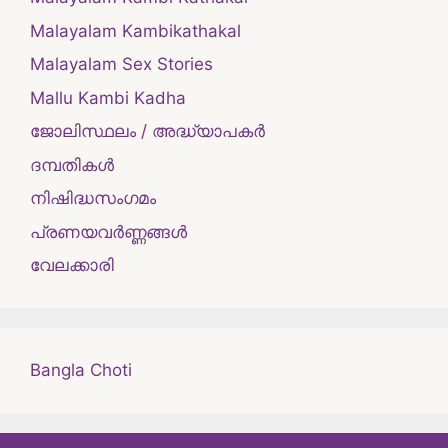
Malayalam Kambikathakal
Malayalam Sex Stories
Mallu Kambi Kadha
ജോലിസ്ഥലം / അദ്ധ്യാപകർ
ദമ്പതികള്‍
നിഷിദ്ധസംഗമം
പ്രണയവർണ്ണങ്ങൾ
വേലക്കാരി
Bangla Choti