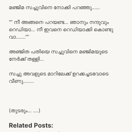
മഞ്ജിമ സച്ചുവിനെ നോക്കി പറഞ്ഞു……
“” നീ അങ്ങനെ പറയണ്ട… ഞാനും നന്ദുവും
റെഡിയാ… നീ ഇവനെ റെഡിയാക്കി കൊണ്ടു
വാ…….””
അഞ്ജിത പതിയെ സച്ചുവിനെ മഞ്ജിമയുടെ
നേർക്ക് തള്ളി…
സച്ചു അവളുടെ മാറിലേക്ക് ഉറക്കച്ചടവോടെ
വീണു……..
(തുടരും… ….)
Related Posts: