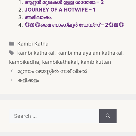
ആറ്റൻ മുലകൾ ഉള്ള ശാന്തമ്മ – 2
JOURNEY OF A HOTWIFE – 1
അഭിലാഷം
💞🎀💞മൈ ബാംഗ്ലൂർ ഡേയ്‌സ് – 2💞🎀💞
Categories
Kambi Katha
Tags
kambi kathakal
,
kambi malayalam kathakal
,
kambikadha
,
kambikathakal
,
kambikuttan
Post
മൂന്നാം വയസ്സിൽ നാട് വിടൽ
navigation
കളിക്കളം
Search
for: