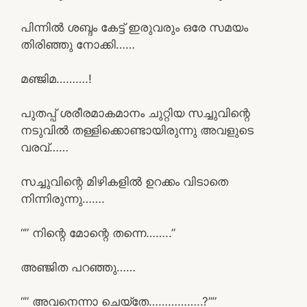
പിന്നിൽ ശബ്ദം കേട്ട് ഇരുവരും ഒരേ സമയം
തിരിഞ്ഞു നോക്കി……
മഞ്ജിമ……….!
പുതപ്പ് ശരീരമാകമാനം ചുറ്റിയ സച്ചുവിന്റെ
നടുവിൽ തള്ളിക്കൊണ്ടായിരുന്നു അവളുടെ
വരവ്……
സച്ചുവിന്റെ മിഴികളിൽ ഉറക്കം വിടാതെ
നിന്നിരുന്നു…….
“” നിന്റെ മോന്റെ തന്നെ……..”
അഞ്ജിത പറഞ്ഞു……
“” അവനെന്നാ ചെയ്തേ……………..?””