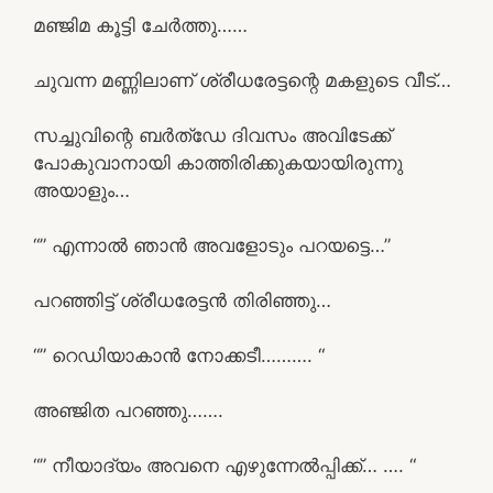
മഞ്ജിമ കൂട്ടി ചേർത്തു……
ചുവന്ന മണ്ണിലാണ് ശ്രീധരേട്ടന്റെ മകളുടെ വീട്…
സച്ചുവിന്റെ ബർത്ഡേ ദിവസം അവിടേക്ക്
പോകുവാനായി കാത്തിരിക്കുകയായിരുന്നു
അയാളും…
“” എന്നാൽ ഞാൻ അവളോടും പറയട്ടെ…”
പറഞ്ഞിട്ട് ശ്രീധരേട്ടൻ തിരിഞ്ഞു…
“” റെഡിയാകാൻ നോക്കടീ………. “
അഞ്ജിത പറഞ്ഞു…….
“” നീയാദ്യം അവനെ എഴുന്നേൽപ്പിക്ക്… …. “