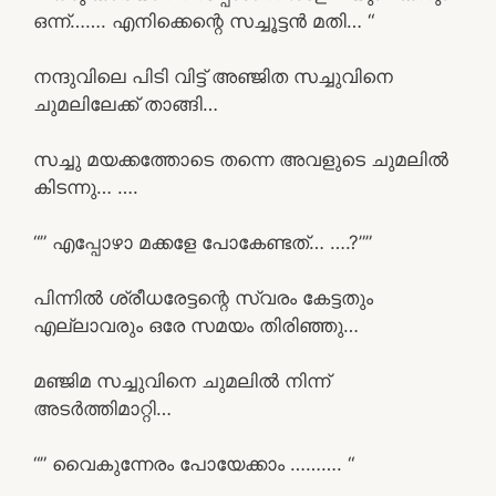
ഒന്ന്……. എനിക്കെന്റെ സച്ചൂട്ടൻ മതി… “
നന്ദുവിലെ പിടി വിട്ട് അഞ്ജിത സച്ചുവിനെ
ചുമലിലേക്ക് താങ്ങി…
സച്ചു മയക്കത്തോടെ തന്നെ അവളുടെ ചുമലിൽ
കിടന്നു… ….
“” എപ്പോഴാ മക്കളേ പോകേണ്ടത്… ….?””
പിന്നിൽ ശ്രീധരേട്ടന്റെ സ്വരം കേട്ടതും
എല്ലാവരും ഒരേ സമയം തിരിഞ്ഞു…
മഞ്ജിമ സച്ചുവിനെ ചുമലിൽ നിന്ന്
അടർത്തിമാറ്റി…
“” വൈകുന്നേരം പോയേക്കാം ………. “