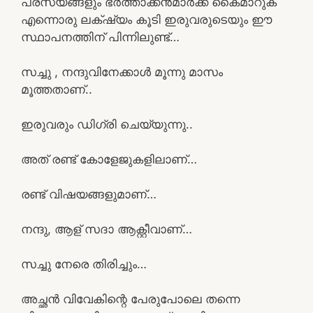
പരസ്യങ്ങളും ഭർത്താക്കൻമാർക്ക് കൈമാറുക
എന്നൊരു ലക്‌ഷ്യം കൂടി ഇരുവരുടെയും ഈ
സ്ഥാപനത്തിന് പിന്നിലുണ്ട്…
സച്ചു , നന്ദുവിനേക്കാൾ മൂന്നു മാസം
മൂത്തതാണ്..
ഇരുവരും ഡിഗ്രി ചെയ്യുന്നു..
അത് രണ്ട് കോളേജുകളിലാണ്…
രണ്ട് വിഷയങ്ങളുമാണ്…
നന്ദു, ആള് സദാ ആക്റ്റീവാണ്…
സച്ചു നേരെ തിരിച്ചും…
അച്ഛൻ വിവേകിന്റെ പേരുപോലെ തന്നെ