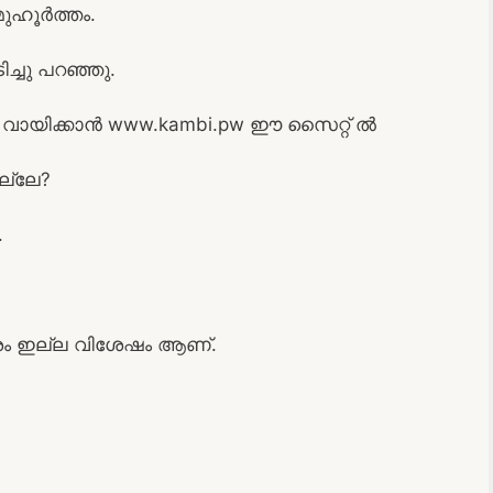
മുഹൂർത്തം.
്ചു പറഞ്ഞു.
ായിക്കാൻ www.kambi.pw ഈ സൈറ്റ് ൽ
ല്ലേ?
.
രം ഇല്ല വിശേഷം ആണ്.