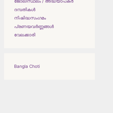
ജോലിസ്ഥലം / അദ്ധ്യാപകർ
ദമ്പതികള്‍
നിഷിദ്ധസംഗമം
പ്രണയവർണ്ണങ്ങൾ
വേലക്കാരി
Bangla Choti