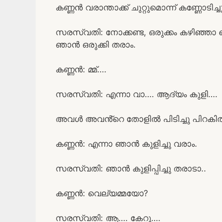
കണ്ണൻ വരാന്താക്ക് ചുറ്റുമൊന്ന് കണ്ണോടിച്ചു
സരസ്വതി: നോക്കണ്ട, ഒരുക്കം കഴിഞ്ഞാ വ
ഞാൻ ഒരുക്കി തരാം.
കണ്ണൻ: മ്മ്….
സരസ്വതി: എന്നാ വാ…. ആദ്യം കുളി….
അവൾ അവൻ്റെ തോളിൽ പിടിച്ചു പിറകിൽ നി
കണ്ണൻ: എന്നാ ഞാൻ കുളിച്ചു വരാം.
സരസ്വതി: ഞാൻ കുളിപ്പിച്ചു തരാടാ..
കണ്ണൻ: വെല്യമ്മയോ?
സരസ്വതി: ആ…. കേറൂ….