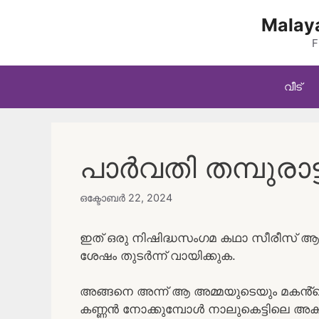
Skip
Malaya
to
content
F
വീട്
പാർവതി തമ്പുരാട്ട
ഒക്ടോബർ 22, 2024
ഇത് ഒരു നിഷിദ്ധസംഗമ കഥാ സീരീസ് ആണ
ശേഷം തുടർന്ന് വായിക്കുക.
അങ്ങനെ അന്ന് ആ അമ്മയുടെയും മകൻ്റ
കണ്ണൻ നോക്കുമ്പോൾ നാലുകെട്ടിലെ അകത്