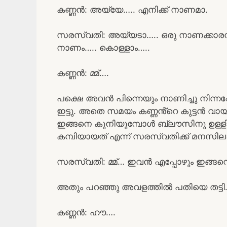
കണ്ണൻ: അയ്യേ….. എനിക്ക് നാണമാ.
സരസ്വതി: അയ്യടാ….. ഒരു നാണക്കാരൻ.
നാണം….. കൊള്ളാം…..
കണ്ണൻ: മ്മ്….
പക്ഷെ അവൻ പിന്നെയും നാണിച്ചു നിന്
ഇട്ടു. അതെ സമയം കണ്ണൻ്റെ കുട്ടൻ വായ
ഇങ്ങനെ കുനിയുമ്പോൾ ബ്ലൗസിനു ഉള്ളിൽ കിട
കമ്പിയായത് എന്ന് സരസ്വതിക്ക് മനസില
സരസ്വതി: മ്മ്… ഇവൻ എപ്പോഴും ഇങ്ങന
അതും പറഞ്ഞു അവളത്തിൽ പതിയെ തട്ടി
കണ്ണൻ: ഹൗ….