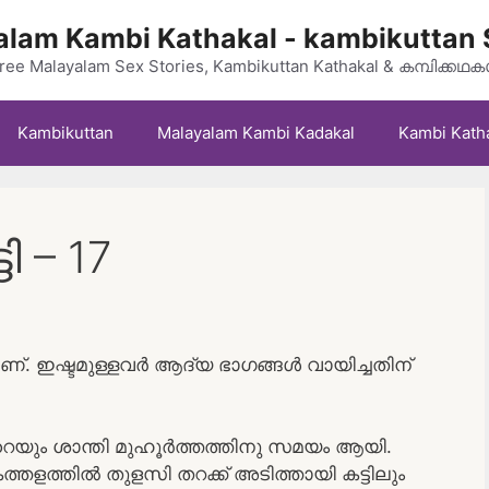
lam Kambi Kathakal - kambikuttan 
ree Malayalam Sex Stories, Kambikuttan Kathakal & കമ്പിക്കഥ
Kambikuttan
Malayalam Kambi Kadakal
Kambi Kath
ി – 17
്. ഇഷ്ടമുള്ളവർ ആദ്യ ഭാഗങ്ങൾ വായിച്ചതിന്
െയും ശാന്തി മുഹൂർത്തത്തിനു സമയം ആയി.
തളത്തിൽ തുളസി തറക്ക് അടിത്തായി കട്ടിലും