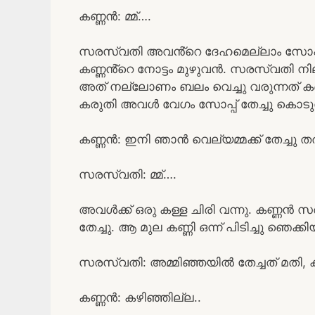
കണ്ണൻ: മ്മ്….
സരസ്വതി അവൻ്റെ ദേഹമെല്ലാം സോപ്പ
കണ്ണൻ്റെ നോട്ടം മുഴുവൻ. സരസ്വതി നിലത്
അത് നല്ലോണം ബലം വെച്ചു വരുന്നത് ക
കരുതി അവൾ വേഗം സോപ്പ് തേച്ചു കൊടുത
കണ്ണൻ: ഇനി ഞാൻ വെല്യമ്മക്ക് തേച്ചു ത
സരസ്വതി: മ്മ്….
അവൾക്ക് ഒരു കള്ള ചിരി വന്നു. കണ്ണൻ 
തേച്ചു. ആ മുല കണ്ണി ഒന്ന് പിടിച്ചു ഞെ
സരസ്വതി: അമ്മിഞ്ഞയിൽ തേച്ചത് മതി, കു
കണ്ണൻ: കഴിഞ്ഞില്ല..