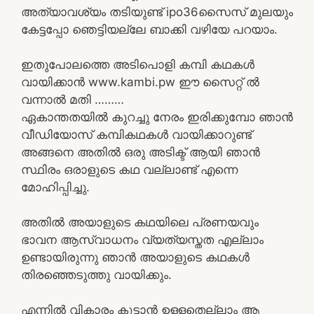
അത്യാവശ്യം തടിയുണ്ട് ipo36സൈസ് മുലയും
കേട്ടപ്പോ ഞെട്ടിയല്ലേ ബാക്കി വഴിയേ പറയാം.
ഇതുപോലത്തെ അടിപൊളി കമ്പി കഥകൾ
വായിക്കാൻ www.kambi.pw ഈ സൈറ്റ് ൽ
വന്നാൽ മതി ………
ഏകാന്തതയിൽ കുറച്ചു നേരം ഇരിക്കുമ്പോ ഞാൻ
വീഡിയോസ് കമ്പികഥകൾ വായിക്കാറുണ്ട്
അങ്ങനെ അതിൽ ഒരു അടിക്ട് ആയി ഞാൻ
സ്ഥിരം ഒരാളുടെ കഥ വല്ലാണ്ട് എന്നെ
മോഹിപ്പിച്ചു.
അതിൽ അയാളുടെ കഥയിലെ പ്രണയവും
ഭാവന ആസ്വാധനം വ്യത്യസ്തത എല്ലാം
ഉണ്ടായിരുന്നു ഞാൻ അയാളുടെ കഥകൾ
തിരഞ്ഞെടുത്തു വായിക്കും.
എന്നിൽ വികാരം കൂട്ടാൻ ഉള്ളതെല്ലാം ആ