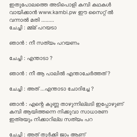
ഇതുപോലത്തെ അടിപൊളി കമ്പി കഥകൾ
വായിക്കാൻ www.kambi.pw ഈ സൈറ്റ് ൽ
വന്നാൽ മതി ………
ചേച്ചി : മ്മ്മ് പറയടാ
ഞാൻ : നീ സത്യം പറയണം
ചേച്ചി : എന്താടാ ?
ഞാൻ : നീ ആ പാലിൽ എന്താചേർത്തത് ?
ചേച്ചി : അത് …എന്താടാ ചോദിച്ചേ ?
ഞാൻ : എന്റെ കുണ്ണ താഴുന്നില്ലടി ഇപ്പോഴുണ്
കമ്പി ആയിത്തന്നെ നിക്കുവാ സാധാരണ
ഇത്രയും നിക്കാറില്ല സത്യം പറ
ചേച്ചി : അത് തുർക്കി ജാം ആണ്