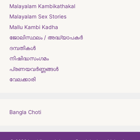
Malayalam Kambikathakal
Malayalam Sex Stories
Mallu Kambi Kadha
ജോലിസ്ഥലം / അദ്ധ്യാപകർ
ദമ്പതികള്‍
നിഷിദ്ധസംഗമം
പ്രണയവർണ്ണങ്ങൾ
വേലക്കാരി
Bangla Choti