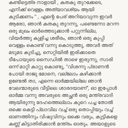
കണ്ടിട്ടെത്ര നാളായി , കതകു തുറക്കേടെ,
എനിക്ക് വെള്ളം അത്യാവശ്യം ആയി
കുടിക്കണം ” , എന്റെ പേര് അറിയാവുന്ന ഇവർ
ആരോ, ഞാൻ കതകു തുറന്നു, പണ്ടെന്നോ മറന്ന
ഒരു മുഖം ഓർത്തെടുക്കാൻ പറ്റുന്നില്ല,
വിയർത്തു കുളിച്ച ശരീരം, ഞാൻ ഒരു കുപ്പി
വെള്ളം കൊണ്ട് വന്നു കൊടുത്തു, അവർ അത്
മടുമട കുടിച്ചു, സെറ്റിയിൽ ഇരിക്കാതെ
ടീപോയുടെ സൈഡിൽ താഴെ ഇരുന്നു, സാരി
ഒന്ന് മാറ്റി കാറ്റു കൊണ്ടു, “വിശന്നു പ്രാണൻ
പോയി രാജു മോനെ, വല്ലോം കഴിക്കാൻ
ഉണ്ടേൽ താ, എന്നെ ഓർമ്മയില്ലേ ഞാൻ
വേലന്മാരുടെ വീട്ടിലെ ശാരദയാണ്‌”, ഓ ഇപ്പോൾ
ഓർമ്മ വന്നു അവരുടെ അച്ഛൻ ഒരു മന്ത്രവാദി
ആയിരുന്നു ദേഹത്തെല്ലാം കുറെ പച്ച തോൽ
ഒക്കെ കെട്ടി പ്ലാവില വച്ച് ഒരു തൊപ്പിയും വച്ച്
ഓണത്തിനും വിഷുവിനും ഒക്കെ വരും, കുട്ടികളെ
കണ്ണ് കിട്ടാതിരിക്കാൻ മന്ത്രം ഓതും. അയാളുടെ