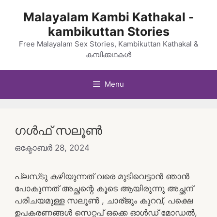
Skip
Malayalam Kambi Kathakal -
to
kambikuttan Stories
content
Free Malayalam Sex Stories, Kambikuttan Kathakal &
കമ്പിക്കഥകൾ
Menu
ഗൾഫ് സലൂൺ
ഒക്ടോബർ 28, 2024
പ്ലസ്‌ടു കഴിയുന്നത് വരെ മുടിവെട്ടാൻ ഞാൻ
പോകുന്നത് അച്ഛന്റെ കൂടെ ആയിരുന്നു അച്ഛന്
പരിചയമുള്ള സലൂൺ , ചാര്ജും കുറവ്, പക്ഷെ
ഉപകരണങ്ങൾ സെറ്റപ് ഒക്കെ ഓൾഡ് മോഡൽ,