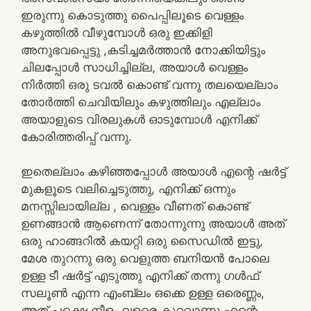
ഇരുന്നു കൊടുത്തു പൈപ്പിലൂടെ വെള്ളം
കഴുത്തിൽ വീഴുമ്പോൾ ഒരു ഇക്കിളി
അനുഭവപ്പെട്ടു ,കടിച്ചമർത്താൻ നോക്കിയിട്ടും
ചിലപ്പോൾ സാധിച്ചില്ല, അയാൾ വെള്ളം
നിർത്തി ഒരു ടവൽ കൊണ്ട് വന്നു തലയെല്ലാം
തോർത്തി ചെവിയിലും കഴുത്തിലും എല്ലാം
അയാളുടെ വിരലുകൾ ഓടുമ്പോൾ എനിക്ക്
കോരിത്തരിപ്പ് വന്നു.
ഇതെല്ലാം കഴിഞ്ഞപ്പോൾ അയാൾ എന്റെ ഷർട്ട്
മുകളൂടെ വലിച്ചെടുത്തു, എനിക്ക് ഒന്നും
മനസ്സിലായില്ല , വെള്ളം വീണത് കൊണ്ട്
ഉണങ്ങാൻ ആണെന്ന് തോന്നുന്നു അയാൾ അത്
ഒരു ഹാങ്ങറിൽ കയറ്റി ഒരു സൈഡിൽ ഇട്ടു,
മേശ തുറന്നു ഒരു വെളുത്ത ബനിയൻ പോലെ
ഉള്ള ടീ ഷർട്ട് എടുത്തു എനിക്ക് തന്നു ഗൾഫ്
സലൂൺ എന്ന എംബ്ലം ഒക്കെ ഉള്ള ഒരെണ്ണം,
അത് പക്ഷെ നീളം വളരെ കുറവാണു എന്റെ