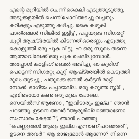
എന്റെ മുറിയിൽ ചെന്ന് കൈലി എടുത്തുടുത്തു,
അടുക്കളയിൽ ചെന്ന് ചോറ് അടച്ചു വച്ചതും
കറികളും എടുത്തു കഴിച്ചു, കൈ കഴുകി
പാത്രങ്ങൾ സിങ്കിൽ ഇട്ടിട്ട് , പപ്പയുടെ സിഗരറ്റ്
കുറ്റി ആഷ്‌ട്രേയിൽ കിടന്നത് ഒരെണ്ണം എടുത്തു
കൊളുത്തി ഒരു പുക വിട്ടു, ഹ ഒരു സുഖം തന്നെ
ആത്മാവിലേക്ക് ഒരു പുക ചെല്ലുമ്പോൾ.
അപ്പോൾ കാളിംഗ് ബെൽ അടിച്ചു, ഓ കുരിശ്
പെട്ടെന്ന് സിഗരറ്റു കുറ്റി ആഷ്‌ട്രേയിൽ കെടുത്തി
മുഖം തുടച്ചു , പതുക്കെ ജനൽ കർട്ടൻ മാറ്റി
നോക്കി ഭാഗ്യം പപ്പായല്ല, ഒരു കറുത്ത സ്ത്രീ ,
എവിടെയോ കണ്ട ഒരു മുഖം പോലെ,
സെയിൽസ് ആണോ , “ഇവിടാരും ഇല്ല ” ഞാൻ
പറഞ്ഞു. ഉടനെ അവർ “ആരുമില്ലാഞ്ഞാണോ
സംസാരം കേട്ടത് ?”, ഞാൻ പറഞ്ഞു
“പെണ്ണുങ്ങൾ ആരും ഇല്ല എന്നാണ് പറഞ്ഞത് “,
ഉടനെ അവർ ” ആ രാജുമോൻ ആണോ? നിന്നെ