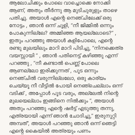
ആലോചിക്കും പോലെ വാച്ചൊക്കെ നോക്കി
ആണ്, അതും തീർന്നു ആ മുടിചുരുളും താഴെ
പതിച്ചു. അയാൾ എന്റെ നെഞ്ചിലേക്ക് ഒരു
നോട്ടം , ഞാൻ ഒന്ന് ചൂളി, “നീ ജിമ്മിൽ ഒന്നും
പോകുന്നില്ലേ? അമ്മിഞ്ഞ ആയല്ലോടെ?” ,
ഇതും പറഞ്ഞു അയാൾ കളിപോലെ, എന്റെ
രണ്ടു മുലയിലും മാറി മാറി പിടിച്ചു, “നിനക്കെത്ര
വയസ്സായി ” , ഞാൻ പതിനെട്ട് കഴിഞ്ഞു എന്ന്
പറഞ്ഞു , “നീ കണ്ടാൽ പെണ്ണ് പോലെ
ആണല്ലോ ഇരിക്കുന്നത് , പൂട ഒന്നും
നെഞ്ചിൽ വരുന്നില്ലലോ, ഒരു കാര്യം
ചെയ്യൂ നീ വീട്ടിൽ പോയി നെഞ്ചെല്ലാം ഒന്ന്
വടിക്ക് , അപ്പോൾ പൂട വരും, അല്ലേൽ നിന്റെ
മുലയെല്ലാം ഇങ്ങിനെ നിൽക്കും “, അയാൾ
അതും പറഞ്ഞു എന്റെ ഷർട്ട് എടുത്തു തന്നു,
എത്രയായി എന്ന് ഞാൻ ചോദിച്ചു,” ഇരുനൂറ്റി
അമ്പത്”, അയാൾ പറഞ്ഞു ഞാൻ ഒന്ന് ഞെട്ടി
എന്റെ കൈയിൽ അത്രയും പണം