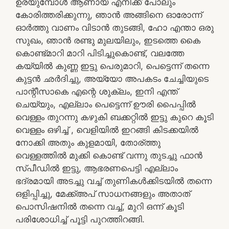
ഉരയുമ്പോൾ ആണായ എനിക്ക് പോലും
കോരിത്തരിക്കുന്നു, ഞാൻ അങ്ങിനെ ഓരോന്ന്
ഓർത്തു വാണം വിടാൻ തുടങ്ങി, ഹോ എന്താ ഒരു
സുഖം, ഞാൻ രണ്ടു മുലയിലും, ഇടത്തെ കൈ
കൊണ്ട്മാറി മാറി പിടിച്ചുകൊണ്ട്, വലത്തേ
കയ്യിൽ കുണ്ണ ഇട്ടു പെരുമാറി, പെട്ടെന്ന് തന്നെ
കുട്ടൻ ഛർദിച്ചു, അയ്യോ അപകടം ചേച്ചിയുടെ
പാന്റീസാകെ എന്റെ ശുക്ലം, ഇനി എന്ത്
ചെയ്യും, എല്ലാം പെട്ടെന്ന് ഊരി പൈപ്പിൽ
വെള്ളം തുറന്നു കഴുകി ബക്കറ്റിൽ ഇട്ടു കുറെ കൂടി
വെള്ളം ഒഴിച്ച് , വെളിയിൽ ഇറങ്ങി കിടക്കയിൽ
നോക്കി അതും കുളമായി, തോര്ത്തു
വെള്ളത്തിൽ മുക്കി കൊണ്ട് വന്നു തുടച്ചു ഫാൻ
സ്പീഡിൽ ഇട്ടു, ആഭരണപെട്ടി എല്ലാം
ഭദ്രമായി അടച്ചു വച്ച് തുണികൾക്കിടയിൽ തന്നെ
ഒളിപ്പിച്ചു, മേക്ക്അപ് സാധനങ്ങളും അതാത്
പൊസിഷനിൽ തന്നെ വച്ച്, മുറി ഒന്ന് കൂടി
പരിശോധിച്ച് പൂട്ടി പുറത്തിറങ്ങി.