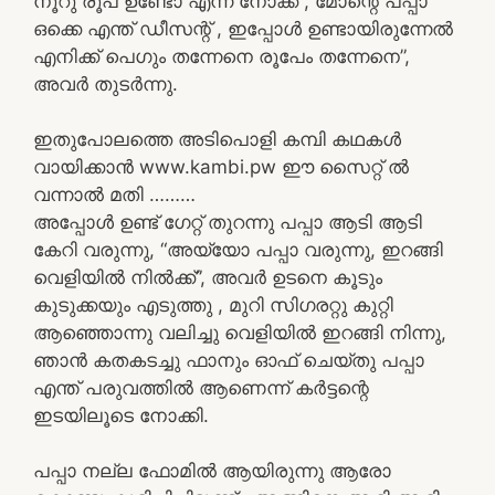
നൂറു രൂപ ഉണ്ടോ എന്ന് നോക്ക് , മോന്റെ പപ്പാ
ഒക്കെ എന്ത് ഡീസന്റ് , ഇപ്പോൾ ഉണ്ടായിരുന്നേൽ
എനിക്ക് പെഗും തന്നേനെ രൂപേം തന്നേനെ”,
അവർ തുടർന്നു.
ഇതുപോലത്തെ അടിപൊളി കമ്പി കഥകൾ
വായിക്കാൻ www.kambi.pw ഈ സൈറ്റ് ൽ
വന്നാൽ മതി ………
അപ്പോൾ ഉണ്ട് ഗേറ്റ് തുറന്നു പപ്പാ ആടി ആടി
കേറി വരുന്നു, “അയ്യോ പപ്പാ വരുന്നു, ഇറങ്ങി
വെളിയിൽ നിൽക്ക്”, അവർ ഉടനെ കൂടും
കുടുക്കയും എടുത്തു , മുറി സിഗരറ്റു കുറ്റി
ആഞ്ഞൊന്നു വലിച്ചു വെളിയിൽ ഇറങ്ങി നിന്നു,
ഞാൻ കതകടച്ചു ഫാനും ഓഫ് ചെയ്തു പപ്പാ
എന്ത് പരുവത്തിൽ ആണെന്ന് കർട്ടന്റെ
ഇടയിലൂടെ നോക്കി.
പപ്പാ നല്ല ഫോമിൽ ആയിരുന്നു ആരോ