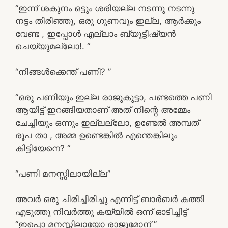
“ഇന്ന് ശകുനം ഒട്ടും ശരിയല്ല നടന്നു നടന്നു
നട്ടം തിരിഞ്ഞു, ഒരു ഗുണവും ഇല്ല, ആർക്കും
വേണ്ട , ഇപ്പോൾ എല്ലാം ബ്യൂട്ടീഷ്യൻ
ചെയ്യുമല്ലോ!. “
“നിങ്ങൾക്കെന്ത് പണി? ”
“ഒരു പണിയും ഇല്ല രാജുകുട്ടാ, പണ്ടത്തെ പണി
ആയിട്ട് ഇറങ്ങിയതാണ് അത് നിന്റെ അമ്മേം
ചേച്ചിയും ഒന്നും ഇല്ലല്ലോ, ഉണ്ടേൽ അമ്പത്
രൂപ താ , അമ്മ ഉണ്ടെങ്കിൽ എന്തെങ്കിലും
കിട്ടിയേനെ? “
“പണി മനസ്സിലായില്ല”
അവർ ഒരു ചിരിച്ചിരിച്ചു എന്നിട്ട് ബാർബർ കത്തി
എടുത്തു നിവർത്തു കയ്യിൽ ഒന്ന് ഓടിച്ചിട്ട്
“ഇപ്പൊ മനസ്സിലായോ രാജുമോന് ”