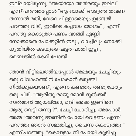
ഇല്ലായിരുന്നു, “അയ്യോ അത്രയും ഇല്ല”
എന്ന് പറഞ്ഞപ്പോൾ “ആ ബാക്കി അടുത്ത തവണ
തന്നാൽ മതി, വേറെ പിള്ളാരെയും ഉണ്ടേൽ
പറഞ്ഞു വിട് , ഇവിടെ കച്ചവടം മോശം” , എന്ന്
പറഞു കൊടുത്ത പണം വാങ്ങി എണ്ണി
നോക്കാതെ പോക്കറ്റിൽ ഇട്ടു , വാച്ചിലും നോക്കി
ധൃതിയിൽ കടയുടെ ഷട്ടർ പാതി ഇട്ടു ,
ബൈക്കിൽ കേറി പോയി.
ഞാൻ വീട്ടിലെത്തിയപ്പോൾ അമ്മയും ചേച്ചിയും
ഒരു വിവാഹത്തിന് പോകാൻ ഒരുങ്ങി
നിൽക്കുകയാണ് , എന്നെ കണ്ടതും രണ്ടു പേരും
ഒരു ചിരി, “ആരിതു രാജു മോൻ ദുൽക്കർ
സൽമാൻ ആയല്ലോ, മുടി ഒക്കെ ഇങ്ങിനെ
ആരു വെട്ടി തന്നു ?”, ചേച്ചി ചോദിച്ചു, അപ്പോൾ
അമ്മ “അവനു ടൗണിൽ പോയി വെട്ടണം എന്ന്
പറഞ്ഞു ഞാൻ സമ്മതിച്ചു, പൈസ കൊടുത്തു ”
എന്ന് പറഞ്ഞു. “കൊള്ളാം നീ പോയി കുളിച്ചു