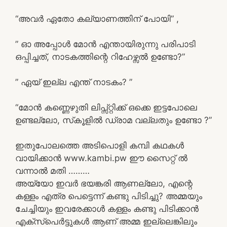
“അവർ ഏതോ കല്യാണത്തിന് പോയി” ,
” ഓ അപ്പോൾ മോൻ എന്തായിരുന്നു പരിപാടി
ഒപ്പിച്ചത്, നാടകത്തിന്റെ റിഹേഴ്സൽ ഉണ്ടോ?”
” ഏയ് ഇല്ല എന്ത് നാടകം? ”
“മോൻ കണ്ണെഴുതി ലിപ്സ്റ്റിക്ക് ഒക്കെ ഇട്ടപോലെ
ഉണ്ടല്ലോ, സ്‌കൂളിൽ ഡ്രാമ വല്ലതും ഉണ്ടോ ?”
ഇതുപോലത്തെ അടിപൊളി കമ്പി കഥകൾ
വായിക്കാൻ www.kambi.pw ഈ സൈറ്റ് ൽ
വന്നാൽ മതി ………
അയ്യോ ഇവർ ഭയങ്കരി ആണല്ലോ, എന്റെ
കള്ളം എത്ര പെട്ടെന്ന് കണ്ടു പിടിച്ചു? അമ്മയും
ചേച്ചിയും ഇവരേക്കാൾ കള്ളം കണ്ടു പിടിക്കാൻ
എക്സ്പെർട്ടുകൾ ആണ് അമ്മ ഇല്ലെങ്കിലും