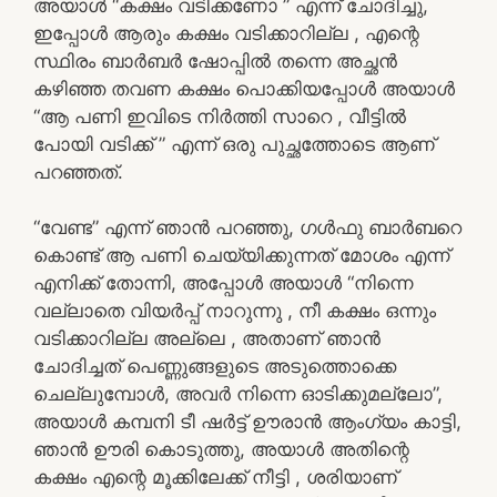
അയാൾ “കക്ഷം വടിക്കണോ ” എന്ന് ചോദിച്ചു,
ഇപ്പോൾ ആരും കക്ഷം വടിക്കാറില്ല , എന്റെ
സ്ഥിരം ബാർബർ ഷോപ്പിൽ തന്നെ അച്ഛൻ
കഴിഞ്ഞ തവണ കക്ഷം പൊക്കിയപ്പോൾ അയാൾ
“ആ പണി ഇവിടെ നിർത്തി സാറെ , വീട്ടിൽ
പോയി വടിക്ക് ” എന്ന് ഒരു പുച്ഛത്തോടെ ആണ്
പറഞ്ഞത്.
“വേണ്ട” എന്ന് ഞാൻ പറഞ്ഞു, ഗൾഫു ബാർബറെ
കൊണ്ട് ആ പണി ചെയ്യിക്കുന്നത് മോശം എന്ന്
എനിക്ക് തോന്നി, അപ്പോൾ അയാൾ “നിന്നെ
വല്ലാതെ വിയർപ്പ് നാറുന്നു , നീ കക്ഷം ഒന്നും
വടിക്കാറില്ല അല്ലെ , അതാണ് ഞാൻ
ചോദിച്ചത് പെണ്ണുങ്ങളുടെ അടുത്തൊക്കെ
ചെല്ലുമ്പോൾ, അവർ നിന്നെ ഓടിക്കുമല്ലോ”,
അയാൾ കമ്പനി ടീ ഷർട്ട് ഊരാൻ ആംഗ്യം കാട്ടി,
ഞാൻ ഊരി കൊടുത്തു, അയാൾ അതിന്റെ
കക്ഷം എന്റെ മൂക്കിലേക്ക് നീട്ടി , ശരിയാണ്