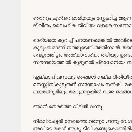
ഞാനും എൻറെ ഭാര്യയും സ്നേഹിച്ച ആണ്
ജീവിതം ലൈംഗിക ജീവിതം വളരെ സന്തോഷ
ഭാര്യയെ കുറിച്ച് പറയണമെങ്കിൽ അവിടെ
കുടുംബമാണ് ഇവരുടേത് .അതിനാൽ തന്ന
വെളുത്തിട്ടും അത്യാവശ്യം തടിയും ഉണ്
സൗന്ദര്യത്തിൽ കൂടുതൽ പ്രാധാന്യം നൽ
എല്ലാ ദിവസവും ഞങ്ങൾ നല്ല രീതിയിൽ ശ
മനസ്സിന് കൂടുതൽ സന്തോഷം നൽകി. മക
ബാത്ത്റൂമിലും അടുക്കളയിൽ വരെ ഞങ്ങൾ
ഞാൻ നേരത്തെ വീട്ടിൽ വന്നു
നിമമി:ചേട്ടൻ നേരത്തെ വ൬ോ..ഒന്നു വേഗം
അവിടെ മകൾ ആരൃ ടിവി കണ്ടുകൊണ്ടിരിക്കു