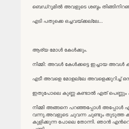
ബെഡ്റൂമിൽ അവളുടെ ശബ്ദം തിങ്ങിനിറഞ്
എടി പതുക്കെ ഒച്ചവയ്ക്കല്ലേ…
ആര്യ മോൾ കേൾക്കും.
നിമ്മി: അവൾ കേൾക്കട്ടെ ഇച്ചായ അവൾ കണ്
എടീ അവളെ മോളല്ലേ അവളെക്കുറിച്ച് ഒന
ഇതുപോലെ കുണ്ണ കണ്ടാൽ എത് പെണ്ണും 
നിമ്മി അങ്ങനെ പറഞ്ഞപ്പോൾ അപ്പോൾ എ
വന്നു.അവളുടെ ചുവന്ന ചുണ്ടും തുടുത്ത 
കുളിക്കുന്ന പോലെ തോന്നി. ഞാൻ എൻറെ