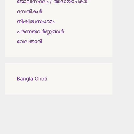
ജോലിസ്ഥലം / അദ്ധ്യാപകർ
ദമ്പതികള്‍
നിഷിദ്ധസംഗമം
പ്രണയവർണ്ണങ്ങൾ
വേലക്കാരി
Bangla Choti