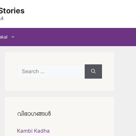
Stories
കൾ
akal
Search
for:
വിഭാഗങ്ങൾ
Kambi Kadha