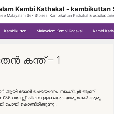
lam Kambi Kathakal - kambikuttan 
ree Malayalam Sex Stories, Kambikuttan Kathakal & കമ്പിക്കഥ
Kambikuttan
Malayalam Kambi Kadakal
Kambi Kath
ൻ കന്ത് – 1
േജർ ആയി ജോലി ചെയ്യുന്നു. ബാംഗ്ലൂർ ആണ്
 36 വയസ്സ് .പിന്നെ ഉള്ള ഒരേയൊരു മകൾ ആരൃ
ി പോയി കൊണ്ടിരിക്കുന്നു .