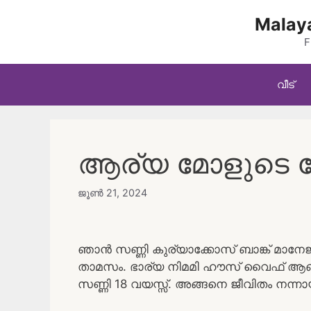
Skip
Malaya
to
content
F
വീട്
ആര്യ മോളുടെ തേ
ജൂൺ 21, 2024
ഞാൻ സണ്ണി കുര്യാക്കോസ് ബാങ്ക് മാന
താമസം. ഭാര്യ നിമമി ഹൗസ് വൈഫ് ആണ്
സണ്ണി 18 വയസ്സ്. അങ്ങനെ ജീവിതം നന്നായ