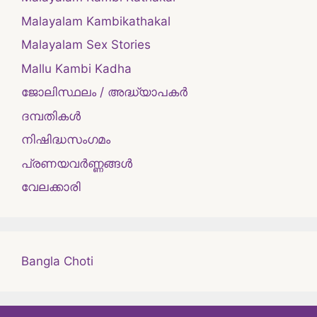
Malayalam Kambikathakal
Malayalam Sex Stories
Mallu Kambi Kadha
ജോലിസ്ഥലം / അദ്ധ്യാപകർ
ദമ്പതികള്‍
നിഷിദ്ധസംഗമം
പ്രണയവർണ്ണങ്ങൾ
വേലക്കാരി
Bangla Choti