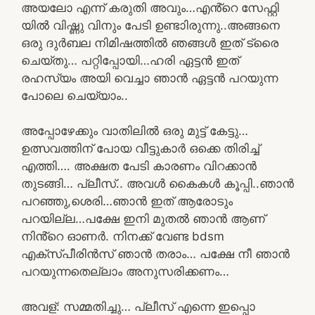
അയലോ എന്ന് കരുതി അവും…എൻ്റെ സേഫ്റ്റി
യിൽ വിഷ്ണു വിനും പേടി ഉണ്ടാിരുന്നു..അങ്ങനെ
ഒരു ദുർബല നിമിഷത്തിൽ ഞങ്ങൾ ഇത് ട്രൈ
ചെയ്തു… പറ്റിപ്പോയി…ഹരി ഏട്ടൻ ഇത്
രഹസ്യം അയി വെച്ചാ ഞാൻ ഏട്ടൻ പറയുന്ന
പോലെ ചെയ്യാം..
അപ്പോഴേക്കും വാതിലിൽ ഒരു മുട്ട് കേട്ടു…
ഉത്സവത്തിന് പോയ വീട്ടുകാർ ഒക്കെ തിരിച്ച്
എത്തി…. അക്ഷത പേടി കാരണം വിറക്കാൻ
തുടങ്ങി… പ്ലീസ്.. അവൾ കൈകൾ കൂപ്പി..ഞാൻ
പറഞ്ഞു,ശെരി…ഞാൻ ഇത് ആരോടും
പറയില്ല…പക്ഷേ ഇനി മുതൽ ഞാൻ ആണ്
നിൻ്റെ ഓണർ. നിനക്ക് വേണ്ട bdsm
എക്സ്പീരിൻസ് ഞാൻ തരാം… പക്ഷേ നീ ഞാൻ
പറയുന്നതെല്ലാം അനുസരിക്കണം…
അവള്: സമ്മതിച്ചു… പ്ലീസ് എന്നെ ഇപ്പൊ