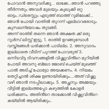
പോവാൻ അനുവദിക്കൂ. . ഓക്കേ…ഞാൻ പറഞ്ഞു
തീർന്നതും അവൾ മുലയും കുലുക്കി ഒറ്റ
ഓട്ടം..ഡ്രെസ്സും എടുത്ത് ബാത്ത് റൂമിലേക്ക്…
ഞാൻ പോയി വാതിൽ തുറന്ന് എല്ലാവരോടും
കുസലന്യോഷം തുടങ്ങി.
അന്ന് രാത്രി തന്നെ ഞാൻ അക്ഷത ക്ക് ഒരു
റൂൾസ് ലിസ്റ്റ് ഇട്ടു. 1. രാത്രി ഉറങ്ങുമ്പോൾ
വസ്ത്രങ്ങൾ ധരിക്കാൻ പാടില്ല. 2. അനുവാദം
ഇല്ലാതെ വീടിന് പുറത്ത് പോവരുത് 3.
ഒന്നിടവിട്ട ദിവസങ്ങളിൽ വിഷ്ണുവിൻ്റെ മുറിയിൽ
പോയി അവനു ബ്ലോ ജോബ് ചെയ്ത് മുഖത്ത്
പാൽ അടിച്ച് ഫോട്ടോ അയക്കണം. 4. നിയമം
തെറ്റിച്ചാൽ ശിക്ഷ ഉണ്ടായിരിക്കും….അത് വിഷ്ണു
വഴി ഞാൻ നടപ്പിലാക്കും. 5. അച്ഛനും അമ്മയും
വീട്ടിൽ ഇല്ലത്തപ്പോ കഴുത്തിൽ കോളർ
ധരിക്കണം. അതിൻ്റെ താക്കോൽ വിഷ്ണുവിൻ്റെ
കയ്യിൽ ആയിരിക്കും..