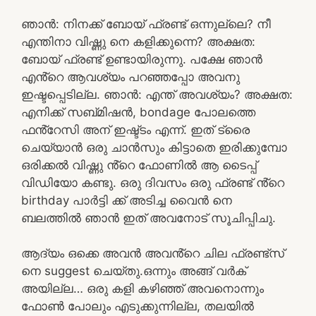
ഞാൻ: നിനക്ക് ബോയ് ഫ്രണ്ട് ഒന്നുല്ലെ? നീ
എന്തിനാ വിഷ്ണു നെ കളിക്കുന്നെ? അക്ഷത:
ബോയ് ഫ്രണ്ട് ഉണ്ടായിരുന്നു. പക്ഷേ ഞാൻ
എൻ്റെ ആവശ്യം പറഞ്ഞപ്പോ അവനു
ഇഷ്ടപ്പെടില്ല. ഞാൻ: എന്ത് അവശ്യം? അക്ഷത:
എനിക്ക് സബ്മിഷൻ, bondage പോലത്തെ
ഫൻ്റേസി അന് ഇഷ്ട്ടം എന്ന്. ഇത് ട്രൈ
ചെയ്യാൻ ഒരു ചാൻസും കിട്ടാതെ ഇരിക്കുമ്പോ
ഒരിക്കൽ വിഷ്ണു ൻ്റെ ഫോണിൽ ആ ടൈപ്പ്
വിഡിയോ കണ്ടു. ഒരു ദിവസം ഒരു ഫ്രണ്ട് ൻ്റെ
birthday പാർട്ടി ക്ക് അടിച്ച വൈൻ നെ
ബലത്തിൽ ഞാൻ ഇത് അവനോട് സൂചിപ്പിചു.
ആദ്യം ഒക്കെ അവൻ അവൻ്റെ ചില ഫ്രണ്ട്സ്
നെ suggest ചെയ്തു.ഒന്നും അങ്ങ് വർക്
അയില്ല… ഒരു കളി കഴിഞ്ഞ് അവനൊന്നും
ഫോൺ പോലും എടുക്കുന്നില്ല, തലയിൽ