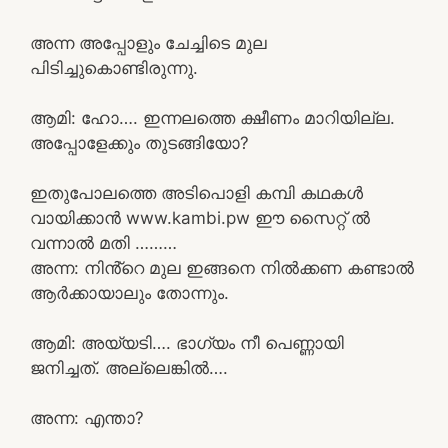
അന്ന അപ്പോളും ചേച്ചിടെ മുല
പിടിച്ചുകൊണ്ടിരുന്നു.
ആമി: ഹോ…. ഇന്നലത്തെ ക്ഷീണം മാറിയില്ല.
അപ്പോളേക്കും തുടങ്ങിയോ?
ഇതുപോലത്തെ അടിപൊളി കമ്പി കഥകൾ
വായിക്കാൻ www.kambi.pw ഈ സൈറ്റ് ൽ
വന്നാൽ മതി ………
അന്ന: നിൻ്റെ മുല ഇങ്ങനെ നിൽക്കണ കണ്ടാൽ
ആർക്കായാലും തോന്നും.
ആമി: അയ്യടി…. ഭാഗ്യം നീ പെണ്ണായി
ജനിച്ചത്. അല്ലെങ്കിൽ….
അന്ന: എന്താ?