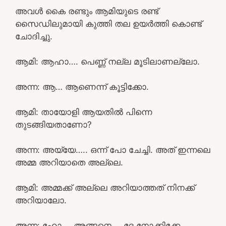
അവൾ കൈ രണ്ടും ആമിയുടെ രണ്ട്
സൈഡിലുമായി കുത്തി തല ഉയർത്തി കൊണ്ട്
ചോദിച്ചു.
ആമി: ആഹാ…. പെണ്ണ് നല്ല മൂടിലാണല്ലോ.
അന്ന: ആ… ആണെന്ന് കൂട്ടിക്കോ.
ആമി: തായോളി ആയതിൽ പിന്നെ
തുടങ്ങിയതാണോ?
അന്ന: അയ്യേ….. ഒന്ന് പോ ചേച്ചി. അത് ഇന്നലെ
അമ്മ അറിയാതെ അല്ലെ.
ആമി: അമ്മക്ക് അല്ലെ അറിയാത്തത് നിനക്ക്
അറിയാലോ.
അന്ന: ഹോ…. അങ്ങനെ…. ദേ നോക്കിക്കേ,