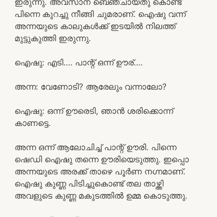
ഇരുന്നു. അവസാന ബെഞ്ചായതു കൊണ്ട്
പിന്നെ കുറച്ചു നീങ്ങി ചുമരാണ്. ഐഷു വന്ന്
അന്നയുടെ കാലുകൾക്ക് ഇടയിൽ നിലത്ത്
മുട്ടുകുത്തി ഇരുന്നു.
ഐഷു: എടി…. പാന്റ് ഒന്ന് ഊര്….
അന്ന: വേണോടി? ആരേലും വന്നാലോ?
ഐഷു: ഒന്ന് ഊരെടി, ഞാൻ ശരിക്കൊന്ന്
കാണട്ടെ.
അന്ന ഒന്ന് ആലോചിച്ച് പാന്റ് ഊരി. പിന്നെ
ഷെഡി ഐഷു തന്നെ ഊരിയെടുത്തു. ഇപ്പൊ
അന്നയുടെ അരക്ക് താഴെ പൂർണ നഗ്നമാണ്.
ഐഷു കുണ്ണ പിടിച്ചുകൊണ്ട് തല താഴ്ത്തി
അവളുടെ കുണ്ണ മകുടത്തിൽ ഉമ്മ കൊടുത്തു.