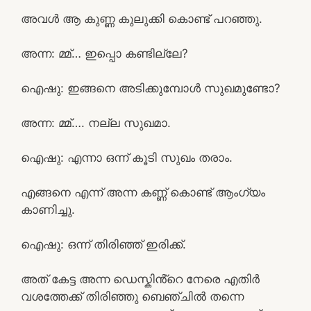
അവൾ ആ കുണ്ണ കുലുക്കി കൊണ്ട് പറഞ്ഞു.
അന്ന: മ്മ്… ഇപ്പൊ കണ്ടില്ലേ?
ഐഷു: ഇങ്ങനെ അടിക്കുമ്പോൾ സുഖമുണ്ടോ?
അന്ന: മ്മ്…. നല്ല സുഖമാ.
ഐഷു: എന്നാ ഒന്ന് കൂടി സുഖം തരാം.
എങ്ങനെ എന്ന് അന്ന കണ്ണ് കൊണ്ട് ആംഗ്യം
കാണിച്ചു.
ഐഷു: ഒന്ന് തിരിഞ്ഞ് ഇരിക്ക്.
അത് കേട്ട അന്ന ഡെസ്കിൻ്റെ നേരെ എതിർ
വശത്തേക്ക് തിരിഞ്ഞു ബെഞ്ചിൽ തന്നെ