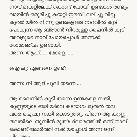
നാവ് മുകളിലേക്ക് കൊണ്ട് പോയി ഉണ്ടകൾ രണ്ടും
വായിൽ ഒരുമിച്ചു കയറ്റി ഈമ്പി വലിച്ചു വിട്ടു.
കൂത്തിയിൽ നിന്നു ഉണ്ടകളുടെ നടുവിൽ കൂടി
പോകുന്ന ആ ബ്രൗൺ നിറമുള്ള ലൈനിൽ കൂടി
അവളുടെ നാവ് പോയപ്പോൾ അന്നക്ക്
രോമാഞ്ചം ഉണ്ടായി.
അന്ന: ആഹ്….. മോളെ……
ഐഷു: എങ്ങനെ ഉണ്ട്?
അന്ന: നീ ആള് പുലി തന്നെ….
ആ ലൈനിൽ കൂടി തന്നെ ഉണ്ടകളെ നക്കി,
കുണ്ണയുടെ അടിയിലെ കടഭാഗം മുതൽ തല
വരെ ഐഷു നക്കി കൊടുത്തു. പിന്നെ ആ കുണ്ണ
തലയിലെ തുമ്പിൽ മൂത്ര ദ്വാരത്തിൽ ഒന്ന് നാവ്
കൊണ്ട് അമർത്തി നക്കിയപ്പോൾ അന്ന ഒന്ന്
പിടഞ്ഞു.