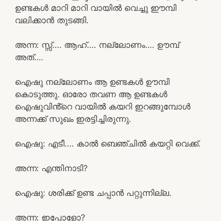
ഉണ്ടകൾ മാറി മാറി വായിൽ വെച്ചു ഈമ്പി
വലിക്കാൻ തുടങ്ങി.
അന്ന: സ്സ്‌…. ആഹ്…. നല്ലോണം…. ഊമ്പ്
അത്….
ഐഷു നല്ലോണം ആ ഉണ്ടകൾ ഊമ്പി
കൊടുത്തു. ഓരോ തവണ ആ ഉണ്ടകൾ
ഐഷുവിൻ്റെ വായിൽ കയറി ഇറങ്ങുമ്പോൾ
അന്നക്ക് സുഖം ഇരട്ടിച്ചിരുന്നു.
ഐഷു: എടീ…. കാൽ ബെഞ്ചിൽ കയറ്റി വെക്ക്.
അന്ന: എന്തിനാടി?
ഐഷു: ശരിക്ക് ഉണ്ട ചപ്പാൻ പറ്റുന്നില്ല.
അന്ന: ഇപ്പോളോ?