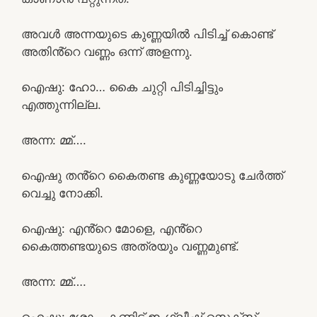
അവൾ അന്നയുടെ കുണ്ണയിൽ പിടിച്ച് കൊണ്ട്
അതിൻ്റെ വണ്ണം ഒന്ന് അളന്നു.
ഐഷു: ഹോ… കൈ ചുറ്റി പിടിച്ചിട്ടും
എത്തുന്നില്ല.
അന്ന: മ്മ്….
ഐഷു തൻ്റെ കൈതണ്ട കുണ്ണയോടു ചേർത്ത്
വെച്ചു നോക്കി.
ഐഷു: എൻ്റെ മോളെ, എൻ്റെ
കൈത്തണ്ടയുടെ അത്രയും വണ്ണമുണ്ട്.
അന്ന: മ്മ്….
ഐഷു: ശ്ശോ… കണ്ടിട്ട് ഇംഗ്ലീഷ് സെക്സ്