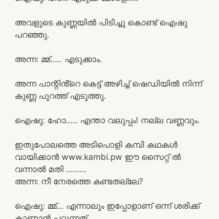
അവളുടെ കുണ്ണയിൽ പിടിച്ചു കൊണ്ട് ഐഷു
പറഞ്ഞു.
അന്ന: മ്മ്….. എടുക്കാം.
അന്ന പാന്റിൻ്റെ കെട്ട് അഴിച്ച് ഷെഡിയിൽ നിന്ന്
കുണ്ണ പുറത്ത് എടുത്തു.
ഐഷു: ഹോ….. എന്താ വലുപ്പം! നല്ല വണ്ണവും.
ഇതുപോലത്തെ അടിപൊളി കമ്പി കഥകൾ
വായിക്കാൻ www.kambi.pw ഈ സൈറ്റ് ൽ
വന്നാൽ മതി ………
അന്ന: നീ നേരത്തെ കണ്ടതല്ലേ?
ഐഷു: മ്മ്… എന്നാലും ഇപ്പോളാണ് ഒന്ന് ശരിക്ക്
കാണാൻ പറ്റുന്നത്.