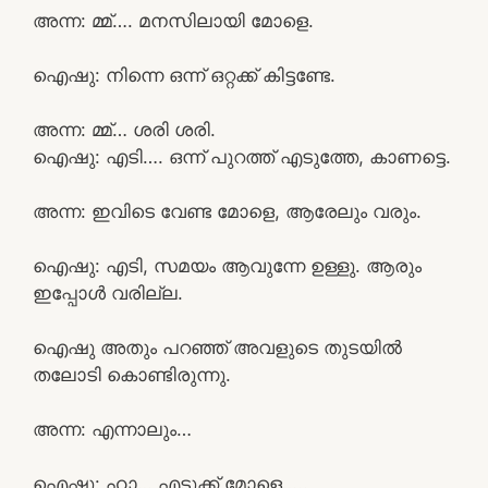
അന്ന: മ്മ്…. മനസിലായി മോളെ.
ഐഷു: നിന്നെ ഒന്ന് ഒറ്റക്ക് കിട്ടണ്ടേ.
അന്ന: മ്മ്… ശരി ശരി.
ഐഷു: എടി…. ഒന്ന് പുറത്ത് എടുത്തേ, കാണട്ടെ.
അന്ന: ഇവിടെ വേണ്ട മോളെ, ആരേലും വരും.
ഐഷു: എടി, സമയം ആവുന്നേ ഉള്ളു. ആരും
ഇപ്പോൾ വരില്ല.
ഐഷു അതും പറഞ്ഞ് അവളുടെ തുടയിൽ
തലോടി കൊണ്ടിരുന്നു.
അന്ന: എന്നാലും…
ഐഷു: ഹാ… എടുക്ക് മോളെ…..