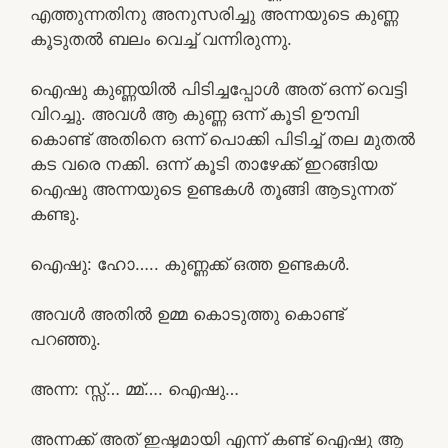
എത്തുന്നതിനു അനുസരിച്ചു അന്നയുടെ കുണ്ണ
കൂടുതൽ ബലം വെച്ച് വന്നിരുന്നു.
ഐഷു കുണ്ണയിൽ പിടിച്ചപ്പോൾ അത് ഒന്ന് വെട്ടി
വിറച്ചു. അവൾ ആ കുണ്ണ ഒന്ന് കൂടി ഊമ്പി
കൊണ്ട് അതിനെ ഒന്ന് പൊക്കി പിടിച്ച് തല മുതൽ
കട വരെ നക്കി. ഒന്ന് കൂടി താഴേക്ക് ഇറങ്ങിയ
ഐഷു അന്നയുടെ ഉണ്ടകൾ തൂങ്ങി ആടുന്നത്
കണ്ടു.
ഐഷു: ഹോ….. കുണ്ണക്ക് ഒത്ത ഉണ്ടകൾ.
അവൾ അതിൽ ഉമ്മ കൊടുത്തു കൊണ്ട്
പറഞ്ഞു.
അന്ന: സ്സ്‌… മ്മ്…. ഐഷു…
അന്നക്ക് അത് ഇഷ്ടമായി എന്ന് കണ്ട് ഐഷു ആ