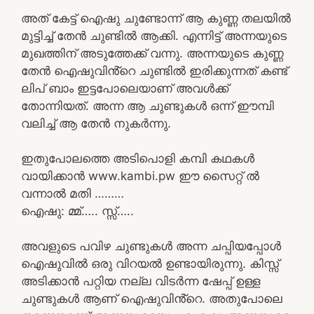
അത് കേട്ട് ഐഷു ചുണ്ടോന്ന് ആ കുണ്ണ തലയിൽ
മുട്ടിച്ച് തേൻ ചുണ്ടിൽ ആക്കി. എന്നിട്ട് അന്നയുടെ
മുഖത്തിന് അടുത്തേക്ക് വന്നു. അന്നയുടെ കുണ്ണ
തേൻ ഐഷുവിൻ്റെ ചുണ്ടിൽ ഇരിക്കുന്നത് കണ്ട്
ലിപ് ബാം ഇട്ടപോലെയാണ് അവൾക്ക്
തോന്നിയത്. അന്ന ആ ചുണ്ടുകൾ ഒന്ന് ഈമ്പി
വലിച്ച് ആ തേൻ നുകർന്നു.
ഇതുപോലത്തെ അടിപൊളി കമ്പി കഥകൾ
വായിക്കാൻ www.kambi.pw ഈ സൈറ്റ് ൽ
വന്നാൽ മതി ………
ഐഷു: മ്മ്….. സ്സ്‌…..
അവളുടെ പവിഴ ചുണ്ടുകൾ അന്ന ചപ്പിയപ്പോൾ
ഐഷുവിൽ ഒരു വിറയൽ ഉണ്ടായിരുന്നു. കിസ്സ്
അടിക്കാൻ പറ്റിയ നല്ല വിടർന്ന ഷേപ്പ് ഉള്ള
ചുണ്ടുകൾ ആണ് ഐഷുവിൻ്റെ. അതുപോലെ