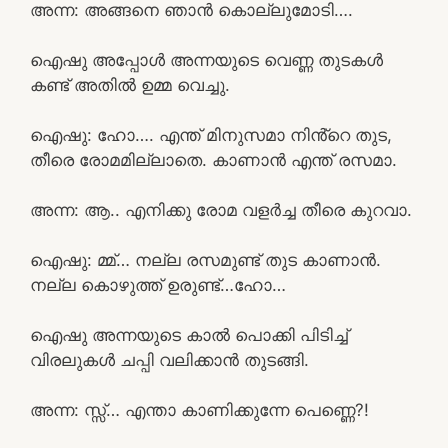
അന്ന: അങ്ങനെ ഞാൻ കൊല്ലുമോടി….
ഐഷു അപ്പോൾ അന്നയുടെ വെണ്ണ തുടകൾ
കണ്ട് അതിൽ ഉമ്മ വെച്ചു.
ഐഷു: ഹോ…. എന്ത് മിനുസമാ നിൻ്റെ തുട,
തീരെ രോമമില്ലാതെ. കാണാൻ എന്ത് രസമാ.
അന്ന: ആ.. എനിക്കു രോമ വളർച്ച തീരെ കുറവാ.
ഐഷു: മ്മ്… നല്ല രസമുണ്ട് തുട കാണാൻ.
നല്ല കൊഴുത്ത്‌ ഉരുണ്ട്…ഹോ…
ഐഷു അന്നയുടെ കാൽ പൊക്കി പിടിച്ച്
വിരലുകൾ ചപ്പി വലിക്കാൻ തുടങ്ങി.
അന്ന: സ്സ്‌… എന്താ കാണിക്കുന്നേ പെണ്ണെ?!