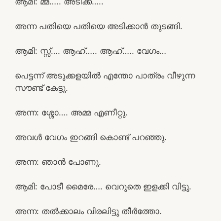
ആമി: മ്മ്….. അടിക്ക്…..
അന്ന പതിയെ പതിയെ അടിക്കാൻ തുടങ്ങി.
ആമി: സ്സ്‌…. ആഹ്….. ആഹ്….. വേഗം…
പെട്ടന്ന് അടുക്കളയിൽ എന്തോ പാത്രം വീഴുന്ന
സൗണ്ട് കേട്ടു.
അന്ന: ശ്ശോ…. അമ്മ എണീറ്റു.
അവൾ വേഗം ഇറങ്ങി കൊണ്ട് പറഞ്ഞു.
അന്ന: ഞാൻ പോണു.
ആമി: പോടീ മൈരേ…. വെറുതെ ഇളക്കി വിട്ടു.
അന്ന: തൽക്കാലം വിരലിട്ടു തീർത്തോ.