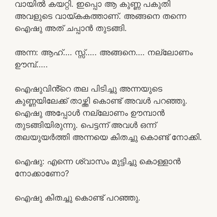
വായിൽ കയറ്റി. ഇപ്പൊ ആ കുണ്ണ പകുതി
അവളുടെ വായ്കകത്താണ്. അങ്ങനെ തന്നെ
ഐഷു അത് ചപ്പാൻ തുടങ്ങി.
അന്ന: ആഹ്…. സ്സ്‌….. അങ്ങനെ…. നല്ലോണം
ഊമ്പ്…..
ഐഷുവിൻ്റെ തല പിടിച്ചു അന്നയുടെ
കുണ്ണയിലേക്ക് താഴ്ത്തി കൊണ്ട് അവൾ പറഞ്ഞു.
ഐഷു അപ്പോൾ നല്ലോണം ഊമ്പാൻ
തുടങ്ങിയിരുന്നു. പെട്ടന്ന് അവൾ ഒന്ന്
തലയുയർത്തി അന്നയെ കിതച്ചു കൊണ്ട് നോക്കി.
ഐഷു: എന്നെ ശ്വാസം മുട്ടിച്ചു കൊള്ളാൻ
നോക്കാണോ?
ഐഷു കിതച്ചു കൊണ്ട് പറഞ്ഞു.