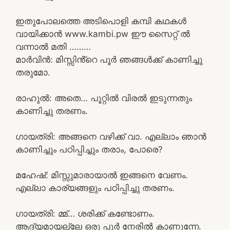
ഇതുപോലത്തെ അടിപൊളി കമ്പി കഥകൾ
വായിക്കാൻ www.kambi.pw ഈ സൈറ്റ് ൽ
വന്നാൽ മതി ………
മാർവിൻ: മിസ്സിൻ്റെ പൂർ ഞങ്ങൾക്ക് കാണിച്ചു
തരുമോ.
രാഹുൽ: അതെ… പൂറ്റിൽ വിരൽ ഇടുന്നതും
കാണിച്ചു തരണം.
ഗായത്രി: അങ്ങനെ വഴിക്ക് വാ. എല്ലാം ഞാൻ
കാണിച്ചും പഠിപ്പിച്ചും തരാം, പോരെ?
മഹേഷ്‌: മിസ്സുമാരായാൽ ഇങ്ങനെ വേണം.
എല്ലാ കാര്യങ്ങളും പഠിപ്പിച്ചു തരണം.
ഗായത്രി: മ്മ്… ശരിക്ക് കണ്ടോണം.
ആദ്യമായല്ലേ ഒരു പൂർ നേരിൽ കാണുന്നേ.