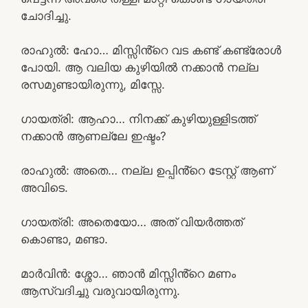
ചോദിച്ചു.
രാഹുൽ: ഹോ… മിസ്സിൻ്റെ വട കണ്ട് കണ്ട്രോൾ
പോയി. ആ വലിയ കുഴിയിൽ നക്കാൻ നല്ല
രസമുണ്ടായിരുന്നു, മിസ്സേ.
ഗായത്രി: ആഹാ… നിനക്ക് കുഴിയുള്ളിടത്ത്
നക്കാൻ ആണല്ലേ ഇഷ്ടം?
രാഹുൽ: അതെ… നല്ല ഉപ്പിൻ്റെ ടേസ്റ്റ് ആണ്
അവിടെ.
ഗായത്രി: അതെയോ… അത് വിയർത്തത്
കൊണ്ടാ, മണ്ടാ.
മാർവിൻ: ശ്ശോ… ഞാൻ മിസ്സിൻ്റെ മണം
ആസ്വദിച്ചു വരുവായിരുന്നു.