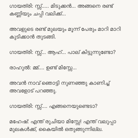
ഗായത്രി: സ്സ്‌….. മിടുക്കൻ… അങ്ങനെ രണ്ട്
കണ്ണിയും ചപ്പി വലിക്ക്…
അവളുടെ രണ്ട് മുലയും മൂന്ന് പേരും മാറി മാറി
കുടിക്കാൻ തുടങ്ങി.
ഗായത്രി: സ്സ്‌… ആഹ്… പാല് കിട്ടുന്നുണ്ടോ?
രാഹുൽ: മ്മ്…. ഉണ്ട് മിസ്സേ…
അവൻ നാവ് ഞൊട്ടി നുണഞ്ഞു കാണിച്ച്
അവളോട് പറഞ്ഞു.
ഗായത്രി: സ്സ്‌…. എങ്ങനെയുണ്ടെടാ?
മഹേഷ്‌: എന്ത് രുചിയാ മിസ്സേ! എന്ത് വലുപ്പാ
മുലകൾക്ക്, കൈയിൽ ഒതുങ്ങുന്നില്ല.