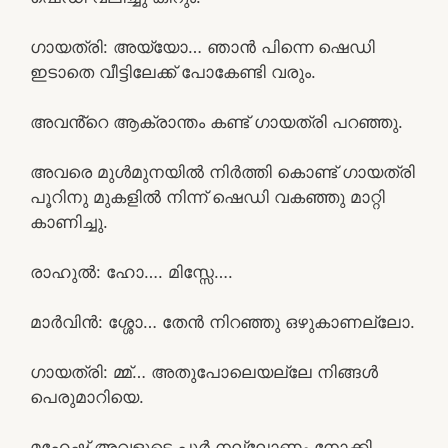
ഗായത്രി: അയ്യോ… ഞാൻ പിന്നെ ഷെഡി
ഇടാതെ വീട്ടിലേക്ക് പോകേണ്ടി വരും.
അവൻ്റെ ആക്രാന്തം കണ്ട് ഗായത്രി പറഞ്ഞു.
അവരെ മുൾമുനയിൽ നിർത്തി കൊണ്ട് ഗായത്രി
പൂറിനു മുകളിൽ നിന്ന് ഷെഡി വകഞ്ഞു മാറ്റി
കാണിച്ചു.
രാഹുൽ: ഹോ…. മിസ്സേ….
മാർവിൻ: ശ്ശോ… തേൻ നിറഞ്ഞു ഒഴുകാണല്ലോ.
ഗായത്രി: മ്മ്… അതുപോലെയല്ലേ നിങ്ങൾ
പെരുമാറിയെ.
മഹേഷ്‌ അവളുടെ പൂർ നല്ലോണം നോക്കി