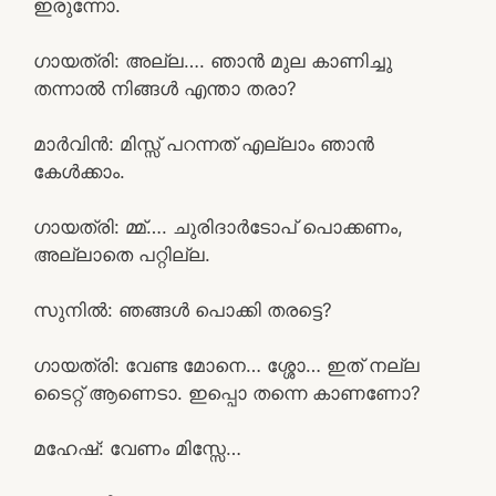
ഇരുന്നോ.
ഗായത്രി: അല്ല…. ഞാൻ മുല കാണിച്ചു
തന്നാൽ നിങ്ങൾ എന്താ തരാ?
മാർവിൻ: മിസ്സ്‌ പറന്നത് എല്ലാം ഞാൻ
കേൾക്കാം.
ഗായത്രി: മ്മ്…. ചുരിദാർടോപ് പൊക്കണം,
അല്ലാതെ പറ്റില്ല.
സുനിൽ: ഞങ്ങൾ പൊക്കി തരട്ടെ?
ഗായത്രി: വേണ്ട മോനെ… ശ്ശോ… ഇത് നല്ല
ടൈറ്റ് ആണെടാ. ഇപ്പൊ തന്നെ കാണണോ?
മഹേഷ്‌: വേണം മിസ്സേ…