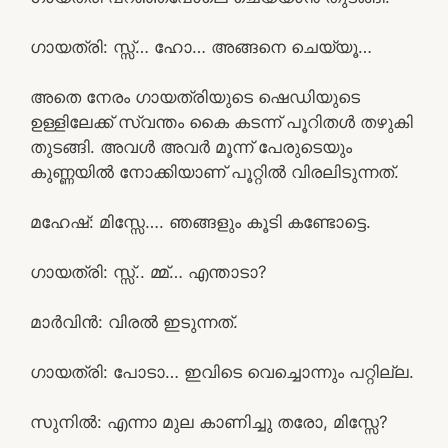
ഗായത്രി: സ്സ്‌… ഹോ… അങ്ങനെ ചെയ്യൂ…
അതെ നേരം ഗായത്രിയുടെ ഷെഡിയുടെ
ഉള്ളിലേക്ക് സ്വന്തം കൈ കടന്ന് പൂറിതൾ തഴുകി
തുടങ്ങി. അവൾ അവർ മൂന്ന് പേരുടെയും
കുണ്ണയിൽ നോക്കിയാണ് പൂറ്റിൽ വിരലിടുന്നത്.
മഹേഷ്‌: മിസ്സേ…. ഞങ്ങളും കൂടി കണ്ടോട്ടെ.
ഗായത്രി: സ്സ്‌.. മ്മ്… എന്താടാ?
മാർവിൻ: വിരൽ ഇടുന്നത്.
ഗായത്രി: പോടാ… ഇവിടെ വെച്ചൊന്നും പറ്റില്ല.
സുനിൽ: എന്നാ മുല കാണിച്ചു തരോ, മിസ്സേ?